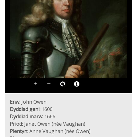
Enw:
John Owen
Dyddiad geni:
1600
Dyddiad marw:
1666
Priod:
Janet Owen (née Vaughan)
Plentyn:
Anne Vaughan (née Owen)