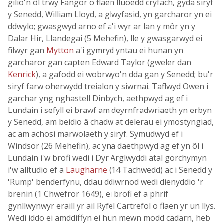
gilio'n ôl trwy Fangor o flaen lluoedd cryfach, gyda siryf
y Senedd, William Lloyd, a glwyfasid, yn garcharor yn ei
ddwylo; gwasgwyd arno ef a'i wyr ar lan y môr yn y
Dalar Hir, Llandegai (5 Mehefin), lle y gwasgarwyd ei
filwyr gan
Mytton
a'i gymryd yntau ei hunan yn
garcharor gan capten Edward Taylor (gweler dan
Kenrick
), a gafodd ei wobrwyo'n dda gan y Senedd; bu'r
siryf farw oherwydd treialon y siwrnai. Taflwyd Owen i
garchar yng nghastell Dinbych, aethpwyd ag ef i
Lundain i sefyll ei brawf am deyrnfradwriaeth yn erbyn
y Senedd, am beidio â chadw at delerau ei ymostyngiad,
ac am achosi marwolaeth y siryf. Symudwyd ef i
Windsor (26 Mehefin), ac yna daethpwyd ag ef yn ôl i
Lundain i'w brofi wedi i Dyr Arglwyddi atal gorchymyn
i'w alltudio ef a
Laugharne
(14 Tachwedd) ac i Senedd y
'Rump' benderfynu, ddau ddiwrnod wedi dienyddio 'r
brenin (1 Chwefror 1649), ei brofi ef a phrif
gynllwynwyr eraill yr ail Ryfel Cartrefol o flaen yr un llys.
Wedi iddo ei amddiffyn ei hun mewn modd cadarn, heb