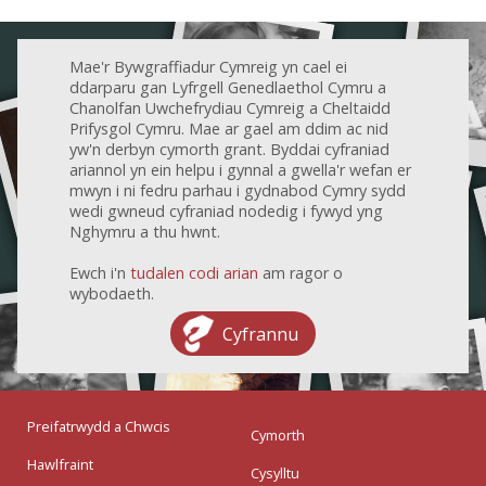
Mae'r Bywgraffiadur Cymreig yn cael ei
ddarparu gan Lyfrgell Genedlaethol Cymru a
Chanolfan Uwchefrydiau Cymreig a Cheltaidd
Prifysgol Cymru. Mae ar gael am ddim ac nid
yw'n derbyn cymorth grant. Byddai cyfraniad
ariannol yn ein helpu i gynnal a gwella'r wefan er
mwyn i ni fedru parhau i gydnabod Cymry sydd
wedi gwneud cyfraniad nodedig i fywyd yng
Nghymru a thu hwnt.
Ewch i'n
tudalen codi arian
am ragor o
wybodaeth.
Cyfrannu
Preifatrwydd a Chwcis
Cymorth
Hawlfraint
Cysylltu