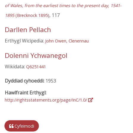
of Wales, from the earliest times to the present day, 1541-
, 117
1895
(Brecknock 1895)
Darllen Pellach
Erthygl Wicipedia:
John Owen, Clenennau
Dolenni Ychwanegol
Wikidata:
Q6251441
Dyddiad cyhoeddi:
1953
Hawlfraint Erthygl:
http://rightsstatements.org/page/InC/1.0/
Cyfeirnodi