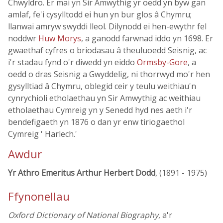
Chwyldro. Er mai yn Sir Amwythig yr oedd yn byw gan
amlaf, fe'i cysylltodd ei hun yn bur glos â Chymru;
llanwai amryw swyddi lleol. Dilynodd ei hen-ewythr fel
noddwr
Huw Morys
, a ganodd farwnad iddo yn 1698. Er
gwaethaf cyfres o briodasau â theuluoedd Seisnig, ac
i'r stadau fynd o'r diwedd yn eiddo
Ormsby-Gore
, a
oedd o dras Seisnig a Gwyddelig, ni thorrwyd mo'r hen
gysylltiad â Chymru, oblegid ceir y teulu weithiau'n
cynrychioli etholaethau yn Sir Amwythig ac weithiau
etholaethau Cymreig yn y Senedd hyd nes aeth i'r
bendefigaeth yn 1876 o dan yr enw tiriogaethol
Cymreig ' Harlech.'
Awdur
Yr Athro Emeritus Arthur Herbert Dodd
, (1891 - 1975)
Ffynonellau
Oxford Dictionary of National Biography
, a'r