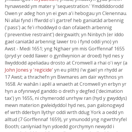
hynawsedd ym mater y 'sequestration.' Ymddiddorodd
Owen yr adeg hon yn ei gwn a'i hebogau yn Clenennau.
Ni allai fynd i ffwrdd o'i gartref heb ganiatâd arbennig
('pass') ac fe'i rhoddwyd o dan ofalaeth arbennig
('preventive restraint') deirgwaith; yn Ninbych (er iddo
gael caniatâd arbennig lawer tro i fynd oddi yno) yn
Awst - Medi 1651; yng Nghaer ym mis Gorffennaf 1655
(pryd yr oedd llawer o gynllwynion ar droed) hyd nes y
llwyddodd apeliadau drosto at Cromwell a rhai o'i wyr (a
John Jones y 'regicide'
yn eu plith) i'w gael yn rhydd ar
17 Awst; a thrachefn yn Biwmares am dair wythnos yn
1658. Ar wahân i apêl a wnaeth at Cromwell yn erbyn yr
hyn a ofynnwyd ganddo o dreth y degfed ('decimation
tax') yn 1655, ni chymerodd unrhyw ran (hyd y gwyddys)
mewn materion gwleidyddol hyd nes, pan galonogwyd
ef wrth dderbyn llythyr oddi wrth ddug York a oedd yn
alltud (7 Gorffennaf 1659), yr ymunodd yng ngwrthryfel
Booth; canlyniad hyn ydoedd gorchymyn newydd i