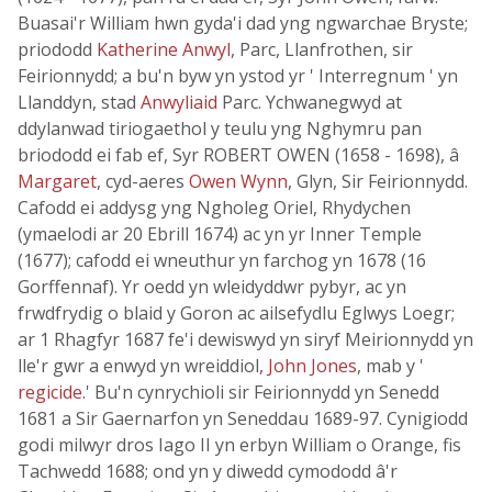
Buasai'r William hwn gyda'i dad yng ngwarchae Bryste;
priododd
Katherine Anwyl
, Parc, Llanfrothen, sir
Feirionnydd; a bu'n byw yn ystod yr ' Interregnum ' yn
Llanddyn, stad
Anwyliaid
Parc. Ychwanegwyd at
ddylanwad tiriogaethol y teulu yng Nghymru pan
briododd ei fab ef, Syr ROBERT OWEN (1658 - 1698), â
Margaret
, cyd-aeres
Owen Wynn
, Glyn, Sir Feirionnydd.
Cafodd ei addysg yng Ngholeg Oriel, Rhydychen
(ymaelodi ar 20 Ebrill 1674) ac yn yr Inner Temple
(1677); cafodd ei wneuthur yn farchog yn 1678 (16
Gorffennaf). Yr oedd yn wleidyddwr pybyr, ac yn
frwdfrydig o blaid y Goron ac ailsefydlu Eglwys Loegr;
ar 1 Rhagfyr 1687 fe'i dewiswyd yn siryf Meirionnydd yn
lle'r gwr a enwyd yn wreiddiol,
John Jones
, mab y '
regicide
.' Bu'n cynrychioli sir Feirionnydd yn Senedd
1681 a Sir Gaernarfon yn Seneddau 1689-97. Cynigiodd
godi milwyr dros Iago II yn erbyn William o Orange, fis
Tachwedd 1688; ond yn y diwedd cymododd â'r