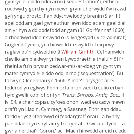
gymryd ei eiddo oddi arno ('sequestration'), eithr ni
roddwyd y gorchymyn mewn grym oherwydd i'w frawd
gyfryngu drosto. Pan ddychwelodd y brenin (Siarl II)
apeliodd am gael gwneuthur iawn iddo ac am gael dial
am yr hyn a ddioddefodd ar gam (31 Gorffennaf 1660),
a rhoddwyd iddo'r swydd o is-lyngesydd ('vice-admiral')
Gogledd Cymru; yn rhinwedd ei swydd fel dirprwy-
raglaw bu'n cydweithio â
William Griffith
, Cefnamwlch i
chwilio am bleidwyr yr hen Lywodraeth a thalu'n ôl i'r
rheini a fu'n brysur bedwar-mis-ar-ddeg yn gynt ym
mater cymryd ei eiddo oddi arno ('sequestration'). Bu
farw yn Clenennau yn 1666. Y mae'r arysgrif ar ei
feddrod yn eglwys Penmorfa bron wedi treulio erbyn
hyn; gwelir copi ohoni yn
Trans. Shrops. Antiq. Soc.
, II,
iv, 54, a cheir copïau cyfoes ohoni wedi eu cadw mewn
drafft yn Lladin, Cymraeg, a Saesneg. Eithr gan ddau
fardd yr ysgrifennwyd ei feddargraff orau - a hynny
pan ddaeth yn siryf am y tro cyntaf: ' Gwr purffydd … a
gwr a nerthai'r Goron,' ac ' Mae rhinwedd ar eich cledd