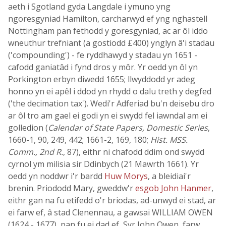
aeth i Sgotland gyda Langdale i ymuno yng
ngoresgyniad Hamilton, carcharwyd ef yng nghastell
Nottingham pan fethodd y goresgyniad, ac ar ôl iddo
wneuthur trefniant (a gostiodd £400) ynglyn â'i stadau
('compounding') - fe ryddhawyd y stadau yn 1651 -
cafodd ganiatâd i fynd dros y môr. Yr oedd yn ôl yn
Porkington erbyn diwedd 1655; llwyddodd yr adeg
honno yn ei apêl i ddod yn rhydd o dalu treth y degfed
('the decimation tax'). Wedi'r Adferiad bu'n deisebu dro
ar ôl tro am gael ei godi yn ei swydd fel iawndal am ei
golledion (
Calendar of State Papers, Domestic Series
,
1660-1, 90, 249, 442; 1661-2, 169, 180;
Hist. MSS.
Comm., 2nd R.
, 87), eithr ni chafodd ddim ond swydd
cyrnol ym milisia sir Ddinbych (21 Mawrth 1661). Yr
oedd yn noddwr i'r bardd
Huw Morys
, a bleidiai'r
brenin. Priododd Mary, gweddw'r
esgob John Hanmer
,
eithr gan na fu etifedd o'r briodas, ad-unwyd ei stad, ar
ei farw ef, â stad Clenennau, a gawsai WILLIAM OWEN
(1624 - 1677), pan fu ei dad ef, Syr John Owen, farw.