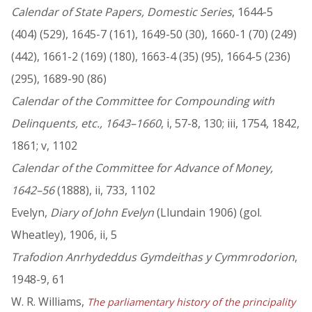
Calendar of State Papers, Domestic Series
, 1644-5
(404) (529), 1645-7 (161), 1649-50 (30), 1660-1 (70) (249)
(442), 1661-2 (169) (180), 1663-4 (35) (95), 1664-5 (236)
(295), 1689-90 (86)
Calendar of the Committee for Compounding with
Delinquents, etc., 1643–1660
, i, 57-8, 130; iii, 1754, 1842,
1861; v, 1102
Calendar of the Committee for Advance of Money,
1642–56
(1888), ii, 733, 1102
Evelyn,
Diary of John Evelyn
(Llundain 1906) (gol.
Wheatley), 1906, ii, 5
Trafodion Anrhydeddus Gymdeithas y Cymmrodorion
,
1948-9, 61
W. R. Williams,
The parliamentary history of the principality