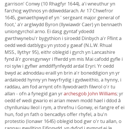
garrison' Conwy (10 Rhagfyr 1644), a'i wneuthur yn
farchog wythnos yn ddiweddarach. Ar 17 Chwefror
1645, gwnaethpwyd ef yn ' sergeant major general of
foot,' a'r arglwydd Byron (llywiawdr Caer) yn bennaeth
uniongyrchol arno. Ei dasg gyntaf ydoedd
gwrthwynebu'r bygythion i siroedd Dinbych a'r Fflint a
oedd wedi datblygu yn ystod y gaeaf (N.L.W. Rhual
MSS., llythyr 95), eithr oblegid i gyrch yn Lancashire
fynd â'r goresgynwyr i ffwrdd ym mis Mai cafodd gyfle i
roi sylw i gyflwr amddiffynfeydd ardal Eryri. Yr oedd
bwyd ac adnoddau eraill yn brin a'r boneddigion yn yr
ardaloedd hynny yn hwyrfrydig i gydweithio, a hynny, i
raddau, am fod arnynt ofn llywodraeth filwrol o'r tu
allan - ofn a fynegid gan yr
archesgob John Williams
; yr
oedd ef wedi gwario ei arian mewn modd hael i ddod â
chynlluniau lleol i rym, a threfnu i Gonwy, ei fangre ef ei
hun, fod yn fath o bencadlys offer rhyfel, a bu'n
protestio (Ionawr 1645) oblegid bod gwr o'r tu allan, o
rannau gwylltion Eifionydd, yn dyfod i gymryd ei le.