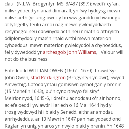
clau ' (N.L.W. Brogyntyn MS. 3/437 (397)); wedi'r cyfan,
milwr ydoedd yn anad dim arall, yn fwy hyddysg mewn
milwriaeth (yr unig bwnc y bu wiw ganddo ychwanegu
at lyfrgell y teulu arno) nag mewn gwleidyddiaeth
resymegol neu ddiwinyddiaeth neu'r math o athrylith
ddiplomyddol y mae'n rhaid wrthi mewn materion
cyhoeddus; mewn materion gwleidyddol a chyhoeddus,
fel y dywedodd yr
archesgob John Williams
, ' Valour will
not do the business.'
Etifeddodd WILLIAM OWEN (1607 - 1670), brawd Syr
John Owen,
stad Porkington
(Brogyntyn yn awr), Swydd
Amwythig. Cafodd yntau gomisiwn cyrnol gan y brenin
(15 Mehefin 1643), bu'n cynorthwyo fel siryf
Meirionnydd, 1645-6, i drefnu adnoddau o'r sir honno,
ac efe oedd llywiawdr Harlech o 16 Mai 1644 hyd y
trosglwyddwyd hi i blaid y Senedd, eithr ar amodau
anrhydeddus, ar 13 Mawrth 1647 pan nad ydoedd ond
Raglan yn unig yn aros yn nwylo plaid y brenin. Yn 1648