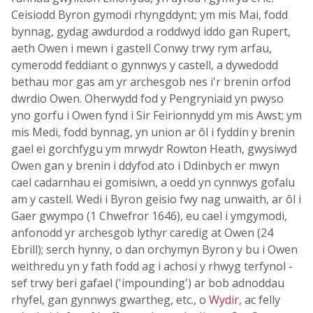
Ceisiodd Byron gymodi rhyngddynt; ym mis Mai, fodd
bynnag, gydag awdurdod a roddwyd iddo gan Rupert,
aeth Owen i mewn i gastell Conwy trwy rym arfau,
cymerodd feddiant o gynnwys y castell, a dywedodd
bethau mor gas am yr archesgob nes i'r brenin orfod
dwrdio Owen. Oherwydd fod y Pengryniaid yn pwyso
yno gorfu i Owen fynd i Sir Feirionnydd ym mis Awst; ym
mis Medi, fodd bynnag, yn union ar ôl i fyddin y brenin
gael ei gorchfygu ym mrwydr Rowton Heath, gwysiwyd
Owen gan y brenin i ddyfod ato i Ddinbych er mwyn
cael cadarnhau ei gomisiwn, a oedd yn cynnwys gofalu
am y castell. Wedi i Byron geisio fwy nag unwaith, ar ôl i
Gaer gwympo (1 Chwefror 1646), eu cael i ymgymodi,
anfonodd yr archesgob lythyr caredig at Owen (24
Ebrill); serch hynny, o dan orchymyn Byron y bu i Owen
weithredu yn y fath fodd ag i achosi y rhwyg terfynol -
sef trwy beri gafael ('impounding') ar bob adnoddau
rhyfel, gan gynnwys gwartheg, etc., o
Wydir
, ac felly