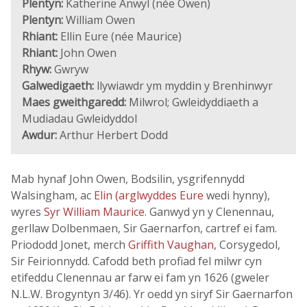
Plentyn:
Katherine Anwyl (née Owen)
Plentyn:
William Owen
Rhiant:
Ellin Eure (née Maurice)
Rhiant:
John Owen
Rhyw:
Gwryw
Galwedigaeth:
llywiawdr ym myddin y Brenhinwyr
Maes gweithgaredd:
Milwrol; Gwleidyddiaeth a
Mudiadau Gwleidyddol
Awdur:
Arthur Herbert Dodd
Mab hynaf John Owen, Bodsilin, ysgrifennydd
Walsingham, ac
Elin (arglwyddes Eure
wedi hynny),
wyres
Syr William Maurice
. Ganwyd yn y Clenennau,
gerllaw Dolbenmaen, Sir Gaernarfon, cartref ei fam.
Priododd Jonet, merch
Griffith Vaughan
, Corsygedol,
Sir Feirionnydd. Cafodd beth profiad fel milwr cyn
etifeddu Clenennau ar farw ei fam yn 1626 (gweler
N.L.W. Brogyntyn 3/46). Yr oedd yn siryf Sir Gaernarfon