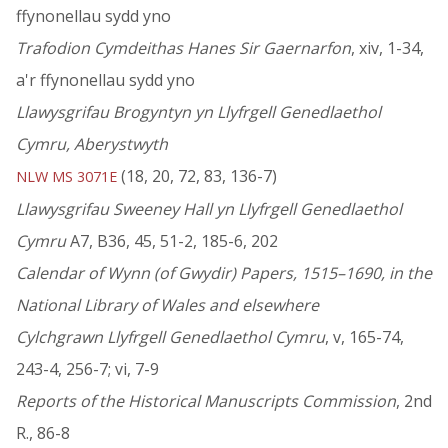
ffynonellau sydd yno
Trafodion Cymdeithas Hanes Sir Gaernarfon
, xiv, 1-34,
a'r ffynonellau sydd yno
Llawysgrifau Brogyntyn yn Llyfrgell Genedlaethol
Cymru, Aberystwyth
(18, 20, 72, 83, 136-7)
NLW MS 3071E
Llawysgrifau Sweeney Hall yn Llyfrgell Genedlaethol
Cymru
A7, B36, 45, 51-2, 185-6, 202
Calendar of Wynn (of Gwydir) Papers, 1515–1690, in the
National Library of Wales and elsewhere
Cylchgrawn Llyfrgell Genedlaethol Cymru
, v, 165-74,
243-4, 256-7; vi, 7-9
Reports of the Historical Manuscripts Commission
, 2nd
R., 86-8