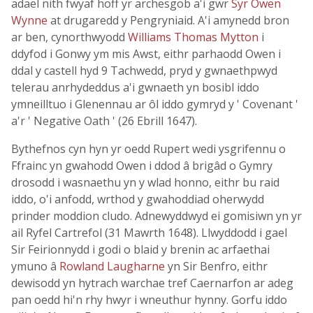
adael nith fwyaf hoff yr archesgob a'i gwr
Syr Owen
Wynne
at drugaredd y Pengryniaid. A'i amynedd bron
ar ben, cynorthwyodd
Williams
Thomas Mytton
i
ddyfod i Gonwy ym mis Awst, eithr parhaodd Owen i
ddal y castell hyd 9 Tachwedd, pryd y gwnaethpwyd
telerau anrhydeddus a'i gwnaeth yn bosibl iddo
ymneilltuo i Glenennau ar ôl iddo gymryd y ' Covenant '
a'r ' Negative Oath ' (26 Ebrill 1647).
Bythefnos cyn hyn yr oedd Rupert wedi ysgrifennu o
Ffrainc yn gwahodd Owen i ddod â brigâd o Gymry
drosodd i wasnaethu yn y wlad honno, eithr bu raid
iddo, o'i anfodd, wrthod y gwahoddiad oherwydd
prinder moddion cludo. Adnewyddwyd ei gomisiwn yn yr
ail Ryfel Cartrefol (31 Mawrth 1648). Llwyddodd i gael
Sir Feirionnydd i godi o blaid y brenin ac arfaethai
ymuno â
Rowland Laugharne
yn Sir Benfro, eithr
dewisodd yn hytrach warchae tref Caernarfon ar adeg
pan oedd hi'n rhy hwyr i wneuthur hynny. Gorfu iddo