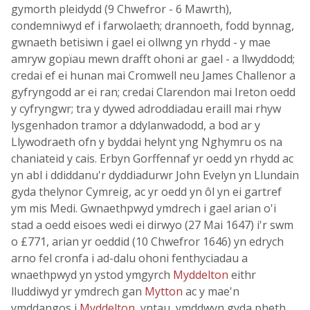
gymorth pleidydd (9 Chwefror - 6 Mawrth),
condemniwyd ef i farwolaeth; drannoeth, fodd bynnag,
gwnaeth betisiwn i gael ei ollwng yn rhydd - y mae
amryw gopïau mewn drafft ohoni ar gael - a llwyddodd;
credai ef ei hunan mai Cromwell neu James Challenor a
gyfryngodd ar ei ran; credai Clarendon mai Ireton oedd
y cyfryngwr; tra y dywed adroddiadau eraill mai rhyw
lysgenhadon tramor a ddylanwadodd, a bod ar y
Llywodraeth ofn y byddai helynt yng Nghymru os na
chaniateid y cais. Erbyn Gorffennaf yr oedd yn rhydd ac
yn abl i ddiddanu'r dyddiadurwr John Evelyn yn Llundain
gyda thelynor Cymreig, ac yr oedd yn ôl yn ei gartref
ym mis Medi. Gwnaethpwyd ymdrech i gael arian o'i
stad a oedd eisoes wedi ei dirwyo (27 Mai 1647) i'r swm
o £771, arian yr oeddid (10 Chwefror 1646) yn edrych
arno fel cronfa i ad-dalu ohoni fenthyciadau a
wnaethpwyd yn ystod ymgyrch
Myddelton
eithr
lluddiwyd yr ymdrech gan
Mytton
ac y mae'n
ymddangos i
Myddelton
, yntau, ymddwyn gyda pheth