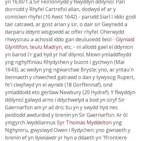
yn 1630/1 a Sir Feirionnydd y flwyddyn ddilynol. Pan
dorrodd y Rhyfel Cartrefol allan, dodwyd ef ar y
comisiwn rhyfel (10 Awst 1642) - parodd Siarl I iddo godi
tair catrawd, ar gost arian y sir, o dair sir Gwynedd a
darparu iddynt wisgoedd ac offer rhyfel. Oherwydd
rhwystrau a achosid iddo gan deuluoedd lleol -
Glyniaid
Glynllifon
,
teulu Madryn
, etc. - ni allodd gael ei ddynion
yn barod i'r gad hyd yr haf dilynol. Mewn ymladdfeydd
yng nghyffiniau Rhydychen y buont i gychwyn (Mai
1643), ac wedyn yng ngwarchae Bryste; yno, ac yntau'n
bennaeth y chweched gatrawd o dan y tywysog Rupert,
fe'i clwyfwyd yn ei wyneb (18 Gorffennaf), ond
ymladdodd eto gerllaw Newbury (20 Hydref). Y flwyddyn
ddilynol galwyd arno i ddychwelyd a bod yn siryf Sir
Gaernarfon am yr ail dro; bu yn y swydd hyd nes
peidiodd awdurdod y brenin yn Sir Gaernarfon. Ar ôl
ymgyrch lwyddiannus
Syr Thomas Myddelton
yng
Nghymru, gwysiwyd Owen i Rydychen; yno gwnaeth y
brenin ef yn llywiawdr yr hyn a ddaeth yn 'ffrontiere