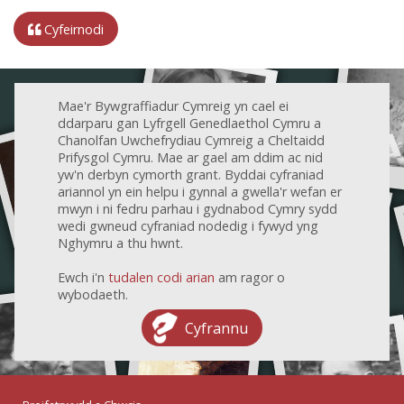
Cyfeirnodi
Mae'r Bywgraffiadur Cymreig yn cael ei
ddarparu gan Lyfrgell Genedlaethol Cymru a
Chanolfan Uwchefrydiau Cymreig a Cheltaidd
Prifysgol Cymru. Mae ar gael am ddim ac nid
yw'n derbyn cymorth grant. Byddai cyfraniad
ariannol yn ein helpu i gynnal a gwella'r wefan er
mwyn i ni fedru parhau i gydnabod Cymry sydd
wedi gwneud cyfraniad nodedig i fywyd yng
Nghymru a thu hwnt.
Ewch i'n
tudalen codi arian
am ragor o
wybodaeth.
Cyfrannu