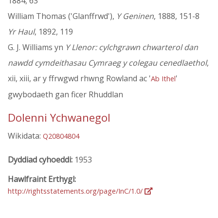
1884, 63
William Thomas ('Glanffrwd'),
Y Geninen
, 1888, 151-8
Yr Haul
, 1892, 119
G. J. Williams yn
Y Llenor: cylchgrawn chwarterol dan
nawdd cymdeithasau Cymraeg y colegau cenedlaethol
,
xii, xiii, ar y ffrwgwd rhwng Rowland ac '
'
Ab Ithel
gwybodaeth gan ficer Rhuddlan
Dolenni Ychwanegol
Wikidata:
Q20804804
Dyddiad cyhoeddi:
1953
Hawlfraint Erthygl:
http://rightsstatements.org/page/InC/1.0/