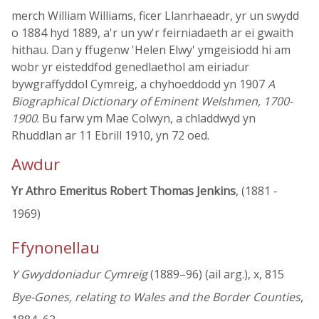
merch William Williams, ficer Llanrhaeadr, yr un swydd
o 1884 hyd 1889, a'r un yw'r feirniadaeth ar ei gwaith
hithau. Dan y ffugenw 'Helen Elwy' ymgeisiodd hi am
wobr yr eisteddfod genedlaethol am eiriadur
bywgraffyddol Cymreig, a chyhoeddodd yn 1907
A
Biographical Dictionary of Eminent Welshmen, 1700-
1900
. Bu farw ym Mae Colwyn, a chladdwyd yn
Rhuddlan ar 11 Ebrill 1910, yn 72 oed.
Awdur
Yr Athro Emeritus Robert Thomas Jenkins
, (1881 -
1969)
Ffynonellau
Y Gwyddoniadur Cymreig
(1889–96) (ail arg.), x, 815
Bye-Gones, relating to Wales and the Border Counties
,