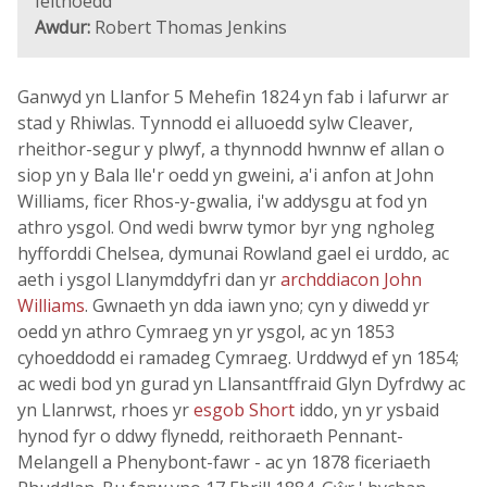
Ieithoedd
Awdur:
Robert Thomas Jenkins
Ganwyd yn Llanfor 5 Mehefin 1824 yn fab i lafurwr ar
stad y Rhiwlas. Tynnodd ei alluoedd sylw Cleaver,
rheithor-segur y plwyf, a thynnodd hwnnw ef allan o
siop yn y Bala lle'r oedd yn gweini, a'i anfon at John
Williams, ficer Rhos-y-gwalia, i'w addysgu at fod yn
athro ysgol. Ond wedi bwrw tymor byr yng ngholeg
hyfforddi Chelsea, dymunai Rowland gael ei urddo, ac
aeth i ysgol Llanymddyfri dan yr
archddiacon John
Williams
. Gwnaeth yn dda iawn yno; cyn y diwedd yr
oedd yn athro Cymraeg yn yr ysgol, ac yn 1853
cyhoeddodd ei ramadeg Cymraeg. Urddwyd ef yn 1854;
ac wedi bod yn gurad yn Llansantffraid Glyn Dyfrdwy ac
yn Llanrwst, rhoes yr
esgob Short
iddo, yn yr ysbaid
hynod fyr o ddwy flynedd, reithoraeth Pennant-
Melangell a Phenybont-fawr - ac yn 1878 ficeriaeth