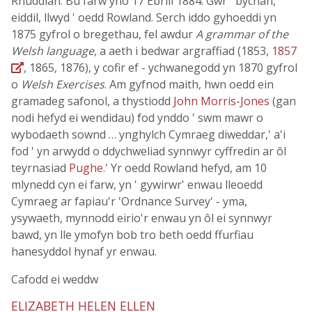
Rhuddlan. Bu farw yno 17 Ebrill 1884. Gŵr ' bychan,
eiddil, llwyd ' oedd Rowland. Serch iddo gyhoeddi yn
1875 gyfrol o bregethau, fel awdur
A grammar of the
Welsh language
, a aeth i bedwar argraffiad (1853,
1857
, 1865, 1876), y cofir ef - ychwanegodd yn 1870 gyfrol
o
Welsh Exercises
. Am gyfnod maith, hwn oedd ein
gramadeg safonol, a thystiodd
John Morris-Jones
(gan
nodi hefyd ei wendidau) fod ynddo ' swm mawr o
wybodaeth sownd … ynghylch Cymraeg diweddar,' a'i
fod ' yn arwydd o ddychweliad synnwyr cyffredin ar ôl
teyrnasiad
Pughe
.' Yr oedd Rowland hefyd, am 10
mlynedd cyn ei farw, yn ' gywirwr' enwau lleoedd
Cymraeg ar fapiau'r 'Ordnance Survey' - yma,
ysywaeth, mynnodd eirio'r enwau yn ôl ei synnwyr
bawd, yn lle ymofyn bob tro beth oedd ffurfiau
hanesyddol hynaf yr enwau.
Cafodd ei weddw
ELIZABETH HELEN ELLEN