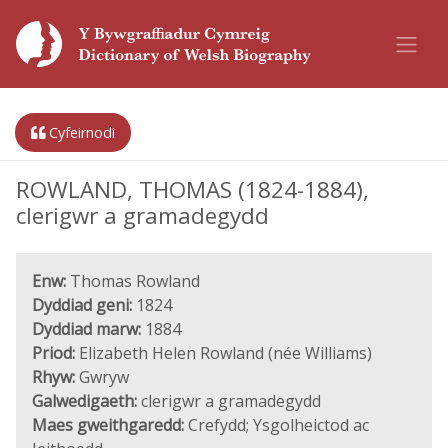
Cyfeirnodi
ROWLAND, THOMAS (1824-1884),
clerigwr a gramadegydd
Enw:
Thomas Rowland
Dyddiad geni:
1824
Dyddiad marw:
1884
Priod:
Elizabeth Helen Rowland (née Williams)
Rhyw:
Gwryw
Galwedigaeth:
clerigwr a gramadegydd
Maes gweithgaredd:
Crefydd; Ysgolheictod ac