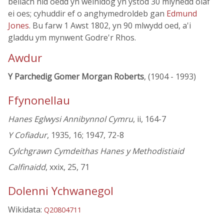
bellach nid oedd yn weinidog yn ystod 30 mlynedd olaf
ei oes; cyhuddir ef o anghymedroldeb gan
Edmund
Jones
. Bu farw 1 Awst 1802, yn 90 mlwydd oed, a'i
gladdu ym mynwent Godre'r Rhos.
Awdur
Y Parchedig Gomer Morgan Roberts
, (1904 - 1993)
Ffynonellau
Hanes Eglwysi Annibynnol Cymru
, ii, 164-7
Y Cofiadur
, 1935, 16; 1947, 72-8
Cylchgrawn Cymdeithas Hanes y Methodistiaid
Calfinaidd
, xxix, 25, 71
Dolenni Ychwanegol
Wikidata:
Q20804711