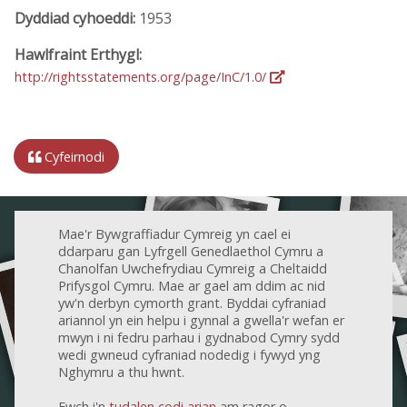
Dyddiad cyhoeddi:
1953
Hawlfraint Erthygl:
http://rightsstatements.org/page/InC/1.0/
Cyfeirnodi
Mae'r Bywgraffiadur Cymreig yn cael ei
ddarparu gan Lyfrgell Genedlaethol Cymru a
Chanolfan Uwchefrydiau Cymreig a Cheltaidd
Prifysgol Cymru. Mae ar gael am ddim ac nid
yw'n derbyn cymorth grant. Byddai cyfraniad
ariannol yn ein helpu i gynnal a gwella'r wefan er
mwyn i ni fedru parhau i gydnabod Cymry sydd
wedi gwneud cyfraniad nodedig i fywyd yng
Nghymru a thu hwnt.
Ewch i'n
tudalen codi arian
am ragor o