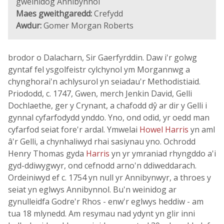
gweinidog Annibynnol
Maes gweithgaredd:
Crefydd
Awdur:
Gomer Morgan Roberts
brodor o Dalacharn, Sir Gaerfyrddin. Daw i'r golwg
gyntaf fel ysgolfeistr cylchynol ym Morgannwg a
chynghorai'n achlysurol yn seiadau'r Methodistiaid.
Priododd, c. 1747, Gwen, merch Jenkin David, Gelli
Dochlaethe, ger y Crynant, a chafodd dŷ ar dir y Gelli i
gynnal cyfarfodydd ynddo. Yno, ond odid, yr oedd man
cyfarfod seiat fore'r ardal. Ymwelai
Howel Harris
yn aml
â'r Gelli, a chynhaliwyd rhai sasiynau yno. Ochrodd
Henry Thomas gyda
Harris
yn yr ymraniad rhyngddo a'i
gyd-ddiwygwyr, ond cefnodd arno'n ddiweddarach.
Ordeiniwyd ef c. 1754 yn null yr Annibynwyr, a throes y
seiat yn eglwys Annibynnol. Bu'n weinidog ar
gynulleidfa Godre'r Rhos - enw'r eglwys heddiw - am
tua 18 mlynedd. Am resymau nad ydynt yn glir inni