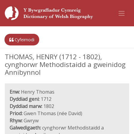
Cyfeirnodi
THOMAS, HENRY (1712 - 1802),
cynghorwr Methodistaidd a gweinidog
Annibynnol
Enw:
Henry Thomas
Dyddiad geni:
1712
Dyddiad marw:
1802
Priod:
Gwen Thomas (née David)
Rhyw:
Gwryw
Galwedigaeth:
cynghorwr Methodistaidd a