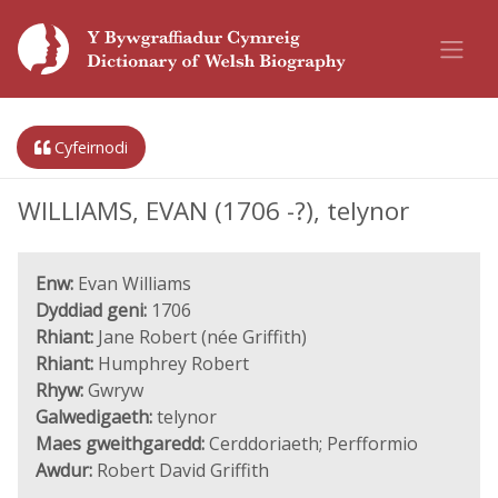
Cyfeirnodi
WILLIAMS, EVAN (1706 -?), telynor
Enw:
Evan Williams
Dyddiad geni:
1706
Rhiant:
Jane Robert (née Griffith)
Rhiant:
Humphrey Robert
Rhyw:
Gwryw
Galwedigaeth:
telynor
Maes gweithgaredd:
Cerddoriaeth; Perfformio
Awdur:
Robert David Griffith