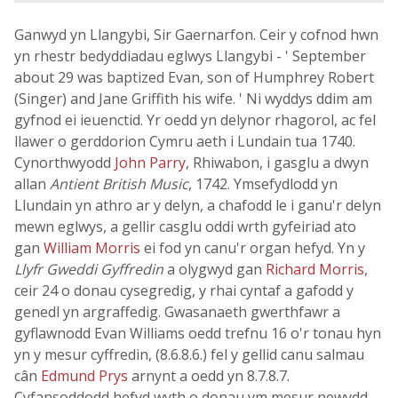
Ganwyd yn Llangybi, Sir Gaernarfon. Ceir y cofnod hwn
yn rhestr bedyddiadau eglwys Llangybi - ' September
about 29 was baptized Evan, son of Humphrey Robert
(Singer) and Jane Griffith his wife. ' Ni wyddys ddim am
gyfnod ei ieuenctid. Yr oedd yn delynor rhagorol, ac fel
llawer o gerddorion Cymru aeth i Lundain tua 1740.
Cynorthwyodd
John Parry
, Rhiwabon, i gasglu a dwyn
allan
Antient British Music
, 1742. Ymsefydlodd yn
Llundain yn athro ar y delyn, a chafodd le i ganu'r delyn
mewn eglwys, a gellir casglu oddi wrth gyfeiriad ato
gan
William Morris
ei fod yn canu'r organ hefyd. Yn y
Llyfr Gweddi Gyffredin
a olygwyd gan
Richard Morris
,
ceir 24 o donau cysegredig, y rhai cyntaf a gafodd y
genedl yn argraffedig. Gwasanaeth gwerthfawr a
gyflawnodd Evan Williams oedd trefnu 16 o'r tonau hyn
yn y mesur cyffredin, (8.6.8.6.) fel y gellid canu salmau
cân
Edmund Prys
arnynt a oedd yn 8.7.8.7.
Cyfansoddodd hefyd wyth o donau ym mesur newydd