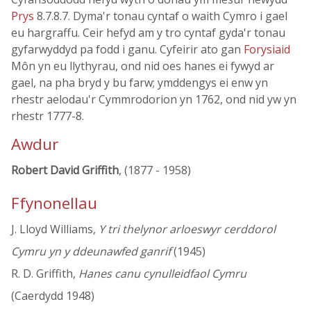
Prys
8.7.8.7. Dyma'r tonau cyntaf o waith Cymro i gael
eu hargraffu. Ceir hefyd am y tro cyntaf gyda'r tonau
gyfarwyddyd pa fodd i ganu. Cyfeirir ato gan
Forysiaid
Môn yn eu llythyrau, ond nid oes hanes ei fywyd ar
gael, na pha bryd y bu farw; ymddengys ei enw yn
rhestr aelodau'r Cymmrodorion yn 1762, ond nid yw yn
rhestr 1777-8.
Awdur
Robert David Griffith
, (1877 - 1958)
Ffynonellau
J. Lloyd Williams,
Y tri thelynor arloeswyr cerddorol
Cymru yn y ddeunawfed ganrif
(1945)
R. D. Griffith,
Hanes canu cynulleidfaol Cymru
(Caerdydd 1948)