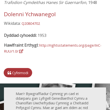
Trafodion Cymdeithas Hanes Sir Gaernarfon
, 1948
Dolenni Ychwanegol
Wikidata:
Q20804702
Dyddiad cyhoeddi:
1953
Hawlfraint Erthygl:
http://rightsstatements.org/page/InC-
RUU/1.0/
Cyfeirnodi
Mae'r Bywgraffiadur Cymreig yn cael ei
ddarparu gan Lyfrgell Genedlaethol Cymru a
Chanolfan Uwchefrydiau Cymreig a Cheltaidd
Prifysgol Cymru. Mae ar gael am ddim ac nid