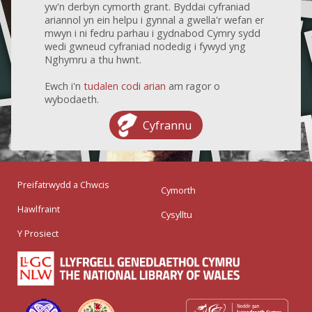
yw'n derbyn cymorth grant. Byddai cyfraniad
ariannol yn ein helpu i gynnal a gwella'r wefan er
mwyn i ni fedru parhau i gydnabod Cymry sydd
wedi gwneud cyfraniad nodedig i fywyd yng
Nghymru a thu hwnt.
Ewch i'n
tudalen codi arian
am ragor o
wybodaeth.
Cyfrannu
Preifatrwydd a Chwcis
Cymorth
Hawlfraint
Cysylltu
Y Prosiect