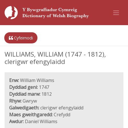
Cyfeirnodi
WILLIAMS, WILLIAM (1747 - 1812),
clerigwr efengylaidd
Enw:
William Williams
Dyddiad geni:
1747
Dyddiad marw:
1812
Rhyw:
Gwryw
Galwedigaeth:
clerigwr efengylaidd
Maes gweithgaredd:
Crefydd
Awdur:
Daniel Williams