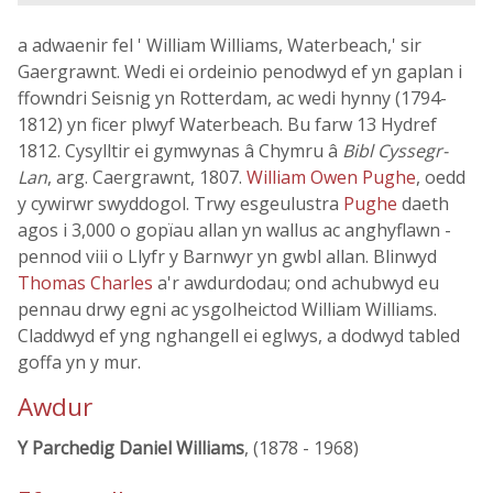
a adwaenir fel ' William Williams, Waterbeach,' sir
Gaergrawnt. Wedi ei ordeinio penodwyd ef yn gaplan i
ffowndri Seisnig yn Rotterdam, ac wedi hynny (1794-
1812) yn ficer plwyf Waterbeach. Bu farw 13 Hydref
1812. Cysylltir ei gymwynas â Chymru â
Bibl Cyssegr-
Lan
, arg. Caergrawnt, 1807.
William Owen Pughe
, oedd
y cywirwr swyddogol. Trwy esgeulustra
Pughe
daeth
agos i 3,000 o gopïau allan yn wallus ac anghyflawn -
pennod viii o Llyfr y Barnwyr yn gwbl allan. Blinwyd
Thomas Charles
a'r awdurdodau; ond achubwyd eu
pennau drwy egni ac ysgolheictod William Williams.
Claddwyd ef yng nghangell ei eglwys, a dodwyd tabled
goffa yn y mur.
Awdur
Y Parchedig Daniel Williams
, (1878 - 1968)