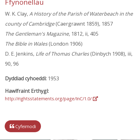
Ffynonellau
W. K. Clay,
A History of the Parish of Waterbeach in the
county of Cambridge
(Caergrawnt 1859), 1857
The Gentleman's Magazine
, 1812, ii, 405
The Bible in Wales
(London 1906)
D. E. Jenkins,
Life of Thomas Charles
(Dinbych 1908), iii,
90, 96
Dyddiad cyhoeddi:
1953
Hawlfraint Erthygl:
http://rightsstatements.org/page/InC/1.0/
Cyfeirnodi