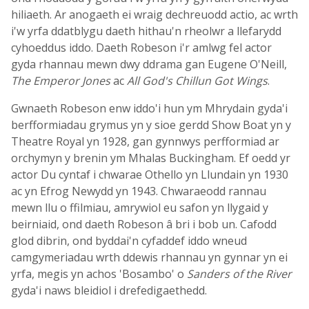
hiliaeth. Ar anogaeth ei wraig dechreuodd actio, ac wrth
i'w yrfa ddatblygu daeth hithau'n rheolwr a llefarydd
cyhoeddus iddo. Daeth Robeson i'r amlwg fel actor
gyda rhannau mewn dwy ddrama gan Eugene O'Neill,
The Emperor Jones
ac
All God's Chillun Got Wings
.
Gwnaeth Robeson enw iddo'i hun ym Mhrydain gyda'i
berfformiadau grymus yn y sioe gerdd Show Boat yn y
Theatre Royal yn 1928, gan gynnwys perfformiad ar
orchymyn y brenin ym Mhalas Buckingham. Ef oedd yr
actor Du cyntaf i chwarae Othello yn Llundain yn 1930
ac yn Efrog Newydd yn 1943. Chwaraeodd rannau
mewn llu o ffilmiau, amrywiol eu safon yn llygaid y
beirniaid, ond daeth Robeson â bri i bob un. Cafodd
glod dibrin, ond byddai'n cyfaddef iddo wneud
camgymeriadau wrth ddewis rhannau yn gynnar yn ei
yrfa, megis yn achos 'Bosambo' o
Sanders of the River
gyda'i naws bleidiol i drefedigaethedd.