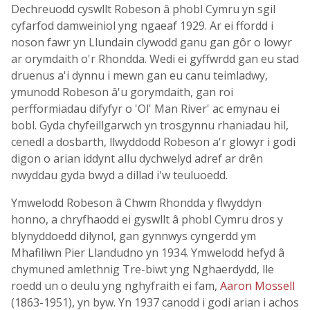
Dechreuodd cyswllt Robeson â phobl Cymru yn sgil
cyfarfod damweiniol yng ngaeaf 1929. Ar ei ffordd i
noson fawr yn Llundain clywodd ganu gan gôr o lowyr
ar orymdaith o'r Rhondda. Wedi ei gyffwrdd gan eu stad
druenus a'i dynnu i mewn gan eu canu teimladwy,
ymunodd Robeson â'u gorymdaith, gan roi
perfformiadau difyfyr o 'Ol' Man River' ac emynau ei
bobl. Gyda chyfeillgarwch yn trosgynnu rhaniadau hil,
cenedl a dosbarth, llwyddodd Robeson a'r glowyr i godi
digon o arian iddynt allu dychwelyd adref ar drên
nwyddau gyda bwyd a dillad i'w teuluoedd.
Ymwelodd Robeson â Chwm Rhondda y flwyddyn
honno, a chryfhaodd ei gyswllt â phobl Cymru dros y
blynyddoedd dilynol, gan gynnwys cyngerdd ym
Mhafiliwn Pier Llandudno yn 1934. Ymwelodd hefyd â
chymuned amlethnig Tre-biwt yng Nghaerdydd, lle
roedd un o deulu yng nghyfraith ei fam,
Aaron Mossell
(1863-1951), yn byw. Yn 1937 canodd i godi arian i achos