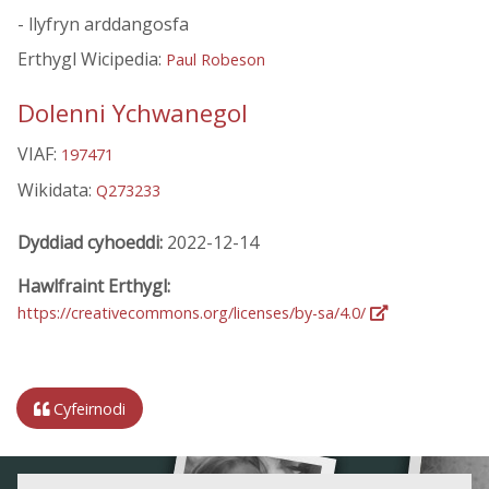
- llyfryn arddangosfa
Erthygl Wicipedia:
Paul Robeson
Dolenni Ychwanegol
VIAF:
197471
Wikidata:
Q273233
Dyddiad cyhoeddi:
2022-12-14
Hawlfraint Erthygl:
https://creativecommons.org/licenses/by-sa/4.0/
Cyfeirnodi