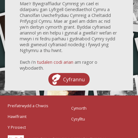
Mae'r Bywgraffiadur Cymreig yn cael ei
ddarparu gan Lyfrgell Genedlaethol Cymru a
Chanolfan Uwchefrydiau Cymreig a Cheltaidd
Prifysgol Cymru. Mae ar gael am ddim ac nid
yw'n derbyn cymorth grant. Byddai cyfraniad
ariannol yn ein helpu i gynnal a gwella'r wefan er
mwyn i ni fedru parhau i gydnabod Cymry sydd
wedi gwneud cyfraniad nodedig i fywyd yng
Nghymru a thu hwnt.
Ewch i'n
tudalen codi arian
am ragor o
wybodaeth.
Cyfrannu
Preifatrwydd a Chwcis
Cymorth
Hawlfraint
Cysylltu
Y Prosiect