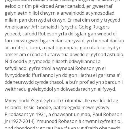
aelod o'r tîm pêl-droed Americanaidd, er gwaethaf
gelyniaeth hiliol chwyrn a arweiniodd at ymosodiad
milain pan dorrwyd ei drwyn. Er mai dim ond y trydydd
Americanwr Affricanaidd i fynychu Goleg Rutgers
ydoedd, cafodd Robeson yrfa ddisglair gan wneud ei
farc mewn gweithgareddau amrywiol, yn bennaf dadlau
ac areithio, canu, a mabolgampau, gan ofalu ar hyd yr
amser am ei dad a fu farw tua diwedd ei gyfnod astudio.
Nid oedd y grymoedd hiliaeth ddiwylliannol a
sefydliadol gyfreithiol a wynebai Robeson yn ei
flynyddoedd ffurfiannol yn ddigon i lethu ei garisma a'i
ddeheurwydd cymdeithasol, a bu'r profiad yn sbardun i
weithredu gwleidyddol yn ddiweddarach yn ei fywyd.
Mynychodd Ysgol Gyfraith Columbia, lle cwrddodd ag
Eslanda 'Essie' Goode, patholegydd mewn ysbyty.
Priodasant yn 1921, a chawsant un mab, Paul Robeson
Jr (1927-2014). Ymunodd Robeson â chwmni cyfreithiol,
ond rhoddodd y gorau i'w yrfa yn y gyfraith oherwydd