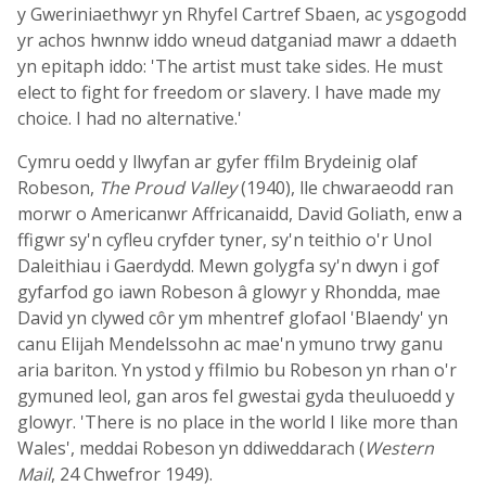
y Gweriniaethwyr yn Rhyfel Cartref Sbaen, ac ysgogodd
yr achos hwnnw iddo wneud datganiad mawr a ddaeth
yn epitaph iddo: 'The artist must take sides. He must
elect to fight for freedom or slavery. I have made my
choice. I had no alternative.'
Cymru oedd y llwyfan ar gyfer ffilm Brydeinig olaf
Robeson,
The Proud Valley
(1940), lle chwaraeodd ran
morwr o Americanwr Affricanaidd, David Goliath, enw a
ffigwr sy'n cyfleu cryfder tyner, sy'n teithio o'r Unol
Daleithiau i Gaerdydd. Mewn golygfa sy'n dwyn i gof
gyfarfod go iawn Robeson â glowyr y Rhondda, mae
David yn clywed côr ym mhentref glofaol 'Blaendy' yn
canu Elijah Mendelssohn ac mae'n ymuno trwy ganu
aria bariton. Yn ystod y ffilmio bu Robeson yn rhan o'r
gymuned leol, gan aros fel gwestai gyda theuluoedd y
glowyr. 'There is no place in the world I like more than
Wales', meddai Robeson yn ddiweddarach (
Western
Mail
, 24 Chwefror 1949).