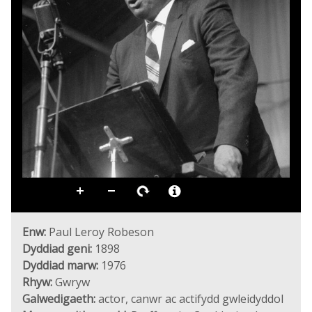
Enw:
Paul Leroy Robeson
Dyddiad geni:
1898
Dyddiad marw:
1976
Rhyw:
Gwryw
Galwedigaeth:
actor, canwr ac actifydd gwleidyddol