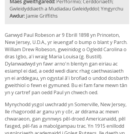
Maes gweithgaredd:
Perfformio; Cerddoriaeth;
Gwleidyddiaeth a Mudiadau Gwleidyddol; Ymgyrchu
Awdur:
Jamie Griffiths
Ganwyd Paul Robeson ar 9 Ebrill 1898 yn Princeton,
New Jersey, U.D.A., yr ieuengaf o bump o blant y Parch.
William Drew Robeson, gweinidog o Ogledd Carolina o
dras Igbo, a'i wraig Maria Louisa (g. Bustill).
Dylanwadwyd yn fawr arno'n blentyn gan eiriau ac
esiampl ei dad, a oedd wedi dianc rhag caethwasiaeth
yn ei arddegau, yn ogystal â'i brofiad o undod dosbarth
gweithiol o fewn ei gymuned. Bu ei fam farw mewn tân
yn y cartref pan oedd Paul yn chwech oed.
Mynychodd ysgol uwchradd yn Somerville, New Jersey,
lle rhagorodd ar ganu yn y côr, ar ddrama ac mewn
chwaraeon, gan gynnwys pêl-droed Americanaidd, pêl
fasged, pêl-fas a mabolgampau trac. Yn 1915 enillodd
ysgoloriaeth academaidd i Goleg Rutgers, lle daeth yn