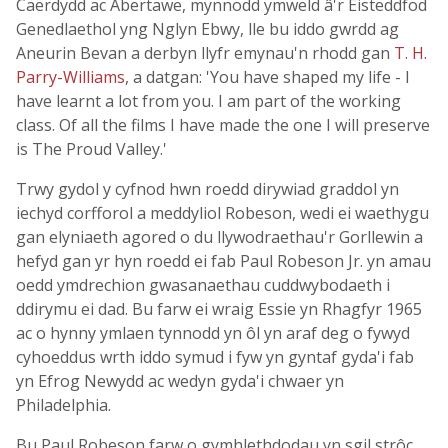
Caerdydd ac Abertawe, mynnodd ymweld â'r Eisteddfod
Genedlaethol yng Nglyn Ebwy, lle bu iddo gwrdd ag
Aneurin Bevan a derbyn llyfr emynau'n rhodd gan
T. H.
Parry-Williams
, a datgan: 'You have shaped my life - I
have learnt a lot from you. I am part of the working
class. Of all the films I have made the one I will preserve
is The Proud Valley.'
Trwy gydol y cyfnod hwn roedd dirywiad graddol yn
iechyd corfforol a meddyliol Robeson, wedi ei waethygu
gan elyniaeth agored o du llywodraethau'r Gorllewin a
hefyd gan yr hyn roedd ei fab Paul Robeson Jr. yn amau
oedd ymdrechion gwasanaethau cuddwybodaeth i
ddirymu ei dad. Bu farw ei wraig Essie yn Rhagfyr 1965
ac o hynny ymlaen tynnodd yn ôl yn araf deg o fywyd
cyhoeddus wrth iddo symud i fyw yn gyntaf gyda'i fab
yn Efrog Newydd ac wedyn gyda'i chwaer yn
Philadelphia.
Bu Paul Robeson farw o gymhlethdodau yn sgil strôc