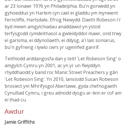
ar 23 Ionawr 1976 yn Philadelphia. Bu'n gorwedd yn
gyhoeddus yn Harlem cyn cael ei gladdu ym mynwent
Ferncliffe, Hartsdale, Efrog Newydd. Daeth Robeson i'r
byd mewn amgylchiadau anaddawol yn ystod
terfysgodd cymdeithasol a gwleidyddol mawr, ond trwy
ei garisma, ei ddynoliaeth, ei ddysg, a'i lais soniarus,
bu'n gyfrwng i lywio cwrs yr ugeinfed ganrif.
Teithiodd arddangosfa dan y teitl 'Let Robeson Sing' o
amgylch Cymru yn 2001, ac yn yr un flwyddyn
rhyddhaodd y band roc Manic Street Preachers y gân
'Let Robeson Sing'. Yn 2010, lansiodd Susan Robeson
brosiect ym Mhrifysgol Abertawe, gyda chefnogaeth
Cynulliad Cymru, i greu adnodd dysgu ar-lein er cof am
ei thad-cu.
Awdur
Jamie Griffiths