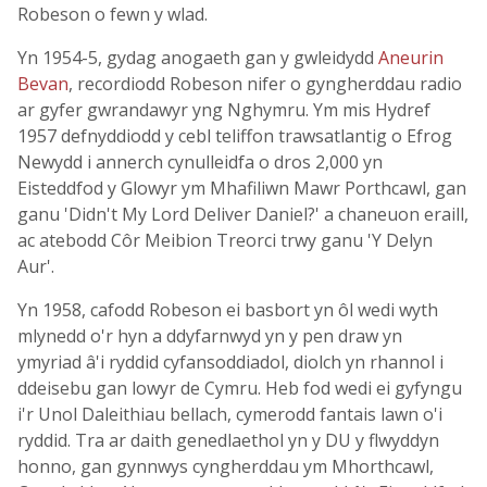
Robeson o fewn y wlad.
Yn 1954-5, gydag anogaeth gan y gwleidydd
Aneurin
Bevan
, recordiodd Robeson nifer o gyngherddau radio
ar gyfer gwrandawyr yng Nghymru. Ym mis Hydref
1957 defnyddiodd y cebl teliffon trawsatlantig o Efrog
Newydd i annerch cynulleidfa o dros 2,000 yn
Eisteddfod y Glowyr ym Mhafiliwn Mawr Porthcawl, gan
ganu 'Didn't My Lord Deliver Daniel?' a chaneuon eraill,
ac atebodd Côr Meibion Treorci trwy ganu 'Y Delyn
Aur'.
Yn 1958, cafodd Robeson ei basbort yn ôl wedi wyth
mlynedd o'r hyn a ddyfarnwyd yn y pen draw yn
ymyriad â'i ryddid cyfansoddiadol, diolch yn rhannol i
ddeisebu gan lowyr de Cymru. Heb fod wedi ei gyfyngu
i'r Unol Daleithiau bellach, cymerodd fantais lawn o'i
ryddid. Tra ar daith genedlaethol yn y DU y flwyddyn
honno, gan gynnwys cyngherddau ym Mhorthcawl,