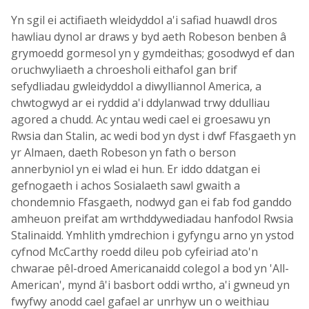
Yn sgil ei actifiaeth wleidyddol a'i safiad huawdl dros
hawliau dynol ar draws y byd aeth Robeson benben â
grymoedd gormesol yn y gymdeithas; gosodwyd ef dan
oruchwyliaeth a chroesholi eithafol gan brif
sefydliadau gwleidyddol a diwylliannol America, a
chwtogwyd ar ei ryddid a'i ddylanwad trwy ddulliau
agored a chudd. Ac yntau wedi cael ei groesawu yn
Rwsia dan Stalin, ac wedi bod yn dyst i dwf Ffasgaeth yn
yr Almaen, daeth Robeson yn fath o berson
annerbyniol yn ei wlad ei hun. Er iddo ddatgan ei
gefnogaeth i achos Sosialaeth sawl gwaith a
chondemnio Ffasgaeth, nodwyd gan ei fab fod ganddo
amheuon preifat am wrthddywediadau hanfodol Rwsia
Stalinaidd. Ymhlith ymdrechion i gyfyngu arno yn ystod
cyfnod McCarthy roedd dileu pob cyfeiriad ato'n
chwarae pêl-droed Americanaidd colegol a bod yn 'All-
American', mynd â'i basbort oddi wrtho, a'i gwneud yn
fwyfwy anodd cael gafael ar unrhyw un o weithiau