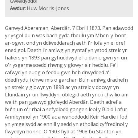
Gwleidyddol
Awdur:
Huw Morris-Jones
Ganwyd Aberaman, Aberdâr, 7 Ebrill 1873. Pan adawodd
yr ysgol bu'n was bach gyda theulu ym Mhen-y-bont-
ar-ogwr, ond yn ddiweddarach aeth i'r lofa yn ei dref
enedigol. Daeth i'r amlwg yn gyntaf yn ystod streic yr
haliers yn 1893 pan gyhuddwyd ef o danio gwn yn un
o'r ysgarmesoedd rhwng y glowyr a'r heddlu. Fe'i
cafwyd yn euog o feddu gwn heb drwydded a'i
ddedfrydu i chwe mis o garchar. Bu'n amlwg drachefn
yn streic y glowyr yn 1898 ac yn streic y docwyr yn
Llundain yr un flwyddyn, oblegid aeth yno i chwilio am
waith pan gaewyd glofeydd Aberdâr. Daeth adref a
bu'n un o'r rhai a sefydlodd gangen leol y Blaid Lafur
Annibynnol yn 1900 ac a wahoddodd Keir Hardie i fod
yn ymgeisydd ac ennill y sedd yn etholiad cyffredinol y
flwyddyn honno. O 1903 hyd at 1908 bu Stanton yn