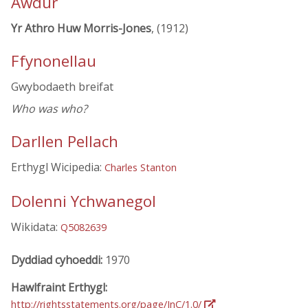
Awdur
Yr Athro Huw Morris-Jones
, (1912)
Ffynonellau
Gwybodaeth breifat
Who was who?
Darllen Pellach
Erthygl Wicipedia:
Charles Stanton
Dolenni Ychwanegol
Wikidata:
Q5082639
Dyddiad cyhoeddi:
1970
Hawlfraint Erthygl:
http://rightsstatements.org/page/InC/1.0/