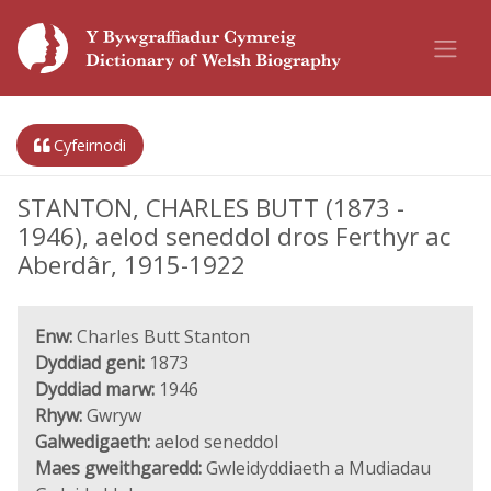
Cyfeirnodi
STANTON, CHARLES BUTT (1873 -
1946), aelod seneddol dros Ferthyr ac
Aberdâr, 1915-1922
Enw:
Charles Butt Stanton
Dyddiad geni:
1873
Dyddiad marw:
1946
Rhyw:
Gwryw
Galwedigaeth:
aelod seneddol
Maes gweithgaredd:
Gwleidyddiaeth a Mudiadau