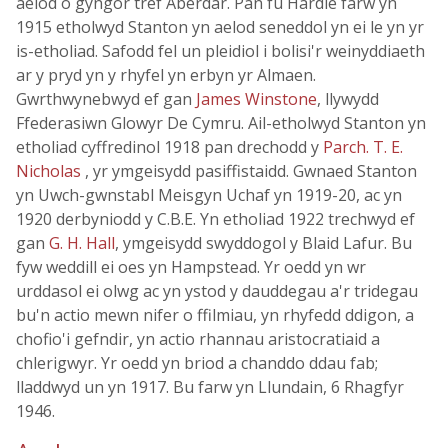
aelod o gyngor tref Aberdâr. Pan fu Hardie farw yn
1915 etholwyd Stanton yn aelod seneddol yn ei le yn yr
is-etholiad. Safodd fel un pleidiol i bolisi'r weinyddiaeth
ar y pryd yn y rhyfel yn erbyn yr Almaen.
Gwrthwynebwyd ef gan
James Winstone
, llywydd
Ffederasiwn Glowyr De Cymru. Ail-etholwyd Stanton yn
etholiad cyffredinol 1918 pan drechodd y
Parch. T. E.
Nicholas
, yr ymgeisydd pasiffistaidd. Gwnaed Stanton
yn Uwch-gwnstabl Meisgyn Uchaf yn 1919-20, ac yn
1920 derbyniodd y C.B.E. Yn etholiad 1922 trechwyd ef
gan
G. H. Hall
, ymgeisydd swyddogol y Blaid Lafur. Bu
fyw weddill ei oes yn Hampstead. Yr oedd yn wr
urddasol ei olwg ac yn ystod y dauddegau a'r tridegau
bu'n actio mewn nifer o ffilmiau, yn rhyfedd ddigon, a
chofio'i gefndir, yn actio rhannau aristocratiaid a
chlerigwyr. Yr oedd yn briod a chanddo ddau fab;
lladdwyd un yn 1917. Bu farw yn Llundain, 6 Rhagfyr
1946.