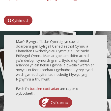
Cyfeirnodi
Mae'r Bywgraffiadur Cymreig yn cael ei
ddarparu gan Lyfrgell Genedlaethol Cymru a
Chanolfan Uwchefrydiau Cymreig a Cheltaidd
Prifysgol Cymru. Mae ar gael am ddim ac nid
yw'n derbyn cymorth grant. Byddai cyfraniad
ariannol yn ein helpu i gynnal a gwella'r wefan er
mwyn i ni fedru parhau i gydnabod Cymry sydd
wedi gwneud cyfraniad nodedig i fywyd yng
Nghymru a thu hwnt.
Ewch i'n
tudalen codi arian
am ragor o
wybodaeth.
Cyfrannu