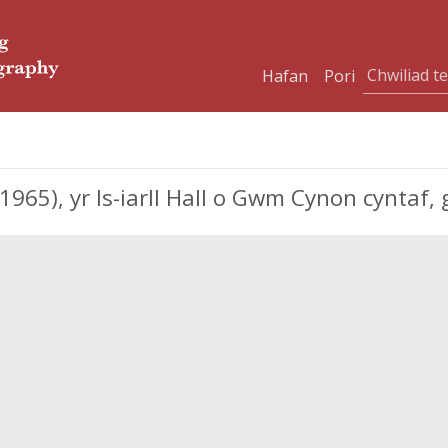
Hafan
Pori
65), yr Is-iarll Hall o Gwm Cynon cyntaf,