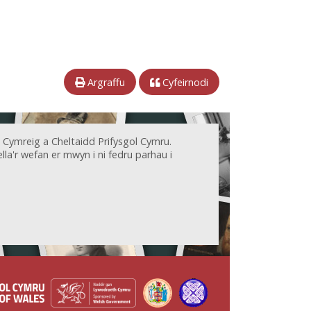
Argraffu
Cyfeirnodi
 Cymreig a Cheltaidd Prifysgol Cymru.
la'r wefan er mwyn i ni fedru parhau i