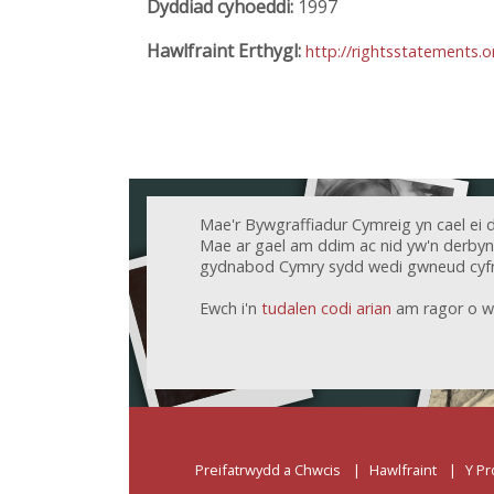
Dyddiad cyhoeddi:
1997
Hawlfraint Erthygl:
http://rightsstatements.
Mae'r Bywgraffiadur Cymreig yn cael ei 
Mae ar gael am ddim ac nid yw'n derbyn c
gydnabod Cymry sydd wedi gwneud cyfr
Ewch i'n
tudalen codi arian
am ragor o w
Preifatrwydd a Chwcis
Hawlfraint
Y Pr