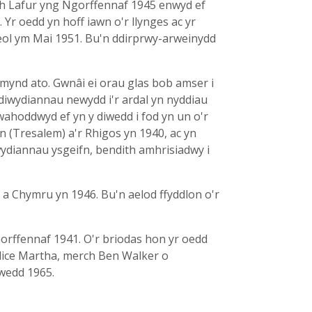
th Lafur yng Ngorffennaf 1945 enwyd ef
Yr oedd yn hoff iawn o'r llynges ac yr
eol ym Mai 1951. Bu'n ddirprwy-arweinydd
mynd ato. Gwnâi ei orau glas bob amser i
 diwydiannau newydd i'r ardal yn nyddiau
wahoddwyd ef yn y diwedd i fod yn un o'r
 (Tresalem) a'r Rhigos yn 1940, ac yn
ydiannau ysgeifn, bendith amhrisiadwy i
a Chymru yn 1946. Bu'n aelod ffyddlon o'r
Gorffennaf 1941. O'r briodas hon yr oedd
ag Alice Martha, merch Ben Walker o
hwedd 1965.