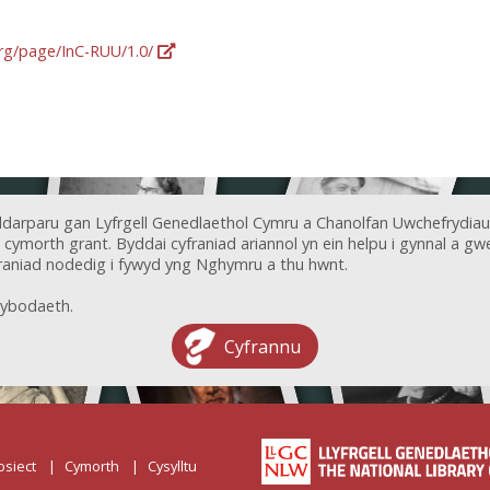
org/page/InC-RUU/1.0/
ddarparu gan Lyfrgell Genedlaethol Cymru a Chanolfan Uwchefrydiau
ymorth grant. Byddai cyfraniad ariannol yn ein helpu i gynnal a gwel
aniad nodedig i fywyd yng Nghymru a thu hwnt.
ybodaeth.
Cyfrannu
osiect
Cymorth
Cysylltu