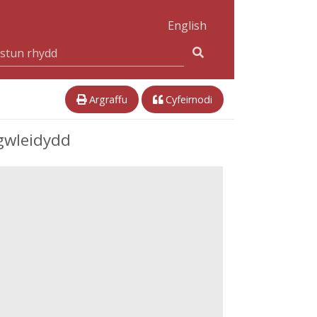
English
Argraffu
Cyfeirnodi
 gwleidydd