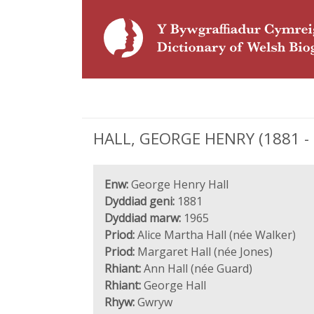
HALL, GEORGE HENRY (1881 - 19
Enw:
George Henry Hall
Dyddiad geni:
1881
Dyddiad marw:
1965
Priod:
Alice Martha Hall (née Walker)
Priod:
Margaret Hall (née Jones)
Rhiant:
Ann Hall (née Guard)
Rhiant:
George Hall
Rhyw:
Gwryw