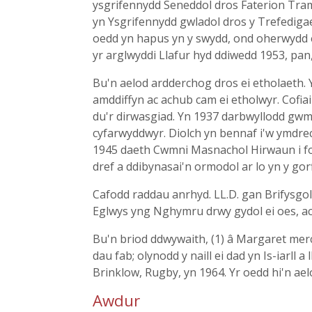
ysgrifennydd Seneddol dros Faterion Tram
yn Ysgrifennydd gwladol dros y Trefedigae
oedd yn hapus yn y swydd, ond oherwydd e
yr arglwyddi Llafur hyd ddiwedd 1953, pan, 
Bu'n aelod ardderchog dros ei etholaeth.
amddiffyn ac achub cam ei etholwyr. Cofia
du'r dirwasgiad. Yn 1937 darbwyllodd gwmn
cyfarwyddwyr. Diolch yn bennaf i'w ymdre
1945 daeth Cwmni Masnachol Hirwaun i fod
dref a ddibynasai'n ormodol ar lo yn y gor
Cafodd raddau anrhyd. LL.D. gan Brifysgo
Eglwys yng Nghymru drwy gydol ei oes, ac
Bu'n briod ddwywaith, (1) â Margaret merc
dau fab; olynodd y naill ei dad yn Is-iarll a
Brinklow, Rugby, yn 1964. Yr oedd hi'n ael
Awdur