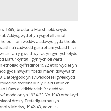
w 1889) brodor o Marshfield, swydd
af. Addysgwyd ef yn ysgol elfennol
n helpu'i fam weddw a adawyd gyda theulu
aith, a'i cadwodd gartref am ysbaid hir, i
swr ar ran y gweithwyr ac yn gynrychiolydd
d Llafur cyntaf i gynrychioli ward
n etholiad cyffredinol 1922 etholwyd ef yn
sedd gyda mwyafrifoedd mawr (ddwywaith
29. Datblygodd yn sylweddol fel gwleidydd
colledion trychinebus y Blaid Lafur yn
lan i faes ei ddiddordeb. Yr oedd yn
prawf moddion yn 1934-35. Yn 1940 etholwyd
wladol dros y Trefedigaethau yn
nol y Morlys, 1942-43, ac yn Is-