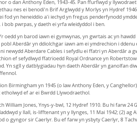
or o dan Anthony Eden, 1943-45. Pan ffurfiwyd y llywodrae
thau nes ei benodi'n Brif Arglwydd y Morlys yn Hydref 1946. 
i fod yn heneiddio a'i iechyd yn fregus penderfynodd ymdd
i bob pwrpas, y daeth ei yrfa wleidyddol i ben.
 Yr oedd yn barod iawn ei gymwynas, yn gwrtais ac yn hawdd 
i pobl Aberdâr yn ddiolchgar iawn am ei ymdrechion i ddenu
i newydd Aberdare Cables i sefydlu ei ffatri yn Aberdâr a g
chion ef sefydlwyd ffatrïoedd Royal Ordnance yn Robertstown
. Yn sgîl y datblygiadau hyn daeth Aberdâr yn ganolfan diw
ffennol.
lion Birmingham yn 1945 (o law Anthony Eden, y Canghellor) 
 etholwyd ef ar ei Bwrdd Llywodraethol.
h William Jones, Ynys-y-bwl, 12 Hydref 1910. Bu hi farw 24 
 lladdwyd y llall, is-lifftenant yn y llynges, 11 Mai 1942; (2) 
od o gyngor sir Caerlyr. Bu ef farw yn ysbyty Caerlyr, 8 Tac