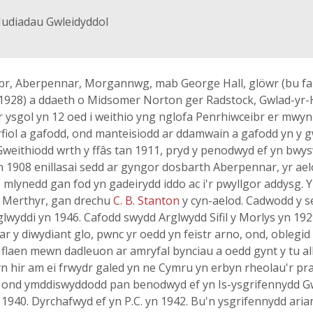
udiadau Gwleidyddol
r, Aberpennar, Morgannwg, mab George Hall, glöwr (bu far
 1928) a ddaeth o Midsomer Norton ger Radstock, Gwlad-yr-H
'r ysgol yn 12 oed i weithio yng nglofa Penrhiwceibr er mwy
rfiol a gafodd, ond manteisiodd ar ddamwain a gafodd yn y gw
. Gweithiodd wrth y ffâs tan 1911, pryd y penodwyd ef yn bwy
Yn 1908 enillasai sedd ar gyngor dosbarth Aberpennar, yr aelo
 mlynedd gan fod yn gadeirydd iddo ac i'r pwyllgor addysg. Y
fi Merthyr, gan drechu
C. B. Stanton
y cyn-aelod. Cadwodd y 
glwyddi yn 1946. Cafodd swydd Arglwydd Sifil y Morlys yn 19
 y diwydiant glo, pwnc yr oedd yn feistr arno, ond, oblegid 
nc flaen mewn dadleuon ar amryfal bynciau a oedd gynt y tu al
ir yn hir am ei frwydr galed yn ne Cymru yn erbyn rheolau'r 
g, ond ymddiswyddodd pan benodwyd ef yn Is-ysgrifennydd G
940. Dyrchafwyd ef yn P.C. yn 1942. Bu'n ysgrifennydd arian