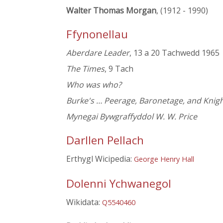
Walter Thomas Morgan
, (1912 - 1990)
Ffynonellau
Aberdare Leader
, 13 a 20 Tachwedd 1965
The Times
, 9 Tach
Who was who?
Burke's … Peerage, Baronetage, and Knig
Mynegai Bywgraffyddol W. W. Price
Darllen Pellach
Erthygl Wicipedia:
George Henry Hall
Dolenni Ychwanegol
Wikidata:
Q5540460