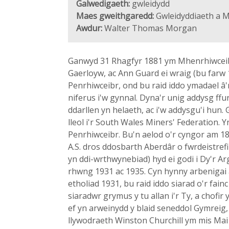
Galwedigaeth:
gwleidydd
Maes gweithgaredd:
Gwleidyddiaeth a M
Awdur:
Walter Thomas Morgan
Ganwyd 31 Rhagfyr 1881 ym Mhenrhiwceib
Gaerloyw, ac Ann Guard ei wraig (bu farw
Penrhiwceibr, ond bu raid iddo ymadael â
niferus i'w gynnal. Dyna'r unig addysg ffu
ddarllen yn helaeth, ac i'w addysgu'i hun
lleol i'r South Wales Miners' Federation. 
Penrhiwceibr. Bu'n aelod o'r cyngor am 18
A.S. dros ddosbarth Aberdâr o fwrdeistre
yn ddi-wrthwynebiad) hyd ei godi i Dy'r Ar
rhwng 1931 ac 1935. Cyn hynny arbenigai ar
etholiad 1931, bu raid iddo siarad o'r fai
siaradwr grymus y tu allan i'r Ty, a chof
ef yn arweinydd y blaid seneddol Gymrei
llywodraeth Winston Churchill ym mis Mai 1