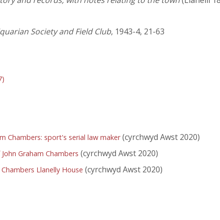
story and records, with notes relating to the town
(Llanelli 1
quarian Society and Field Club
, 1943-4, 21-63
7)
(cyrchwyd Awst 2020)
am Chambers: sport's serial law maker
(cyrchwyd Awst 2020)
f John Graham Chambers
(cyrchwyd Awst 2020)
 Chambers Llanelly House