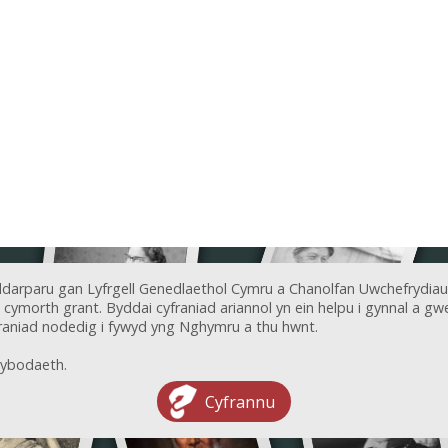
ddarparu gan Lyfrgell Genedlaethol Cymru a Chanolfan Uwchefrydiau
ymorth grant. Byddai cyfraniad ariannol yn ein helpu i gynnal a gwel
aniad nodedig i fywyd yng Nghymru a thu hwnt.
ybodaeth.
Cyfrannu