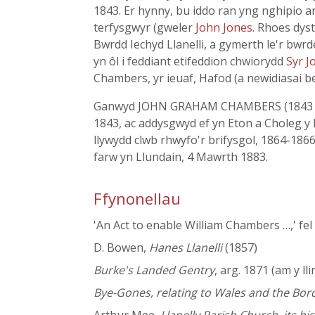
1843. Er hynny, bu iddo ran yng nghipio 
terfysgwyr (gweler
John Jones
. Rhoes dys
Bwrdd Iechyd Llanelli, a gymerth le'r bwrd
yn ôl i feddiant etifeddion chwiorydd
Syr J
Chambers, yr ieuaf, Hafod (a newidiasai 
Ganwyd JOHN GRAHAM CHAMBERS (1843 - 18
1843, ac addysgwyd ef yn Eton a Choleg y D
llywydd clwb rhwyfo'r brifysgol, 1864-1866
farw yn Llundain, 4 Mawrth 1883.
Ffynonellau
'An Act to enable William Chambers …,' fe
D. Bowen,
Hanes Llanelli
(1857)
Burke's Landed Gentry
, arg. 1871 (am y ll
Bye-Gones, relating to Wales and the Bor