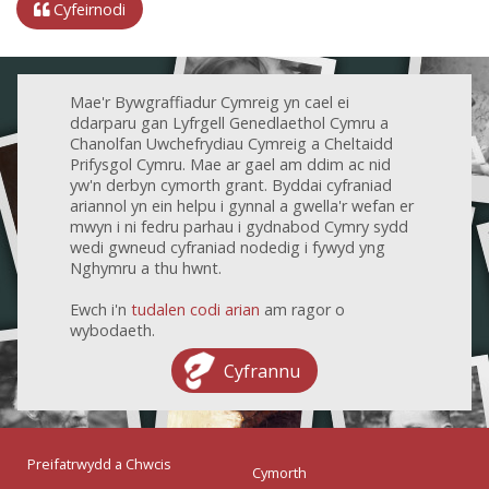
Cyfeirnodi
Mae'r Bywgraffiadur Cymreig yn cael ei
ddarparu gan Lyfrgell Genedlaethol Cymru a
Chanolfan Uwchefrydiau Cymreig a Cheltaidd
Prifysgol Cymru. Mae ar gael am ddim ac nid
yw'n derbyn cymorth grant. Byddai cyfraniad
ariannol yn ein helpu i gynnal a gwella'r wefan er
mwyn i ni fedru parhau i gydnabod Cymry sydd
wedi gwneud cyfraniad nodedig i fywyd yng
Nghymru a thu hwnt.
Ewch i'n
tudalen codi arian
am ragor o
wybodaeth.
Cyfrannu
Preifatrwydd a Chwcis
Cymorth