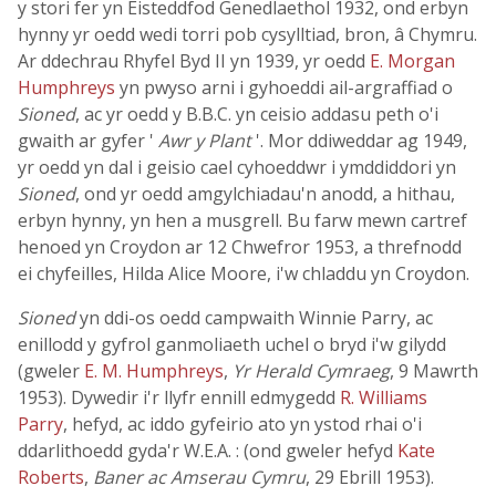
y stori fer yn Eisteddfod Genedlaethol 1932, ond erbyn
hynny yr oedd wedi torri pob cysylltiad, bron, â Chymru.
Ar ddechrau Rhyfel Byd II yn 1939, yr oedd
E. Morgan
Humphreys
yn pwyso arni i gyhoeddi ail-argraffiad o
Sioned
, ac yr oedd y B.B.C. yn ceisio addasu peth o'i
gwaith ar gyfer '
Awr y Plant
'. Mor ddiweddar ag 1949,
yr oedd yn dal i geisio cael cyhoeddwr i ymddiddori yn
Sioned
, ond yr oedd amgylchiadau'n anodd, a hithau,
erbyn hynny, yn hen a musgrell. Bu farw mewn cartref
henoed yn Croydon ar 12 Chwefror 1953, a threfnodd
ei chyfeilles, Hilda Alice Moore, i'w chladdu yn Croydon.
Sioned
yn ddi-os oedd campwaith Winnie Parry, ac
enillodd y gyfrol ganmoliaeth uchel o bryd i'w gilydd
(gweler
E. M. Humphreys
,
Yr Herald Cymraeg
, 9 Mawrth
1953). Dywedir i'r llyfr ennill edmygedd
R. Williams
Parry
, hefyd, ac iddo gyfeirio ato yn ystod rhai o'i
ddarlithoedd gyda'r W.E.A. : (ond gweler hefyd
Kate
Roberts
,
Baner ac Amserau Cymru
, 29 Ebrill 1953).