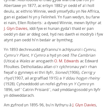
Abertawe yn 1877, ac erbyn 1882 yr oedd ef a'i holl
deulu, ac eithrio Winnie, wedi ymsefydlu yn Ne Affrica,
gan ei gadael hi yn y Felinheli. Yn fuan wedyn, bu farw
ei nain, Ellen Roberts : a dywed Winnie, mewn llythyr at
J. Glyn Davies
, iddi fyw ei hunan gyda'i thaid er pan
oedd yn dair ar ddeg oed, hyd nes daeth ei modryb i fyw
atynt pan oedd hi'n bedair ar bymtheg.
Yn 1893 dechreuodd gyfrannu'n achlysurol i
Cymru
,
Cymru'r Plant
,
Y Cymro
a hyd yn oed
The Cambrian
(Utica) a
Wales
ar anogaeth
O. M. Edwards
ac Edward
Ffoulkes. Detholiadau allan o'r cylchronau yw'r rhan
fwyaf o gynnwys ei thri llyfr,
Sioned
(1906),
Cerrig y
rhyd
(1907, ail argraffiad 1915) a
Y ddau hogyn rheiny
(1928). Cyhoeddodd un nofel-gyfres yn
Y Cymro
yn
1896, sef ' Catrin Prisiard ', nad ymddangosodd yn llyfr
yn ddiweddarach.
Am gyfnod yn 1895-96, bu'n llythyru â
J. Glyn Davies
,