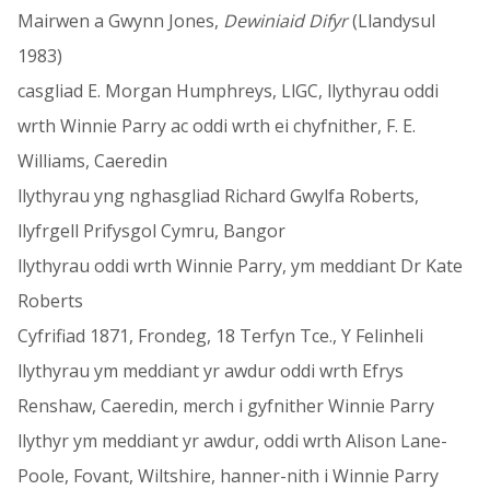
Mairwen a Gwynn Jones,
Dewiniaid Difyr
(Llandysul
1983)
casgliad E. Morgan Humphreys, LlGC, llythyrau oddi
wrth Winnie Parry ac oddi wrth ei chyfnither, F. E.
Williams, Caeredin
llythyrau yng nghasgliad Richard Gwylfa Roberts,
llyfrgell Prifysgol Cymru, Bangor
llythyrau oddi wrth Winnie Parry, ym meddiant Dr Kate
Roberts
Cyfrifiad 1871, Frondeg, 18 Terfyn Tce., Y Felinheli
llythyrau ym meddiant yr awdur oddi wrth Efrys
Renshaw, Caeredin, merch i gyfnither Winnie Parry
llythyr ym meddiant yr awdur, oddi wrth Alison Lane-
Poole, Fovant, Wiltshire, hanner-nith i Winnie Parry