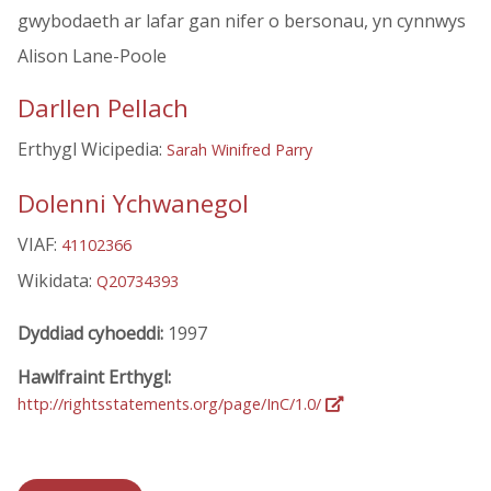
gwybodaeth ar lafar gan nifer o bersonau, yn cynnwys
Alison Lane-Poole
Darllen Pellach
Erthygl Wicipedia:
Sarah Winifred Parry
Dolenni Ychwanegol
VIAF:
41102366
Wikidata:
Q20734393
Dyddiad cyhoeddi:
1997
Hawlfraint Erthygl:
http://rightsstatements.org/page/InC/1.0/