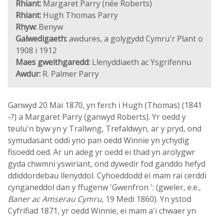
Rhiant:
Margaret Parry (née Roberts)
Rhiant:
Hugh Thomas Parry
Rhyw:
Benyw
Galwedigaeth:
awdures, a golygydd Cymru'r Plant o
1908 i 1912
Maes gweithgaredd:
Llenyddiaeth ac Ysgrifennu
Awdur:
R. Palmer Parry
Ganwyd 20 Mai 1870, yn ferch i Hugh (Thomas) (1841
-?) a Margaret Parry (ganwyd Roberts). Yr oedd y
teulu'n byw yn y Trallwng, Trefaldwyn, ar y pryd, ond
symudasant oddi yno pan oedd Winnie yn ychydig
fisoedd oed. Ar un adeg yr oedd ei thad yn arolygwr
gyda chwmni yswiriant, ond dywedir fod ganddo hefyd
ddiddordebau llenyddol. Cyhoeddodd ei mam rai cerddi
cynganeddol dan y ffugenw 'Gwenfron ': (gweler, e.e.,
Baner ac Amserau Cymru
, 19 Medi 1860). Yn ystod
Cyfrifiad 1871, yr oedd Winnie, ei mam a'i chwaer yn