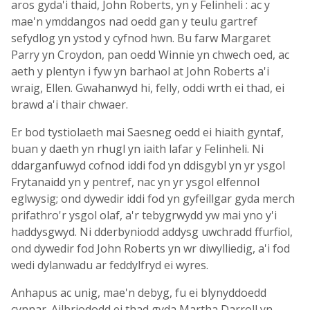
aros gyda'i thaid, John Roberts, yn y Felinheli : ac y
mae'n ymddangos nad oedd gan y teulu gartref
sefydlog yn ystod y cyfnod hwn. Bu farw Margaret
Parry yn Croydon, pan oedd Winnie yn chwech oed, ac
aeth y plentyn i fyw yn barhaol at John Roberts a'i
wraig, Ellen. Gwahanwyd hi, felly, oddi wrth ei thad, ei
brawd a'i thair chwaer.
Er bod tystiolaeth mai Saesneg oedd ei hiaith gyntaf,
buan y daeth yn rhugl yn iaith lafar y Felinheli. Ni
ddarganfuwyd cofnod iddi fod yn ddisgybl yn yr ysgol
Frytanaidd yn y pentref, nac yn yr ysgol elfennol
eglwysig; ond dywedir iddi fod yn gyfeillgar gyda merch
prifathro'r ysgol olaf, a'r tebygrwydd yw mai yno y'i
haddysgwyd. Ni dderbyniodd addysg uwchradd ffurfiol,
ond dywedir fod John Roberts yn wr diwylliedig, a'i fod
wedi dylanwadu ar feddylfryd ei wyres.
Anhapus ac unig, mae'n debyg, fu ei blynyddoedd
cynnar. Ailbriododd ei thad gyda Martha Darroll yn