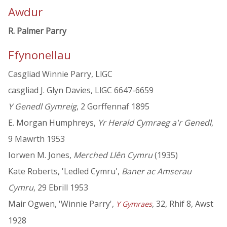
Awdur
R. Palmer Parry
Ffynonellau
Casgliad Winnie Parry, LlGC
casgliad J. Glyn Davies, LlGC 6647-6659
Y Genedl Gymreig
, 2 Gorffennaf 1895
E. Morgan Humphreys,
Yr Herald Cymraeg a'r Genedl
,
9 Mawrth 1953
Iorwen M. Jones,
Merched Llên Cymru
(1935)
Kate Roberts, 'Ledled Cymru',
Baner ac Amserau
Cymru
, 29 Ebrill 1953
Mair Ogwen, 'Winnie Parry',
, 32, Rhif 8, Awst
Y Gymraes
1928