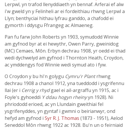
Lerpwl, yn trafod llenyddiaeth yn bennaf. Arferai ef alw
i'w gweld yn y Felinheli ar ei fordeithiau rhwng Lerpwl a
Llyn; benthyciai hithau lyfrau ganddo, a chafodd ei
gymorth i ddysgu Ffrangeg ac Almaeneg.
Pan fu farw John Roberts yn 1903, symudodd Winnie
am gyfnod byr at ei hewythr, Owen Parry, gweinidog
(MC) Cemaes, Môn. Erbyn dechrau 1908, yr oedd ei thad
wedi dychwelyd am gyfnod i Thornton Heath, Croydon,
ac ymddengys fod Winnie wedi symud ato i fyw.
O Croydon y bu hi'n golygu
Cymru'r Plant
rhwng
dechrau 1908 a chanol 1912, yna tueddodd i ysgrifennu
llai (er i
Cerrig y rhyd
gael ei ail-argraffu yn 1915, ac i
Foyle's gyhoeddi
Y ddau hogyn rheiny
yn 1928). Ni
phriododd erioed, ac yn Llundain gweithiai fel
ysgrifenyddes, yn gyntaf i gwmni o beirianwyr, ond
hefyd am gyfnod i
Syr R. J. Thomas
(1873 - 1951), Aelod
Seneddol Môn rhwng 1922 ac 1928. Bu'n un o feirniaid