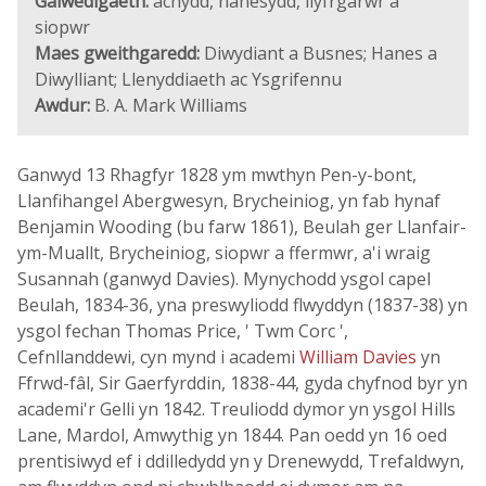
Galwedigaeth:
achydd, hanesydd, llyfrgarwr a
siopwr
Maes gweithgaredd:
Diwydiant a Busnes; Hanes a
Diwylliant; Llenyddiaeth ac Ysgrifennu
Awdur:
B. A. Mark Williams
Ganwyd 13 Rhagfyr 1828 ym mwthyn Pen-y-bont,
Llanfihangel Abergwesyn, Brycheiniog, yn fab hynaf
Benjamin Wooding (bu farw 1861), Beulah ger Llanfair-
ym-Muallt, Brycheiniog, siopwr a ffermwr, a'i wraig
Susannah (ganwyd Davies). Mynychodd ysgol capel
Beulah, 1834-36, yna preswyliodd flwyddyn (1837-38) yn
ysgol fechan Thomas Price, ' Twm Corc ',
Cefnllanddewi, cyn mynd i academi
William Davies
yn
Ffrwd-fâl, Sir Gaerfyrddin, 1838-44, gyda chyfnod byr yn
academi'r Gelli yn 1842. Treuliodd dymor yn ysgol Hills
Lane, Mardol, Amwythig yn 1844. Pan oedd yn 16 oed
prentisiwyd ef i ddilledydd yn y Drenewydd, Trefaldwyn,