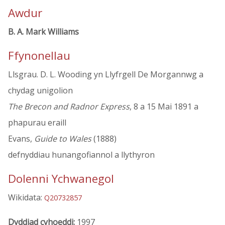
Awdur
B. A. Mark Williams
Ffynonellau
Llsgrau. D. L. Wooding yn Llyfrgell De Morgannwg a
chydag unigolion
The Brecon and Radnor Express
, 8 a 15 Mai 1891 a
phapurau eraill
Evans,
Guide to Wales
(1888)
defnyddiau hunangofiannol a llythyron
Dolenni Ychwanegol
Wikidata:
Q20732857
Dyddiad cyhoeddi:
1997