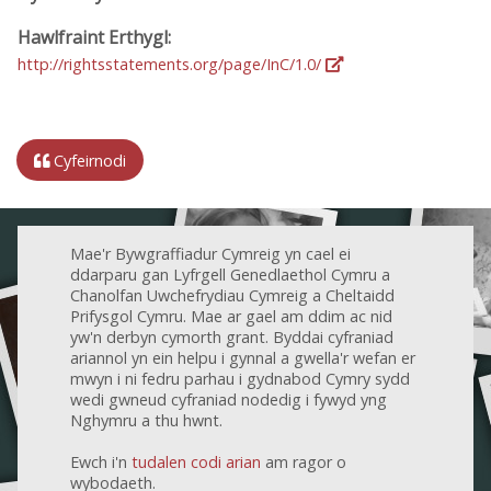
Hawlfraint Erthygl:
http://rightsstatements.org/page/InC/1.0/
Cyfeirnodi
Mae'r Bywgraffiadur Cymreig yn cael ei
ddarparu gan Lyfrgell Genedlaethol Cymru a
Chanolfan Uwchefrydiau Cymreig a Cheltaidd
Prifysgol Cymru. Mae ar gael am ddim ac nid
yw'n derbyn cymorth grant. Byddai cyfraniad
ariannol yn ein helpu i gynnal a gwella'r wefan er
mwyn i ni fedru parhau i gydnabod Cymry sydd
wedi gwneud cyfraniad nodedig i fywyd yng
Nghymru a thu hwnt.
Ewch i'n
tudalen codi arian
am ragor o
wybodaeth.