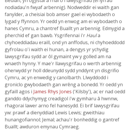
Beulah, yn ogystal â rhai o'i lawysgrifau (ei lyfrau
nodiadau'n fwyaf arbennig). Nodweddir ei waith gan
fanylder, a cheisiai bob amser gael ei wybodaeth o
lygad y ffynnon. Yr oedd yn enwog am ei wybodaeth o
hanes Cymru, a chantref Buallt yn arbennig. Edmygid a
pherchid ef gan bawb. Ysgrifennai i'r
Haul
a
chyhoeddiadau eraill, ond yn anffodus, ni chyhoeddodd
gyfrolau o'i waith ei hunan, a dengys yr ychydig
lawysgrifau sydd ar ôl gymaint yw y golled am na
wnaeth hynny. Y mae'r llawysgrifau o werth arbennig
oherwydd yr holl ddeunydd sydd ynddynt yn disgrifio
Cymru, ac yn enwedig y canolbarth. Llwyddodd i
groniclo gwybodaeth gan wrêng a bonedd. Yr oedd yn
gyfaill agos i
James Rhys Jones
('Kilsby'), ac er nad oedd
ganddo ddychymyg creadigol i'w gymharu â hwnnw,
rhagorai lawer arno fel hanesydd. Ei brif lawysgrifau
yw: prawf a dienyddiad Lewis Lewis; gweithiau
hunangofiannol; Jemal; achau'r bonheddig o gantref
Buallt; awduron emynau Cymraeg.