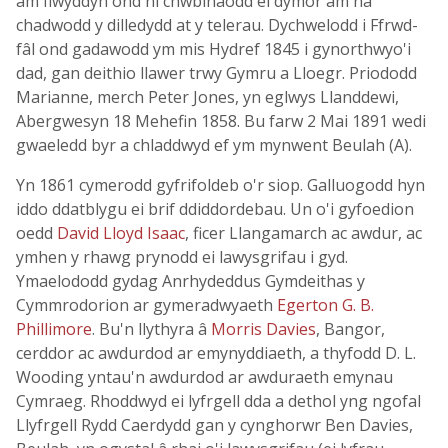
am flwyddyn ond ni chwblhaodd ei dymor am na
chadwodd y dilledydd at y telerau. Dychwelodd i Ffrwd-
fâl ond gadawodd ym mis Hydref 1845 i gynorthwyo'i
dad, gan deithio llawer trwy Gymru a Lloegr. Priododd
Marianne, merch Peter Jones, yn eglwys Llanddewi,
Abergwesyn 18 Mehefin 1858. Bu farw 2 Mai 1891 wedi
gwaeledd byr a chladdwyd ef ym mynwent Beulah (A).
Yn 1861 cymerodd gyfrifoldeb o'r siop. Galluogodd hyn
iddo ddatblygu ei brif ddiddordebau. Un o'i gyfoedion
oedd
David Lloyd Isaac
, ficer Llangamarch ac awdur, ac
ymhen y rhawg prynodd ei lawysgrifau i gyd.
Ymaelododd gydag Anrhydeddus Gymdeithas y
Cymmrodorion ar gymeradwyaeth
Egerton G. B.
Phillimore
. Bu'n llythyra â
Morris Davies
, Bangor,
cerddor ac awdurdod ar emynyddiaeth, a thyfodd D. L.
Wooding yntau'n awdurdod ar awduraeth emynau
Cymraeg. Rhoddwyd ei lyfrgell dda a dethol yng ngofal
Llyfrgell Rydd Caerdydd gan y cynghorwr Ben Davies,