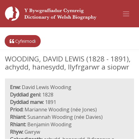
Cyfeirnodi
WOODING, DAVID LEWIS (1828 - 1891),
achydd, hanesydd, llyfrgarwr a siopwr
Enw:
David Lewis Wooding
Dyddiad geni:
1828
Dyddiad marw:
1891
Priod:
Marianne Wooding (née Jones)
Rhiant:
Susannah Wooding (née Davies)
Rhiant:
Benjamin Wooding
Rhyw:
Gwryw