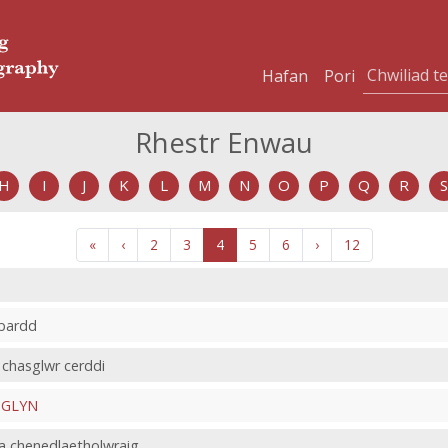
Hafan
Pori
Rhestr Enwau
H
I
J
K
L
M
N
O
P
Q
R
S
«
‹
2
3
4
5
6
›
12
 bardd
 chasglwr cerddi
 GLYN
a chenedlaetholwraig