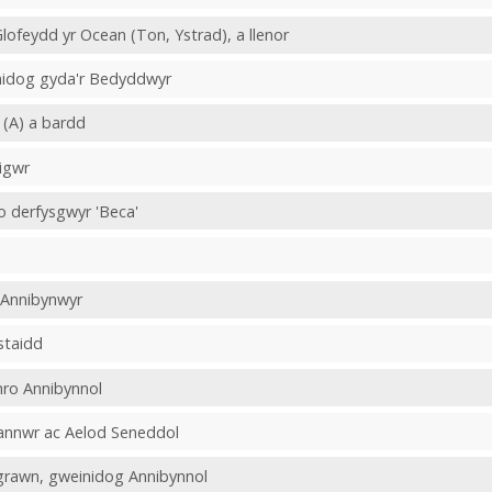
Glofeydd yr Ocean (Ton, Ystrad), a llenor
inidog gyda'r Bedyddwyr
 (A) a bardd
sigwr
 o derfysgwyr 'Beca'
 Annibynwyr
staidd
hro Annibynnol
iannwr ac Aelod Seneddol
grawn, gweinidog Annibynnol