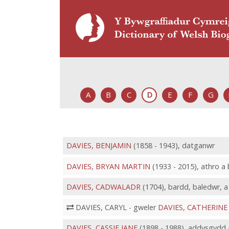
A
B
C
D
E
F
G
DAVIES, BENJAMIN
(1858 - 1943), datganwr
DAVIES, BRYAN MARTIN
(1933 - 2015), athro a
DAVIES, CADWALADR
(1704), bardd, baledwr, a
DAVIES, CARYL - gweler
DAVIES, CATHERINE
DAVIES, CASSIE JANE
(1898 - 1988), addysgydd 