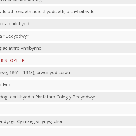
dd athroniaeth ac ieithyddiaeth, a chyfieithydd
or a darlithydd
da'r Bedyddwyr
g ac athro Annibynnol
HRISTOPHER
g; 1861 - 1943), arweinydd corau
eidydd
idog, darlithydd a Phrifathro Coleg y Bedyddwyr
yr dysgu Cymraeg yn yr ysgolion