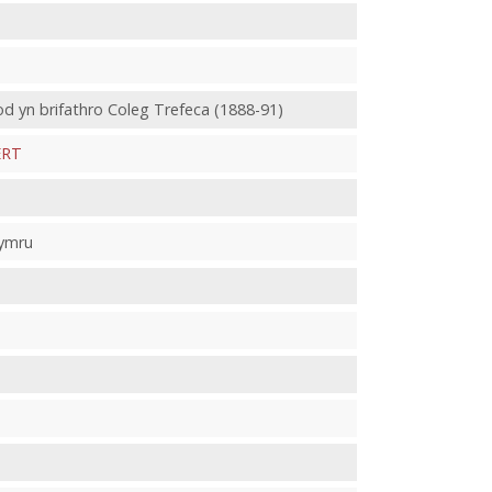
od yn brifathro Coleg Trefeca (1888-91)
ERT
hymru