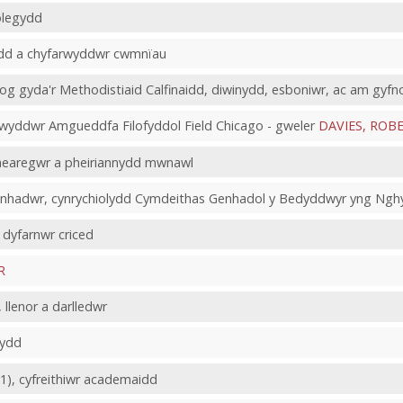
olegydd
fydd a chyfarwyddwr cwmnïau
og gyda'r Methodistiaid Calfinaidd, diwinydd, esboniwr, ac am gyfn
wyddwr Amgueddfa Filofyddol Field Chicago - gweler
DAVIES, ROB
daearegwr a pheiriannydd mwnawl
cenhadwr, cynrychiolydd Cymdeithas Genhadol y Bedyddwyr yng Ng
 dyfarnwr criced
R
 llenor a darlledwr
gydd
1), cyfreithiwr academaidd