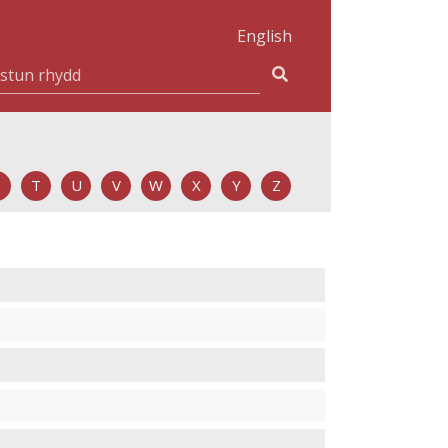
English
T
U
V
W
X
Y
Z