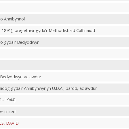
ro Annibynnol
 1891), pregethwr gyda'r Methodistiaid Calfinaidd
hro gyda'r Bedyddwyr
r Bedyddwyr, ac awdur
nidog gyda'r Annibynwyr yn U.D.A., bardd, ac awdur
 - 1944)
wr criced
ES, DAVID