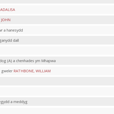
ADALISA
 JOHN
iwr a hanesydd
rganydd dall
nidog (A) a chenhades ym Mhapwa
 gweler
RATHBONE, WILLIAM
tegydd a meddyg