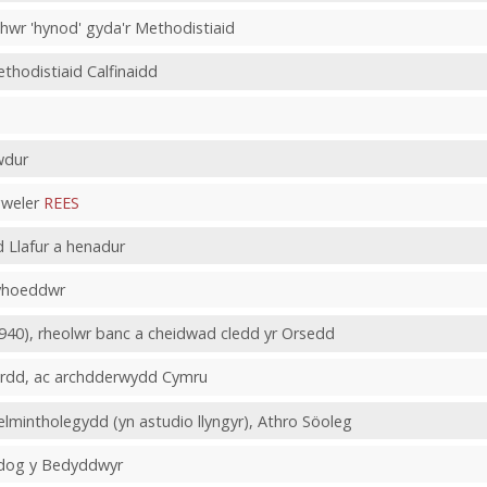
hwr 'hynod' gyda'r Methodistiaid
thodistiaid Calfinaidd
wdur
gweler
REES
 Llafur a henadur
hyhoeddwr
1940), rheolwr banc a cheidwad cledd yr Orsedd
bardd, ac archdderwydd Cymru
elmintholegydd (yn astudio llyngyr), Athro Söoleg
idog y Bedyddwyr