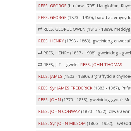
REES, GEORGE
(bu farw 1795) Llangloffan, Rhy
REES, GEORGE
(1873 - 1950), bardd ac emynyd
REES, GEORGE OWEN (1813 - 1889), meddyg 
REES, HENRY
(1798 - 1869), gweinidog enwocaf 
REES, HENRY (1837 - 1908), gweinidog - gwe
REES, J. T. - gweler
REES, JOHN THOMAS
REES, JAMES
(1803 - 1880), argraffydd a chyho
REES, Syr JAMES FREDERICK
(1883 - 1967), Prif
REES, JOHN
(1770 - 1833), gweinidog gyda'r Met
REES, JOHN CONWAY
(1870 - 1932), chwaraewr 
REES, Syr JOHN MILSOM
(1866 - 1952), llawfedd