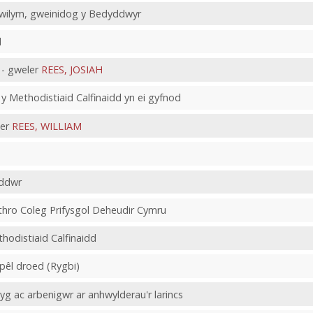
dwilym, gweinidog y Bedyddwyr
d
- gweler
REES, JOSIAH
y Methodistiaid Calfinaidd yn ei gyfnod
ler
REES, WILLIAM
eddwr
athro Coleg Prifysgol Deheudir Cymru
hodistiaid Calfinaidd
pêl droed (Rygbi)
yg ac arbenigwr ar anhwylderau'r larincs