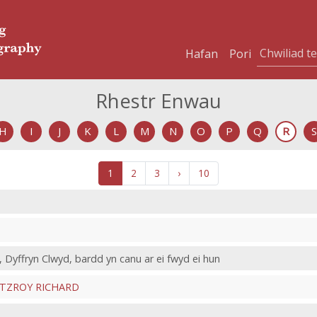
Hafan
Pori
Rhestr Enwau
H
I
J
K
L
M
N
O
P
Q
R
S
1
2
3
›
10
 Dyffryn Clwyd, bardd yn canu ar ei fwyd ei hun
ITZROY RICHARD