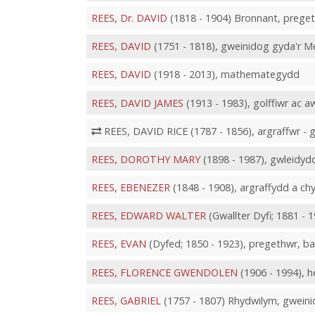
REES, Dr. DAVID
(1818 - 1904) Bronnant, preget
REES, DAVID
(1751 - 1818), gweinidog gyda'r Me
REES, DAVID
(1918 - 2013), mathemategydd
REES, DAVID JAMES
(1913 - 1983), golffiwr ac a
REES, DAVID RICE (1787 - 1856), argraffwr - 
REES, DOROTHY MARY
(1898 - 1987), gwleidydd
REES, EBENEZER
(1848 - 1908), argraffydd a c
REES, EDWARD WALTER
(Gwallter Dyfi; 1881 - 
REES, EVAN
(Dyfed; 1850 - 1923), pregethwr, 
REES, FLORENCE GWENDOLEN
(1906 - 1994), h
REES, GABRIEL
(1757 - 1807) Rhydwilym, gwein