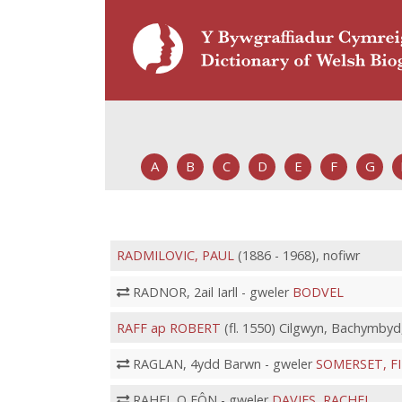
A
B
C
D
E
F
G
RADMILOVIC, PAUL
(1886 - 1968), nofiwr
RADNOR, 2ail Iarll - gweler
BODVEL
RAFF ap ROBERT
(fl. 1550) Cilgwyn, Bachymbyd,
RAGLAN, 4ydd Barwn - gweler
SOMERSET, F
RAHEL O FÔN - gweler
DAVIES, RACHEL