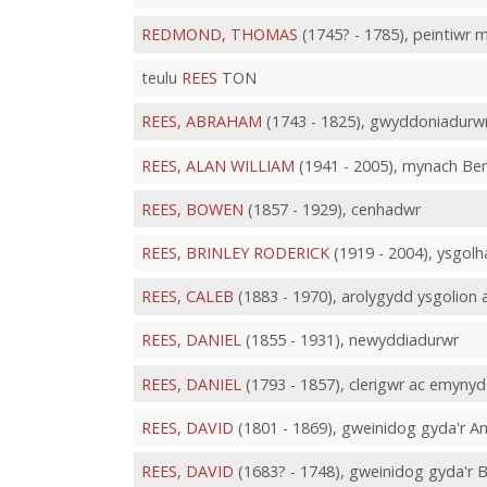
REDMOND, THOMAS
(1745? - 1785), peintiwr 
teulu
REES
TON
REES, ABRAHAM
(1743 - 1825), gwyddoniadurw
REES, ALAN WILLIAM
(1941 - 2005), mynach Ben
REES, BOWEN
(1857 - 1929), cenhadwr
REES, BRINLEY RODERICK
(1919 - 2004), ysgolha
REES, CALEB
(1883 - 1970), arolygydd ysgolion 
REES, DANIEL
(1855 - 1931), newyddiadurwr
REES, DANIEL
(1793 - 1857), clerigwr ac emyny
REES, DAVID
(1801 - 1869), gweinidog gyda'r A
REES, DAVID
(1683? - 1748), gweinidog gyda'r 