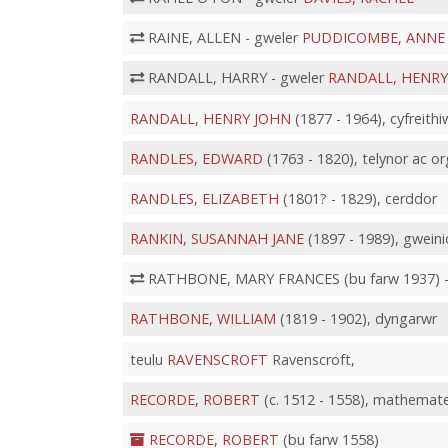
RAINE, ALLEN - gweler
PUDDICOMBE, ANNE 
RANDALL, HARRY - gweler
RANDALL, HENRY
RANDALL, HENRY JOHN
(1877 - 1964), cyfreith
RANDLES, EDWARD
(1763 - 1820), telynor ac o
RANDLES, ELIZABETH
(1801? - 1829), cerddor
RANKIN, SUSANNAH JANE
(1897 - 1989), gwei
RATHBONE, MARY FRANCES (bu farw 1937) -
RATHBONE, WILLIAM
(1819 - 1902), dyngarwr
teulu
RAVENSCROFT
Ravenscroft,
RECORDE, ROBERT
(c. 1512 - 1558), mathema
RECORDE, ROBERT
(bu farw 1558)