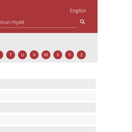
English
T
U
V
W
X
Y
Z