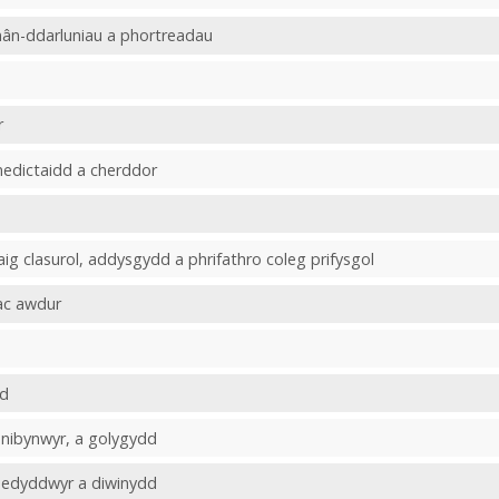
mân-ddarluniau a phortreadau
r
edictaidd a cherddor
ig clasurol, addysgydd a phrifathro coleg prifysgol
ac awdur
dd
nnibynwyr, a golygydd
Bedyddwyr a diwinydd