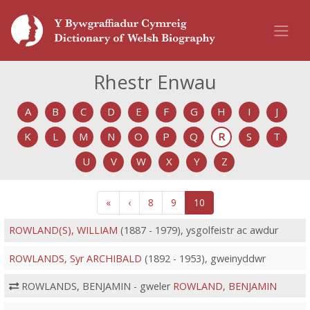
Rhestr Enwau
A
B
C
D
E
F
G
H
I
J
K
L
M
N
O
P
Q
R
S
T
U
V
W
X
Y
Z
«
‹
8
9
10
ROWLAND(S), WILLIAM
(1887 - 1979), ysgolfeistr ac awdur
ROWLANDS, Syr ARCHIBALD
(1892 - 1953), gweinyddwr
ROWLANDS, BENJAMIN - gweler
ROWLAND, BENJAMIN