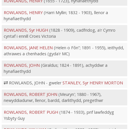
ROWLANDS, HENRY
(1655 - 1723), hynafiaethydd
ROWLANDS, HENRY
(Harri Myllin; 1832 - 1903), llenor a
hynafiaethydd
ROWLANDS, Syr HUGH
(1828 - 1909), cadfridog, a'r Cymro
cyntaf i ennill Croes Victoria
ROWLANDS, JANE HELEN
(Helen o Fôn”; 1891 - 1955), ieithydd,
athrawes a chenhades (gyda'r MC)
ROWLANDS, JOHN
(Giraldus; 1824 - 1891), achyddwr a
hynafiaethydd
ROWLANDS, JOHN - gweler
STANLEY, Syr HENRY MORTON
ROWLANDS, ROBERT JOHN
(Meuryn'; 1880 - 1967),
newyddiadurwr, llenor, bardd, darlithydd, pregethwr
ROWLANDS, ROBERT PUGH
(1874 - 1933), prif lawfeddyg
Ysbyty Guy