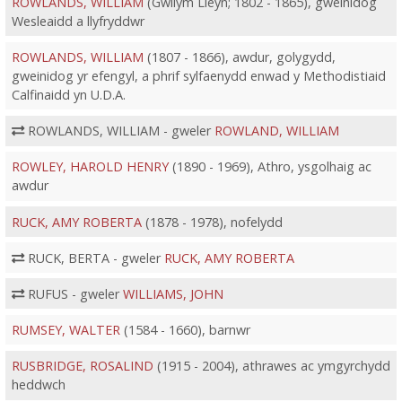
ROWLANDS, WILLIAM
(Gwilym Lleyn; 1802 - 1865), gweinidog
Wesleaidd a llyfryddwr
ROWLANDS, WILLIAM
(1807 - 1866), awdur, golygydd,
gweinidog yr efengyl, a phrif sylfaenydd enwad y Methodistiaid
Calfinaidd yn U.D.A.
ROWLANDS, WILLIAM - gweler
ROWLAND, WILLIAM
ROWLEY, HAROLD HENRY
(1890 - 1969), Athro, ysgolhaig ac
awdur
RUCK, AMY ROBERTA
(1878 - 1978), nofelydd
RUCK, BERTA - gweler
RUCK, AMY ROBERTA
RUFUS - gweler
WILLIAMS, JOHN
RUMSEY, WALTER
(1584 - 1660), barnwr
RUSBRIDGE, ROSALIND
(1915 - 2004), athrawes ac ymgyrchydd
heddwch