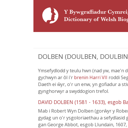
DOLBEN (DOULBEN, DOULBIN, 
Ymsefydlodd y teulu hwn (nad yw, mae'n de
gychwyn ar ôl i'r
brenin Harri VII
roddi Se
Daeth ei ŵyr, o'r un enw, yn gofiadur a sti
gynghorwyr a swyddogion trefol.
DAVID DOLBEN (1581 - 1633), esgob B
Mab i Robert Wyn Dolben (gorŵyr y Robert 
gydag un o'r ysgoloriaethau a sefydlasid
gan George Abbot, esgob Llundain, 1607, b