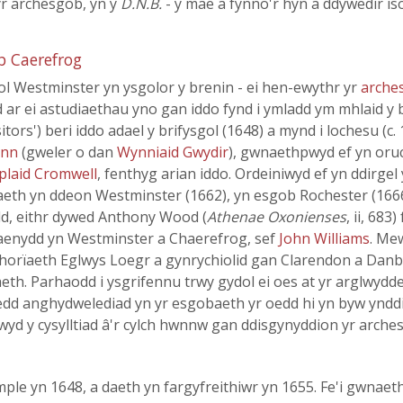
yr archesgob, yn y
D.N.B.
- y mae a fynno'r hyn a ddywedir is
b Caerefrog
ol Westminster yn ysgolor y brenin - ei hen-ewythr yr
arche
 ar ei astudiaethau yno gan iddo fynd i ymladd ym mhlaid y b
ors') beri iddo adael y brifysgol (1648) a mynd i lochesu (c.
ynn
(gweler o dan
Wynniaid Gwydir
), gwnaethpwyd ef yn oruc
plaid Cromwell
, fenthyg arian iddo. Ordeiniwyd ef yn ddirge
daeth yn ddeon Westminster (1662), yn esgob Rochester (1666
dd, eithr dywed Anthony Wood (
Athenae Oxonienses
, ii, 68
flaenydd yn Westminster a Chaerefrog, sef
John Williams
. Mew
orïaeth Eglwys Loegr a gynrychiolid gan Clarendon a Danby
iaeth. Parhaodd i ysgrifennu trwy gydol ei oes at yr arglwyd
oedd anghydwelediad yn yr esgobaeth yr oedd hi yn byw yndd
dwyd y cysylltiad â'r cylch hwnnw gan ddisgynyddion yr arche
mple yn 1648, a daeth yn fargyfreithiwr yn 1655. Fe'i gwna