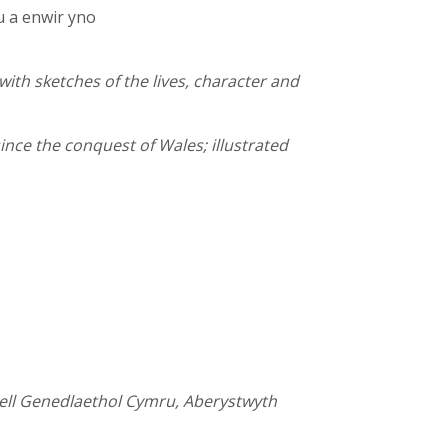
au a enwir yno
ith sketches of the lives, character and
nce the conquest of Wales; illustrated
ell Genedlaethol Cymru, Aberystwyth