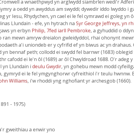
n Cromwell a wnaethpwyd yn arglwydd siambrlen wedi'r Adferi
ymry a oedd yn awyddus am swyddi; dywedir iddo lwyddo i gae
leg yr Iesu, Rhydychen, yn cael ei le fel cymrawd ei goleg y
inas Llundain - efe, yn hytrach na
Syr George Jeffreys, yn rh
ngaws yn erbyn
Philip, 7fed iarll Pembroke
, a gyhuddid o ddyn
do ran mewn amryw dreialon gwleidyddol, rhai ohonynt mewn cysy
daeth a'i uniondeb er y cyfrifid ef yn biwus ac yn drahaus. 
d yn bennaf peth; collodd ei swydd fel barnwr (1683) oblegid
eithr cafodd ei le'n ôl (1689) ar ôl Chwyldroad 1688. O'r adeg
l yn Llundain i
deulu Gwydir
, yn gohebu mewn modd cyfeillg
b, gymryd ei le fel ymgynghorwr cyfreithiol i'r teulu hwnnw.
ohn Williams
, i'w rhoddi yng nghofiant yr archesgob (1660).
(1891 - 1975)
 a'r gweithiau a enwir yno