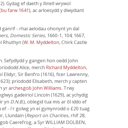
132). Gydag ef daeth y llinell wrywol
(bu farw 1641)
, ac arloesydd y diwydiant
 ganrif - rhai aelodau ohonynt yn dal
pers, Domestic Series
, 1660-1, 104; 1667,
ol Rhuthyn (
W. M. Myddelton
, Chirk Castle
yn. Sefydlydd y gangen hon oedd John
briododd Alice, merch
Richard Myddelton,
Elidyr, Sir Benfro (1616), ficer Lawrenny,
(1623); priododd Elisabeth, merch y capten
th yr
archesgob John Williams
. Trwy
lwys gadeiriol Lincoln (1629), ac ychydig
ir yn
D.N.B.
), oblegid tua mis ar ôl iddo ef
 ef - i'r golwg yn ei gymynrodd o £20 tuag
r, Llundain (
Report on Charities
, rhif 28,
hesgob Caerefrog, a Syr WILLIAM DOLBEN,