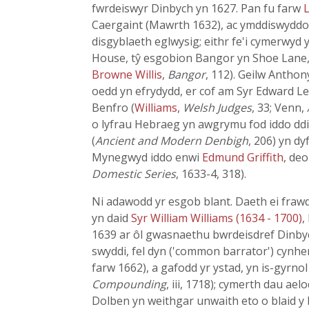
fwrdeiswyr Dinbych yn 1627. Pan fu farw
Caergaint (Mawrth 1632), ac ymddiswyddodd
disgyblaeth eglwysig; eithr fe'i cymerwyd 
House, tŷ esgobion Bangor yn Shoe Lane, H
Browne Willis
,
Bangor
, 112). Geilw Anthon
oedd yn efrydydd, er cof am Syr Edward L
Benfro (
Williams
,
Welsh Judges
, 33; Venn,
o lyfrau Hebraeg yn awgrymu fod iddo ddi
(
Ancient and Modern Denbigh
, 206) yn d
Mynegwyd iddo enwi
Edmund Griffith
, de
Domestic Series
, 1633-4, 318).
Ni adawodd yr esgob blant. Daeth ei fra
yn daid
Syr William Williams (1634 - 1700)
,
1639 ar ôl gwasnaethu bwrdeisdref Dinbych
swyddi, fel dyn ('common barrator') cynh
farw 1662), a gafodd yr ystad, yn is-gyrno
Compounding
, iii, 1718); cymerth dau ae
Dolben yn weithgar unwaith eto o blaid y