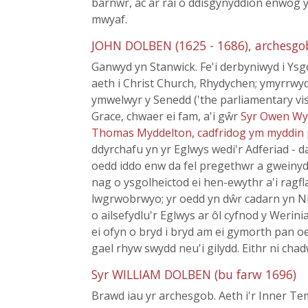
barnwr, ac ar rai o ddisgynyddion enwog 
mwyaf.
JOHN DOLBEN (1625 - 1686), archesgo
Ganwyd yn Stanwick. Fe'i derbyniwyd i Ysg
aeth i Christ Church, Rhydychen; ymyrrwyd
ymwelwyr y Senedd ('the parliamentary visit
Grace, chwaer ei fam, a'i gŵr
Syr Owen W
Thomas Myddelton, cadfridog ym myddin 
ddyrchafu yn yr Eglwys wedi'r Adferiad - 
oedd iddo enw da fel pregethwr a gweiny
nag o ysgolheictod ei hen-ewythr a'i rag
lwgrwobrwyo; yr oedd yn dŵr cadarn yn Nh
o ailsefydlu'r Eglwys ar ôl cyfnod y Werin
ei ofyn o bryd i bryd am ei gymorth pan 
gael rhyw swydd neu'i gilydd. Eithr ni cha
Syr WILLIAM DOLBEN (bu farw 1696)
Brawd iau yr archesgob. Aeth i'r Inner Te