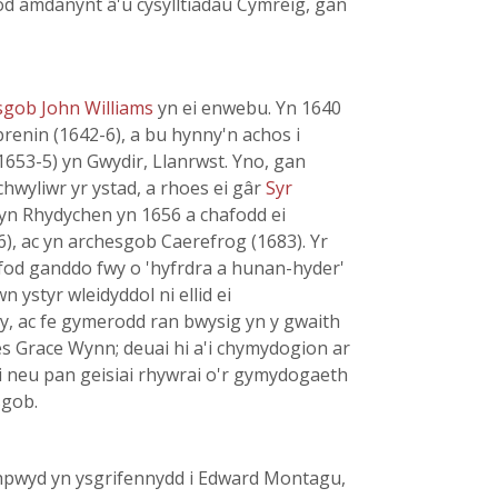
od amdanynt â'u cysylltiadau Cymreig, gan
sgob John Williams
yn ei enwebu. Yn 1640
renin (1642-6), a bu hynny'n achos i
 1653-5) yn Gwydir, Llanrwst. Yno, gan
hwyliwr yr ystad, a rhoes ei gâr
Syr
l yn Rhydychen yn 1656 a chafodd ei
), ac yn archesgob Caerefrog (1683). Yr
3) fod ganddo fwy o 'hyfrdra a hunan-hyder'
n ystyr wleidyddol ni ellid ei
, ac fe gymerodd ran bwysig yn y gwaith
des Grace Wynn; deuai hi a'i chymydogion ar
i neu pan geisiai rhywrai o'r gymydogaeth
sgob.
ethpwyd yn ysgrifennydd i Edward Montagu,