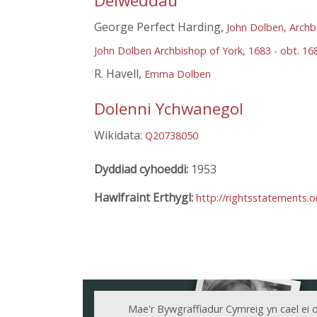
Delweddau
George Perfect Harding,
John Dolben, Archb
John Dolben Archbishop of York, 1683 - obt. 168
R. Havell,
Emma Dolben
Dolenni Ychwanegol
Wikidata:
Q20738050
Dyddiad cyhoeddi:
1953
Hawlfraint Erthygl:
http://rightsstatements.
Mae'r Bywgraffiadur Cymreig yn cael ei 