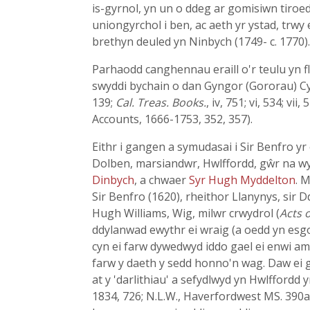
is-gyrnol, yn un o ddeg ar gomisiwn tiroe
uniongyrchol i ben, ac aeth yr ystad, trwy 
brethyn deuled yn Ninbych (1749- c. 1770).
Parhaodd canghennau eraill o'r teulu yn f
swyddi bychain o dan Gyngor (Gororau) Cy
139;
Cal. Treas. Books.
, iv, 751; vi, 534; v
Accounts, 1666-1753, 352, 357).
Eithr i gangen a symudasai i Sir Benfro y
Dolben, marsiandwr, Hwlffordd, gŵr na wy
Dinbych
, a chwaer
Syr Hugh Myddelton
. 
Sir Benfro (1620), rheithor Llanynys, sir 
Hugh Williams, Wig, milwr crwydrol (
Acts 
ddylanwad ewythr ei wraig (a oedd yn esgo
cyn ei farw dywedwyd iddo gael ei enwi am
farw y daeth y sedd honno'n wag. Daw ei g
at y 'darlithiau' a sefydlwyd yn Hwlffordd
1834, 726; N.L.W., Haverfordwest MS. 390