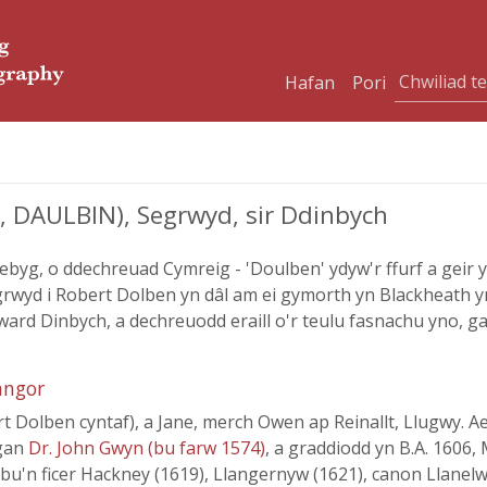
Hafan
Pori
DAULBIN), Segrwyd, sir Ddinbych
byg, o ddechreuad Cymreig - 'Doulben' ydyw'r ffurf a geir yn
grwyd i Robert Dolben yn dâl am ei gymorth yn Blackheath y
ward Dinbych, a dechreuodd eraill o'r teulu fasnachu yno, gan
angor
Dolben cyntaf), a Jane, merch Owen ap Reinallt, Llugwy. Aet
 gan
Dr. John Gwyn (bu farw 1574)
, a graddiodd yn B.A. 1606, 
u'n ficer Hackney (1619), Llangernyw (1621), canon Llanelwy 