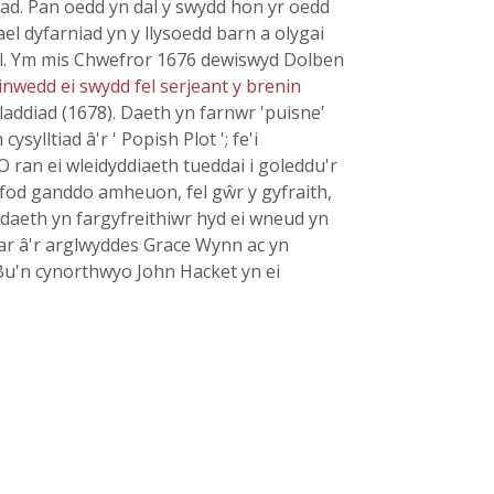
ad. Pan oedd yn dal y swydd hon yr oedd
l dyfarniad yn y llysoedd barn a olygai
n ôl. Ym mis Chwefror 1676 dewiswyd Dolben
inwedd ei swydd fel serjeant y brenin
laddiad (1678). Daeth yn farnwr 'puisne'
lltiad â'r ' Popish Plot '; fe'i
O ran ei wleidyddiaeth tueddai i goleddu'r
 fod ganddo amheuon, fel gŵr y gyfraith,
 y daeth yn fargyfreithiwr hyd ei wneud yn
ar â'r arglwyddes Grace Wynn ac yn
 Bu'n cynorthwyo John Hacket yn ei