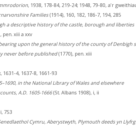
ymmrodorion
, 1938, 178-84, 219-24; 1948, 79-80, a'r gweithi
rnarvonshire Families
(1914), 160, 182, 186-7, 194, 285
a descriptive history of the castle, borough and liberties w
pen. xiii a xxv
earing upon the general history of the county of Denbigh si
y never before published
(1770), pen. xiii
s
, 1631-4, 1637-8, 1661-93
5–1690, in the National Library of Wales and elsewhere
ccounts, A.D. 1605-1666
(St. Albans 1908), i, ii
ii, 753
 Genedlaethol Cymru, Aberystwyth
,
Plymouth deeds yn Llyfrg