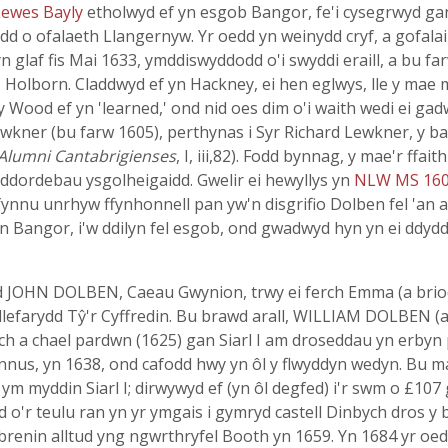
Lewes Bayly
etholwyd ef yn esgob Bangor, fe'i cysegrwyd g
 o ofalaeth Llangernyw. Yr oedd yn weinydd cryf, a gofalai n
yn glaf fis Mai 1633, ymddiswyddodd o'i swyddi eraill, a bu 
olborn. Claddwyd ef yn Hackney, ei hen eglwys, lle y mae ma
y Wood ef yn 'learned,' ond nid oes dim o'i waith wedi ei ga
ewkner (bu farw 1605), perthynas i Syr Richard Lewkner, y 
Alumni Cantabrigienses
, I, iii,82). Fodd bynnag, y mae'r ffai
ddordebau ysgolheigaidd. Gwelir ei hewyllys yn
NLW MS 16
yfynnu unrhyw ffynhonnell pan yw'n disgrifio Dolben fel 'an 
on Bangor, i'w ddilyn fel esgob, ond gwadwyd hyn yn ei ddyddi
wd JOHN DOLBEN, Caeau Gwynion, trwy ei ferch Emma (a bri
 llefarydd Tŷ'r Cyffredin. Bu brawd arall, WILLIAM DOLBEN (a 
 a chael pardwn (1625) gan Siarl I am droseddau yn erbyn pe
ennus, yn 1638, ond cafodd hwy yn ôl y flwyddyn wedyn. Bu
l ym myddin Siarl I; dirwywyd ef (yn ôl degfed) i'r swm o £107
lod o'r teulu ran yn yr ymgais i gymryd castell Dinbych dros y
 brenin alltud yng ngwrthryfel Booth yn 1659. Yn 1684 yr 