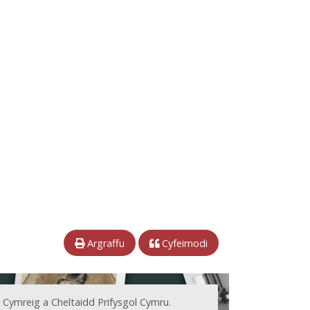
Argraffu
Cyfeirnodi
 Cymreig a Cheltaidd Prifysgol Cymru.