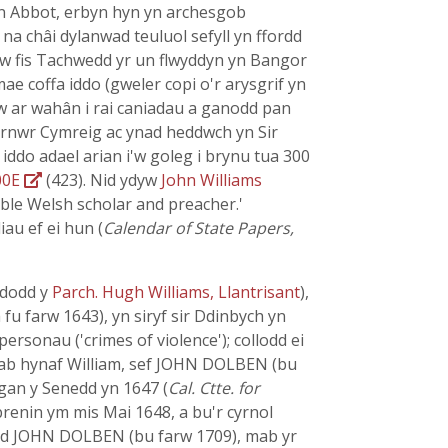
an Abbot, erbyn hyn yn archesgob
a châi dylanwad teuluol sefyll yn ffordd
farw fis Tachwedd yr un flwyddyn yn Bangor
e coffa iddo (gweler copi o'r arysgrif yn
dw ar wahân i rai caniadau a ganodd pan
barnwr Cymreig ac ynad heddwch yn Sir
th iddo adael arian i'w goleg i brynu tua 300
00E
(423). Nid ydyw
John Williams
able Welsh scholar and preacher.'
au ef ei hun (
Calendar of State Papers,
ododd y
Parch. Hugh Williams, Llantrisant
),
fu farw 1643), yn siryf sir Ddinbych yn
rsonau ('crimes of violence'); collodd ei
 mab hynaf William, sef JOHN DOLBEN (bu
 gan y Senedd yn 1647 (
Cal. Ctte. for
 brenin ym mis Mai 1648, a bu'r cyrnol
oedd JOHN DOLBEN (bu farw 1709), mab yr