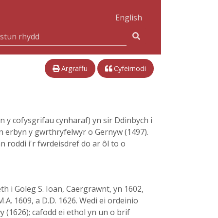
English
Argraffu
Cyfeirnodi
 y cofysgrifau cynharaf) yn sir Ddinbych i
n erbyn y gwrthryfelwyr o Gernyw (1497).
 roddi i'r fwrdeisdref do ar ôl to o
h i Goleg S. Ioan, Caergrawnt, yn 1602,
M.A. 1609, a D.D. 1626. Wedi ei ordeinio
(1626); cafodd ei ethol yn un o brif