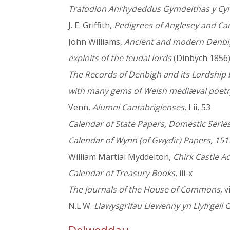
Trafodion Anrhydeddus Gymdeithas y C
J. E. Griffith,
Pedigrees of Anglesey and Ca
John Williams,
Ancient and modern Denbigh 
exploits of the feudal lords
(Dinbych 1856), 
The Records of Denbigh and its Lordship b
with many gems of Welsh mediæval poetr
Venn,
Alumni Cantabrigienses
, I ii, 53
Calendar of State Papers, Domestic Serie
Calendar of Wynn (of Gwydir) Papers, 151
William Martial Myddelton,
Chirk Castle A
Calendar of Treasury Books
, iii-x
The Journals of the House of Commons
, v
N.L.W.
Llawysgrifau Llewenny yn Llyfrgell