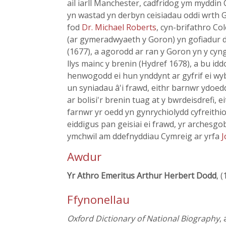
ail iarll Manchester, cadfridog ym myddi
yn wastad yn derbyn ceisiadau oddi wrth G
fod
Dr. Michael Roberts
, cyn-brifathro Co
(ar gymeradwyaeth y Goron) yn gofiadur d
(1677), a agorodd ar ran y Goron yn y cy
llys mainc y brenin (Hydref 1678), a bu id
henwogodd ei hun ynddynt ar gyfrif ei wybo
un syniadau â'i frawd, eithr barnwr ydoed
ar bolisi'r brenin tuag at y bwrdeisdrefi, 
farnwr yr oedd yn gynrychiolydd cyfreithio
eiddigus pan geisiai ei frawd, yr archesgo
ymchwil am ddefnyddiau Cymreig ar yrfa
J
Awdur
Yr Athro Emeritus Arthur Herbert Dodd
, 
Ffynonellau
Oxford Dictionary of National Biography
,