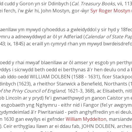
dd cudd y Goron yn sir Ddinbych (
Cal. Treasury Books
, vii, 1
ei ferch, i'w gŵr hi, John Mostyn, gor-ŵyr
Syr Roger Mostyn 
laenllaw ym mywyd cyhoeddus a gwleidyddol y sir hyd y 18fed
mru a adnewyddwyd ar ôl yr Adferiad (
Calendar of State Pa
ii, 543; ix, 1845) ac eraill yn cymryd rhan ym mywyd bwrdeisdref
r oedd y rhai mwyaf blaenllaw ar ôl amser yr esgob yn perth
ddys i sicrwydd beth oedd ei berthynas â'r hen deulu ond a 
Mab iddo oedd WILLIAM DOLBEN (1588 - 1631), ficer Stackpool 
Ddinbych (1623), a rheithor Stanwick a Benefield, Northants 
of the Privy Council of England
, 1621-3, 368), ac Elisabeth, ni
b Lincoln ar y pryd) fe'i gwnaethpwyd yn ganon Caistor yn eg
 esgobaeth yng Nghymru - eithr nid i Fangor (fel yr awgrym
ydymdeimlad â'r Piwritaniaid - peth anghyffredin yn ei deulu
 yn 1630 gan ewyllys ei gefnder
William Myddelton
, marsiandw
a). Ceir erthyglau llawn ar ei ddau fab, JOHN DOLBEN, arc