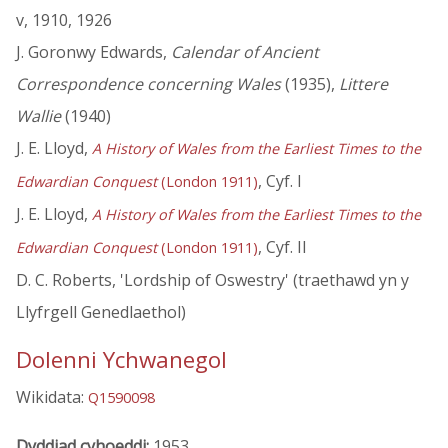
v, 1910, 1926
J. Goronwy Edwards,
Calendar of Ancient
Correspondence concerning Wales
(1935),
Littere
Wallie
(1940)
J. E. Lloyd,
A History of Wales from the Earliest Times to the
, Cyf. I
Edwardian Conquest
(London 1911)
J. E. Lloyd,
A History of Wales from the Earliest Times to the
, Cyf. II
Edwardian Conquest
(London 1911)
D. C. Roberts, 'Lordship of Oswestry' (traethawd yn y
Llyfrgell Genedlaethol)
Dolenni Ychwanegol
Wikidata:
Q1590098
Dyddiad cyhoeddi:
1953