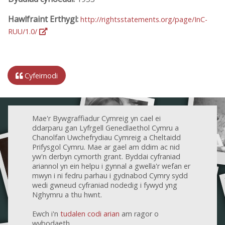
Hawlfraint Erthygl:
http://rightsstatements.org/page/InC-
RUU/1.0/
Cyfeirnodi
Mae'r Bywgraffiadur Cymreig yn cael ei
ddarparu gan Lyfrgell Genedlaethol Cymru a
Chanolfan Uwchefrydiau Cymreig a Cheltaidd
Prifysgol Cymru. Mae ar gael am ddim ac nid
yw'n derbyn cymorth grant. Byddai cyfraniad
ariannol yn ein helpu i gynnal a gwella'r wefan er
mwyn i ni fedru parhau i gydnabod Cymry sydd
wedi gwneud cyfraniad nodedig i fywyd yng
Nghymru a thu hwnt.
Ewch i'n
tudalen codi arian
am ragor o
wybodaeth.