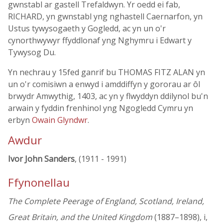
gwnstabl ar gastell Trefaldwyn. Yr oedd ei fab,
RICHARD, yn gwnstabl yng nghastell Caernarfon, yn
Ustus tywysogaeth y Gogledd, ac yn un o'r
cynorthwywyr ffyddlonaf yng Nghymru i Edwart y
Tywysog Du.
Yn nechrau y 15fed ganrif bu THOMAS FITZ ALAN yn
un o'r comisiwn a enwyd i amddiffyn y gororau ar ôl
brwydr Amwythig, 1403, ac yn y flwyddyn ddilynol bu'n
arwain y fyddin frenhinol yng Ngogledd Cymru yn
erbyn
Owain Glyndwr
.
Awdur
Ivor John Sanders
, (1911 - 1991)
Ffynonellau
The Complete Peerage of England, Scotland, Ireland,
Great Britain, and the United Kingdom
(1887–1898), i,