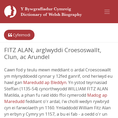
Cyfeirnodi
FITZ ALAN, arglwyddi Croesoswallt,
Clun, ac Arundel
Cawn fod y teulu mewn meddiant o ardal Croesoswallt
ym mlynyddoedd cynnar y 12fed ganrif, ond heriwyd eu
hawl gan
Maredudd ap Bleddyn
. Yn ystod teyrnasiad
Steffan (1135-54) cynorthwyodd WILLIAM FITZ ALAN
Matilda, a phan fu raid iddo ffoi cymerodd
Madog ap
Maredudd
feddiant o'r ardal, i'w cholli wedyn rywbryd
cyn ei farwolaeth yn 1160. Ymladdodd William Fitz Alan
yn erbyn y Cymry yn 1157, a bu ei fab - a oedd o'r un