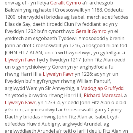
enw ag ef - yn lletya
Gerallt Gymro
a'r archesgob
Baldwin yng nghastell Croesoswallt yn 1188. Oddeutu
1200, oherwydd ei briodas ag Isabel, merch ac etifeddes
Elias de Say, daeth tiroedd Clun i'w feddiant; ac yn y
flwyddyn 1202 bu'n cynorthwyo
Gerallt Gymro
yn ei
ymdrech am esgobaeth Tyddewi. Ymosododd y brenin
John ar dref Croesoswallt yn 1216, a llosgodd hi am fod
JOHN FITZ ALAN, un o'i wrthwynebwyr, yn gyfeillgar â
Llywelyn Fawr
hyd y flwyddyn 1217. John Fitz Alan oedd
un o gynrychiolwyr y Goron yn yr anghydfod a fu
rhwng Harri III a
Llywelyn Fawr
yn 1226; ac yn yr un
flwyddyn bu'n gyfryngwr rhwng William Pantulf,
arglwydd Wem yn Sir Amwythig, a
Madog ap Gruffydd
.
Yn ystod y brwydro rhwng Harri III,
Richard Marescal
, a
Llywelyn Fawr
, yn 1233-4, yr oedd John Fitz Alan o blaid
y Goron, ac ymosodwyd ar Groesoswallt gan y Cymry.
Daeth y briodas rhwng John Fitz Alan ac Isabel, cyd-
etifeddes Huw d'Aubigny, arglwydd Arundel, ag
arglwyddiaeth Arundel a'r teitl o iarll i deulu Fitz Alan yn