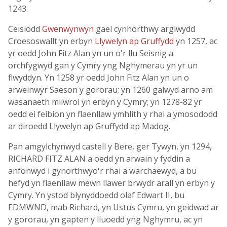
1243.
Ceisiodd
Gwenwynwyn
gael cynhorthwy arglwydd
Croesoswallt yn erbyn
Llywelyn ap Gruffydd
yn 1257, ac
yr oedd John Fitz Alan yn un o'r llu Seisnig a
orchfygwyd gan y Cymry yng Nghymerau yn yr un
flwyddyn. Yn 1258 yr oedd John Fitz Alan yn un o
arweinwyr Saeson y gororau; yn 1260 galwyd arno am
wasanaeth milwrol yn erbyn y Cymry; yn 1278-82 yr
oedd ei feibion yn flaenllaw ymhlith y rhai a ymosododd
ar diroedd Llywelyn ap Gruffydd ap Madog.
Pan amgylchynwyd castell y Bere, ger Tywyn, yn 1294,
RICHARD FITZ ALAN a oedd yn arwain y fyddin a
anfonwyd i gynorthwyo'r rhai a warchaewyd, a bu
hefyd yn flaenllaw mewn llawer brwydr arall yn erbyn y
Cymry. Yn ystod blynyddoedd olaf Edwart II, bu
EDMWND, mab Richard, yn Ustus Cymru, yn geidwad ar
y gororau, yn gapten y lluoedd yng Nghymru, ac yn