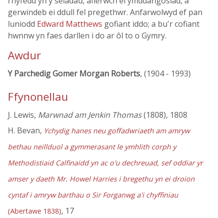
rhyfedd yn y seiadau, aflerwch ei ymddangosiad, a
gerwindeb ei ddull fel pregethwr. Anfarwolwyd ef pan
luniodd
Edward Matthews
gofiant iddo; a bu'r cofiant
hwnnw yn faes darllen i do ar ôl to o Gymry.
Awdur
Y Parchedig Gomer Morgan Roberts
, (1904 - 1993)
Ffynonellau
J. Lewis,
Marwnad am Jenkin Thomas
(1808), 1808
H. Bevan,
Ychydig hanes neu goffadwriaeth am amryw
bethau neillduol a gymmerasant le ymhlith corph y
Methodistiaid Calfinaidd yn ac o'u dechreuad, sef oddiar yr
amser y daeth Mr. Howel Harries i bregethu yn ei droion
cyntaf i amryw barthau o Sir Forganwg a'i chyffiniau
, 17
(Abertawe 1838)