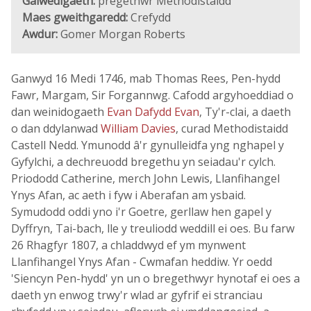
Galwedigaeth:
pregethwr Methodistaidd
Maes gweithgaredd:
Crefydd
Awdur:
Gomer Morgan Roberts
Ganwyd 16 Medi 1746, mab Thomas Rees, Pen-hydd
Fawr, Margam, Sir Forgannwg. Cafodd argyhoeddiad o
dan weinidogaeth
Evan Dafydd Evan
, Ty'r-clai, a daeth
o dan ddylanwad
William Davies
, curad Methodistaidd
Castell Nedd. Ymunodd â'r gynulleidfa yng nghapel y
Gyfylchi, a dechreuodd bregethu yn seiadau'r cylch.
Priododd Catherine, merch John Lewis, Llanfihangel
Ynys Afan, ac aeth i fyw i Aberafan am ysbaid.
Symudodd oddi yno i'r Goetre, gerllaw hen gapel y
Dyffryn, Tai-bach, lle y treuliodd weddill ei oes. Bu farw
26 Rhagfyr 1807, a chladdwyd ef ym mynwent
Llanfihangel Ynys Afan - Cwmafan heddiw. Yr oedd
'Siencyn Pen-hydd' yn un o bregethwyr hynotaf ei oes a
daeth yn enwog trwy'r wlad ar gyfrif ei stranciau