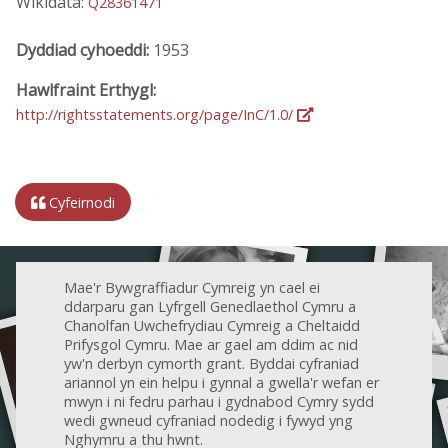
Wikidata:
Q28361471
Dyddiad cyhoeddi:
1953
Hawlfraint Erthygl:
http://rightsstatements.org/page/InC/1.0/
Cyfeirnodi
Mae'r Bywgraffiadur Cymreig yn cael ei
ddarparu gan Lyfrgell Genedlaethol Cymru a
Chanolfan Uwchefrydiau Cymreig a Cheltaidd
Prifysgol Cymru. Mae ar gael am ddim ac nid
yw'n derbyn cymorth grant. Byddai cyfraniad
ariannol yn ein helpu i gynnal a gwella'r wefan er
mwyn i ni fedru parhau i gydnabod Cymry sydd
wedi gwneud cyfraniad nodedig i fywyd yng
Nghymru a thu hwnt.