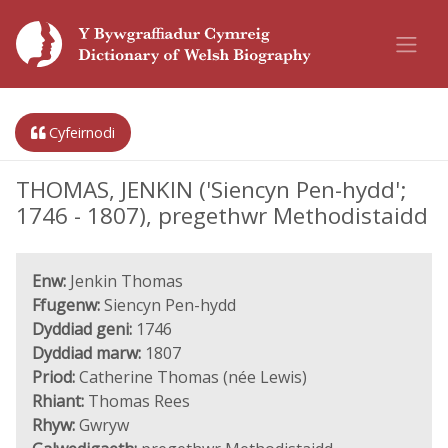
Cyfeirnodi
THOMAS, JENKIN ('Siencyn Pen-hydd';
1746 - 1807), pregethwr Methodistaidd
Enw:
Jenkin Thomas
Ffugenw:
Siencyn Pen-hydd
Dyddiad geni:
1746
Dyddiad marw:
1807
Priod:
Catherine Thomas (née Lewis)
Rhiant:
Thomas Rees
Rhyw:
Gwryw