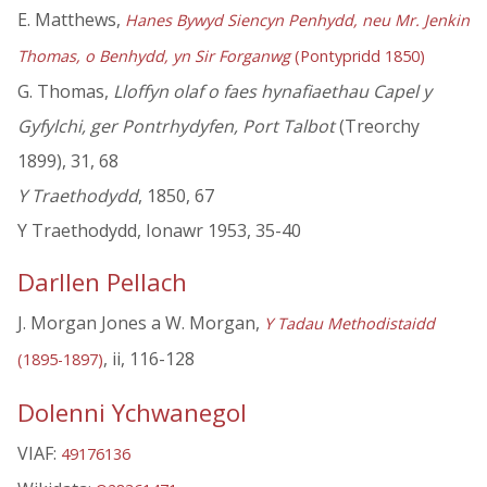
E. Matthews,
Hanes Bywyd Siencyn Penhydd, neu Mr. Jenkin
Thomas, o Benhydd, yn Sir Forganwg
(Pontypridd 1850)
G. Thomas,
Lloffyn olaf o faes hynafiaethau Capel y
Gyfylchi, ger Pontrhydyfen, Port Talbot
(Treorchy
1899), 31, 68
Y Traethodydd
, 1850, 67
Y Traethodydd, Ionawr 1953, 35-40
Darllen Pellach
J. Morgan Jones a W. Morgan,
Y Tadau Methodistaidd
, ii, 116-128
(1895-1897)
Dolenni Ychwanegol
VIAF:
49176136