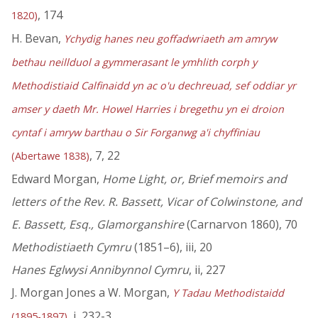
, 174
1820)
H. Bevan,
Ychydig hanes neu goffadwriaeth am amryw
bethau neillduol a gymmerasant le ymhlith corph y
Methodistiaid Calfinaidd yn ac o'u dechreuad, sef oddiar yr
amser y daeth Mr. Howel Harries i bregethu yn ei droion
cyntaf i amryw barthau o Sir Forganwg a'i chyffiniau
, 7, 22
(Abertawe 1838)
Edward Morgan,
Home Light, or, Brief memoirs and
letters of the Rev. R. Bassett, Vicar of Colwinstone, and
E. Bassett, Esq., Glamorganshire
(Carnarvon 1860), 70
Methodistiaeth Cymru
(1851–6), iii, 20
Hanes Eglwysi Annibynnol Cymru
, ii, 227
J. Morgan Jones a W. Morgan,
Y Tadau Methodistaidd
, i, 232-3
(1895-1897)