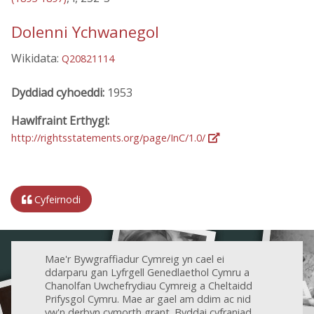
Dolenni Ychwanegol
Wikidata:
Q20821114
Dyddiad cyhoeddi:
1953
Hawlfraint Erthygl:
http://rightsstatements.org/page/InC/1.0/
Cyfeirnodi
Mae'r Bywgraffiadur Cymreig yn cael ei
ddarparu gan Lyfrgell Genedlaethol Cymru a
Chanolfan Uwchefrydiau Cymreig a Cheltaidd
Prifysgol Cymru. Mae ar gael am ddim ac nid
yw'n derbyn cymorth grant. Byddai cyfraniad