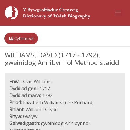
Cyfeirnodi
WILLIAMS, DAVID (1717 - 1792),
gweinidog Annibynnol Methodistaidd
Enw:
David Williams
Dyddiad geni:
1717
Dyddiad marw:
1792
Priod:
Elizabeth Williams (née Prichard)
Rhiant:
William Dafydd
Rhyw:
Gwryw
Galwedigaeth:
gweinidog Annibynnol