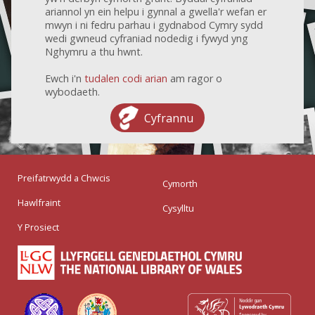
ariannol yn ein helpu i gynnal a gwella'r wefan er
mwyn i ni fedru parhau i gydnabod Cymry sydd
wedi gwneud cyfraniad nodedig i fywyd yng
Nghymru a thu hwnt.
Ewch i'n
tudalen codi arian
am ragor o
wybodaeth.
Cyfrannu
Preifatrwydd a Chwcis
Cymorth
Hawlfraint
Cysylltu
Y Prosiect