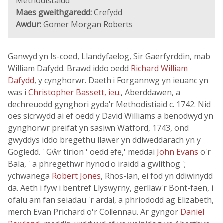
Methodistaidd
Maes gweithgaredd:
Crefydd
Awdur:
Gomer Morgan Roberts
Ganwyd yn Is-coed, Llandyfaelog, Sir Gaerfyrddin, mab
William Dafydd. Brawd iddo oedd
Richard William
Dafydd
, y cynghorwr. Daeth i Forgannwg yn ieuanc yn
was i
Christopher Bassett, ieu.
, Aberddawen, a
dechreuodd gynghori gyda'r Methodistiaid c. 1742. Nid
oes sicrwydd ai ef oedd y David Williams a benodwyd yn
gynghorwr preifat yn sasiwn Watford, 1743, ond
gwyddys iddo bregethu llawer yn ddiweddarach yn y
Gogledd. ' Gŵr tirion ' oedd efe,' meddai
John Evans
o'r
Bala, ' a phregethwr hynod o iraidd a gwlithog ';
ychwanega
Robert Jones
, Rhos-lan, ei fod yn ddiwinydd
da. Aeth i fyw i bentref Llyswyrny, gerllaw'r Bont-faen, i
ofalu am fan seiadau 'r ardal, a phriododd ag Elizabeth,
merch Evan Prichard o'r Collennau. Ar gyngor
Daniel