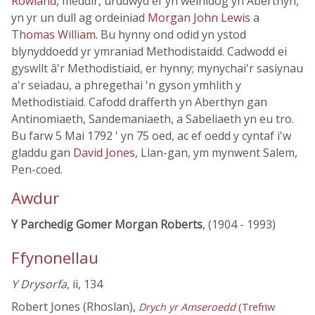
Rowland
, meddir, urddwyd ef yn weinidog yn Aberthyn,
yn yr un dull ag ordeiniad
Morgan John Lewis
a
Thomas William
. Bu hynny ond odid yn ystod
blynyddoedd yr ymraniad Methodistaidd. Cadwodd ei
gyswllt â'r Methodistiaid, er hynny; mynychai'r sasiynau
a'r seiadau, a phregethai 'n gyson ymhlith y
Methodistiaid. Cafodd drafferth yn Aberthyn gan
Antinomiaeth, Sandemaniaeth, a Sabeliaeth yn eu tro.
Bu farw 5 Mai 1792 ' yn 75 oed, ac ef oedd y cyntaf i'w
gladdu gan
David Jones
, Llan-gan, ym mynwent Salem,
Pen-coed.
Awdur
Y Parchedig Gomer Morgan Roberts
, (1904 - 1993)
Ffynonellau
Y Drysorfa
, ii, 134
Robert Jones (Rhoslan),
Drych yr Amseroedd
(Trefriw