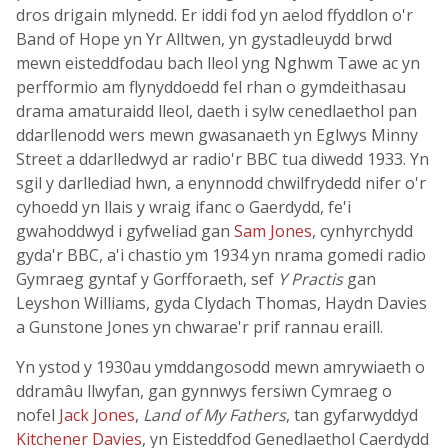
dros drigain mlynedd. Er iddi fod yn aelod ffyddlon o'r
Band of Hope yn Yr Alltwen, yn gystadleuydd brwd
mewn eisteddfodau bach lleol yng Nghwm Tawe ac yn
perfformio am flynyddoedd fel rhan o gymdeithasau
drama amaturaidd lleol, daeth i sylw cenedlaethol pan
ddarllenodd wers mewn gwasanaeth yn Eglwys Minny
Street a ddarlledwyd ar radio'r BBC tua diwedd 1933. Yn
sgil y darllediad hwn, a enynnodd chwilfrydedd nifer o'r
cyhoedd yn llais y wraig ifanc o Gaerdydd, fe'i
gwahoddwyd i gyfweliad gan
Sam Jones
, cynhyrchydd
gyda'r BBC, a'i chastio ym 1934 yn nrama gomedi radio
Gymraeg gyntaf y Gorfforaeth, sef
Y Practis
gan
Leyshon Williams, gyda Clydach Thomas, Haydn Davies
a Gunstone Jones yn chwarae'r prif rannau eraill.
Yn ystod y 1930au ymddangosodd mewn amrywiaeth o
ddramâu llwyfan, gan gynnwys fersiwn Cymraeg o
nofel
Jack Jones
,
Land of My Fathers
, tan gyfarwyddyd
Kitchener Davies
, yn Eisteddfod Genedlaethol Caerdydd