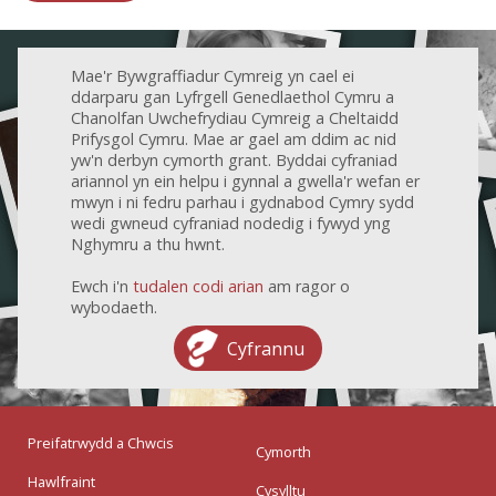
Mae'r Bywgraffiadur Cymreig yn cael ei
ddarparu gan Lyfrgell Genedlaethol Cymru a
Chanolfan Uwchefrydiau Cymreig a Cheltaidd
Prifysgol Cymru. Mae ar gael am ddim ac nid
yw'n derbyn cymorth grant. Byddai cyfraniad
ariannol yn ein helpu i gynnal a gwella'r wefan er
mwyn i ni fedru parhau i gydnabod Cymry sydd
wedi gwneud cyfraniad nodedig i fywyd yng
Nghymru a thu hwnt.
Ewch i'n
tudalen codi arian
am ragor o
wybodaeth.
Cyfrannu
Preifatrwydd a Chwcis
Cymorth
Hawlfraint
Cysylltu