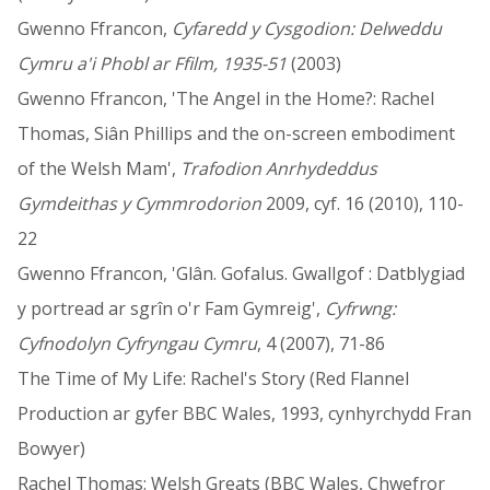
Gwenno Ffrancon,
Cyfaredd y Cysgodion: Delweddu
Cymru a'i Phobl ar Ffilm, 1935-51
(2003)
Gwenno Ffrancon, 'The Angel in the Home?: Rachel
Thomas, Siân Phillips and the on-screen embodiment
of the Welsh Mam',
Trafodion Anrhydeddus
Gymdeithas y Cymmrodorion
2009, cyf. 16 (2010), 110-
22
Gwenno Ffrancon, 'Glân. Gofalus. Gwallgof : Datblygiad
y portread ar sgrîn o'r Fam Gymreig',
Cyfrwng:
Cyfnodolyn Cyfryngau Cymru
, 4 (2007), 71-86
The Time of My Life: Rachel's Story (Red Flannel
Production ar gyfer BBC Wales, 1993, cynhyrchydd Fran
Bowyer)
Rachel Thomas: Welsh Greats (BBC Wales, Chwefror