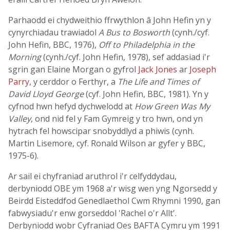
Parhaodd ei chydweithio ffrwythlon â John Hefin yn y
cynyrchiadau trawiadol
A Bus to Bosworth
(cynh./cyf.
John Hefin, BBC, 1976),
Off to Philadelphia in the
Morning
(cynh./cyf. John Hefin, 1978), sef addasiad i'r
sgrin gan Elaine Morgan o gyfrol
Jack Jones
ar
Joseph
Parry
, y cerddor o Ferthyr, a
The Life and Times of
David Lloyd George
(cyf. John Hefin, BBC, 1981). Yn y
cyfnod hwn hefyd dychwelodd at
How Green Was My
Valley
, ond nid fel y Fam Gymreig y tro hwn, ond yn
hytrach fel howscipar snobyddlyd a phiwis (cynh.
Martin Lisemore, cyf. Ronald Wilson ar gyfer y BBC,
1975-6).
Ar sail ei chyfraniad aruthrol i'r celfyddydau,
derbyniodd OBE ym 1968 a'r wisg wen yng Ngorsedd y
Beirdd Eisteddfod Genedlaethol Cwm Rhymni 1990, gan
fabwysiadu'r enw gorseddol 'Rachel o'r Allt'.
Derbyniodd wobr Cyfraniad Oes BAFTA Cymru ym 1991