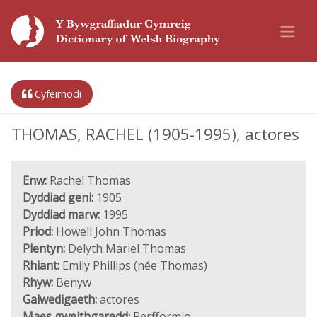
Cyfeirnodi
THOMAS, RACHEL (1905-1995), actores
Enw:
Rachel Thomas
Dyddiad geni:
1905
Dyddiad marw:
1995
Priod:
Howell John Thomas
Plentyn:
Delyth Mariel Thomas
Rhiant:
Emily Phillips (née Thomas)
Rhyw:
Benyw
Galwedigaeth:
actores
Maes gweithgaredd:
Perfformio