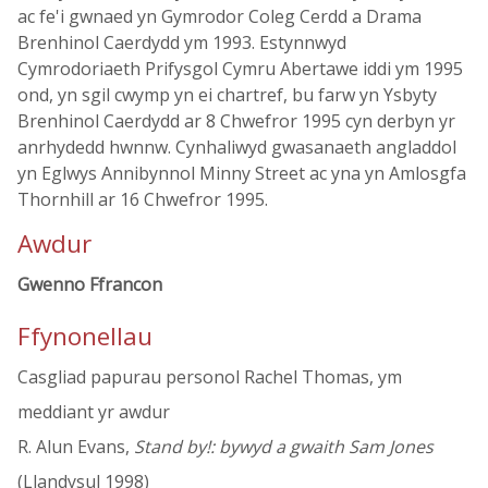
ac fe'i gwnaed yn Gymrodor Coleg Cerdd a Drama
Brenhinol Caerdydd ym 1993. Estynnwyd
Cymrodoriaeth Prifysgol Cymru Abertawe iddi ym 1995
ond, yn sgil cwymp yn ei chartref, bu farw yn Ysbyty
Brenhinol Caerdydd ar 8 Chwefror 1995 cyn derbyn yr
anrhydedd hwnnw. Cynhaliwyd gwasanaeth angladdol
yn Eglwys Annibynnol Minny Street ac yna yn Amlosgfa
Thornhill ar 16 Chwefror 1995.
Awdur
Gwenno Ffrancon
Ffynonellau
Casgliad papurau personol Rachel Thomas, ym
meddiant yr awdur
R. Alun Evans,
Stand by!: bywyd a gwaith Sam Jones
(Llandysul 1998)