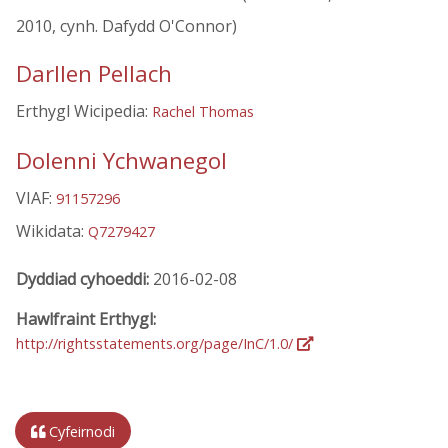
2010, cynh. Dafydd O'Connor)
Darllen Pellach
Erthygl Wicipedia:
Rachel Thomas
Dolenni Ychwanegol
VIAF:
91157296
Wikidata:
Q7279427
Dyddiad cyhoeddi:
2016-02-08
Hawlfraint Erthygl:
http://rightsstatements.org/page/InC/1.0/
Cyfeirnodi