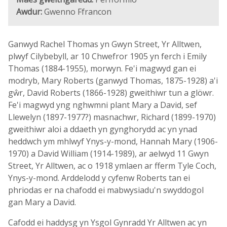
Awdur:
Gwenno Ffrancon
Ganwyd Rachel Thomas yn Gwyn Street, Yr Alltwen,
plwyf Cilybebyll, ar 10 Chwefror 1905 yn ferch i Emily
Thomas (1884-1955), morwyn. Fe'i magwyd gan ei
modryb, Mary Roberts (ganwyd Thomas, 1875-1928) a'i
gŵr, David Roberts (1866-1928) gweithiwr tun a glöwr.
Fe'i magwyd yng nghwmni plant Mary a David, sef
Llewelyn (1897-1977?) masnachwr, Richard (1899-1970)
gweithiwr aloi a ddaeth yn gynghorydd ac yn ynad
heddwch ym mhlwyf Ynys-y-mond, Hannah Mary (1906-
1970) a David William (1914-1989), ar aelwyd 11 Gwyn
Street, Yr Alltwen, ac o 1918 ymlaen ar fferm Tyle Coch,
Ynys-y-mond. Arddelodd y cyfenw Roberts tan ei
phriodas er na chafodd ei mabwysiadu'n swyddogol
gan Mary a David.
Cafodd ei haddysg yn Ysgol Gynradd Yr Alltwen ac yn