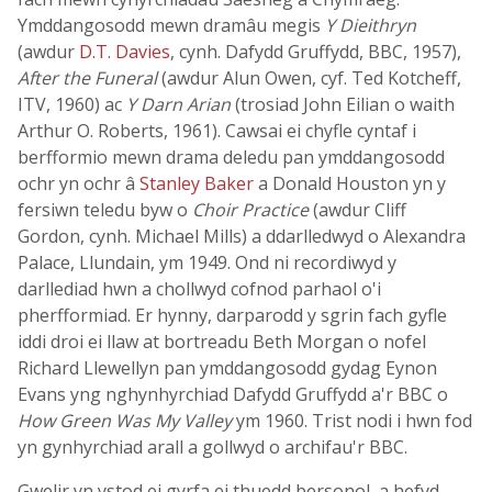
Ymddangosodd mewn dramâu megis
Y Dieithryn
(awdur
D.T. Davies
, cynh. Dafydd Gruffydd, BBC, 1957),
After the Funeral
(awdur Alun Owen, cyf. Ted Kotcheff,
ITV, 1960) ac
Y Darn Arian
(trosiad John Eilian o waith
Arthur O. Roberts, 1961). Cawsai ei chyfle cyntaf i
berfformio mewn drama deledu pan ymddangosodd
ochr yn ochr â
Stanley Baker
a Donald Houston yn y
fersiwn teledu byw o
Choir Practice
(awdur Cliff
Gordon, cynh. Michael Mills) a ddarlledwyd o Alexandra
Palace, Llundain, ym 1949. Ond ni recordiwyd y
darllediad hwn a chollwyd cofnod parhaol o'i
pherfformiad. Er hynny, darparodd y sgrin fach gyfle
iddi droi ei llaw at bortreadu Beth Morgan o nofel
Richard Llewellyn pan ymddangosodd gydag Eynon
Evans yng nghynhyrchiad Dafydd Gruffydd a'r BBC o
How Green Was My Valley
ym 1960. Trist nodi i hwn fod
yn gynhyrchiad arall a gollwyd o archifau'r BBC.
Gwelir yn ystod ei gyrfa ei thuedd bersonol, a hefyd