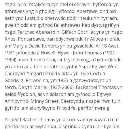
Ysgol Sirol Ystalyfera cyn cael ei derbyn i hyfforddi yn
athrawes yng Ngholeg Hyfforddi Abertawe, ond nid
aeth yno i astudio oherwydd tlodi'r teulu. Yn hytrach,
gweithiodd am gyfnod fel athrawes heb dystysgrif yn
Ysgol Ferched Abercerdin, Gilfach Goch, ac yna yn Ysgol
Rhos, Pontardawe, pan ddychwelodd i'r Alltwen i ofalu
am Mary a David Roberts yn eu gwaeledd. Ar 18 Awst
1931 priododd â Howell 'Hywel' John Thomas (1901-
1964), mab fferm o Crai, sir Frycheiniog, a hyfforddodd
yn athro ac a fu'n brifathro cyntaf Ysgol Eglwys Wen,
Caerdydd. Ymgartrefodd y ddau yn Tyle Coch, Y
Goedwig, Rhiwbeina, ym 1933 a ganwyd iddynt un
ferch, Delyth Mariel (1937-2006). Bu Rachel Thomas yn
aelod ffyddlon, ac yn ddiacon am gyfnod, o Eglwys
Annibynnol Minny Street, Caerdydd a'r capel hwn fu'n
gyfrifol am ei chyflwyno i'r byd fel perfformwraig.
Yr oedd Rachel Thomas yn actores amryddawn a fu'n
perfformio ar lwyfannau a sgriniau Cymru a'r byd am