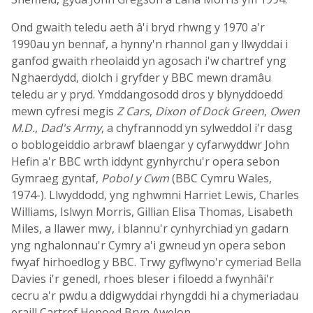
Ond gwaith teledu aeth â'i bryd rhwng y 1970 a'r
1990au yn bennaf, a hynny'n rhannol gan y llwyddai i
ganfod gwaith rheolaidd yn agosach i'w chartref yng
Nghaerdydd, diolch i gryfder y BBC mewn dramâu
teledu ar y pryd. Ymddangosodd dros y blynyddoedd
mewn cyfresi megis
Z Cars
,
Dixon of Dock Green
,
Owen
M.D.
,
Dad's Army
, a chyfrannodd yn sylweddol i'r dasg
o boblogeiddio arbrawf blaengar y cyfarwyddwr John
Hefin a'r BBC wrth iddynt gynhyrchu'r opera sebon
Gymraeg gyntaf,
Pobol y Cwm
(BBC Cymru Wales,
1974-). Llwyddodd, yng nghwmni Harriet Lewis, Charles
Williams, Islwyn Morris, Gillian Elisa Thomas, Lisabeth
Miles, a llawer mwy, i blannu'r cynhyrchiad yn gadarn
yng nghalonnau'r Cymry a'i gwneud yn opera sebon
fwyaf hirhoedlog y BBC. Trwy gyflwyno'r cymeriad Bella
Davies i'r genedl, rhoes bleser i filoedd a fwynhâi'r
cecru a'r pwdu a ddigwyddai rhyngddi hi a chymeriadau
eraill Cartref Henoed Bryn Awelon.