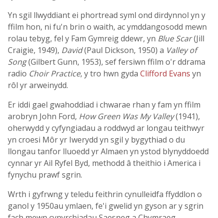
Yn sgil llwyddiant ei phortread syml ond dirdynnol yn y
ffilm hon, ni fu'n brin o waith, ac ymddangosodd mewn
rolau tebyg, fel y Fam Gymreig ddewr, yn
Blue Scar
(Jill
Craigie, 1949),
David
(Paul Dickson, 1950) a
Valley of
Song
(Gilbert Gunn, 1953), sef fersiwn ffilm o'r ddrama
radio
Choir Practice
, y tro hwn gyda
Clifford Evans
yn
rôl yr arweinydd.
Er iddi gael gwahoddiad i chwarae rhan y fam yn ffilm
arobryn John Ford,
How Green Was My Valley
(1941),
oherwydd y cyfyngiadau a roddwyd ar longau teithwyr
yn croesi Môr yr Iwerydd yn sgil y bygythiad o du
llongau tanfor lluoedd yr Almaen yn ystod blynyddoedd
cynnar yr Ail Ryfel Byd, methodd â theithio i America i
fynychu prawf sgrin.
Wrth i gyfrwng y teledu feithrin cynulleidfa ffyddlon o
ganol y 1950au ymlaen, fe'i gwelid yn gyson ar y sgrin
fach mewn cynyrchiadau Saesneg a Chymraeg.