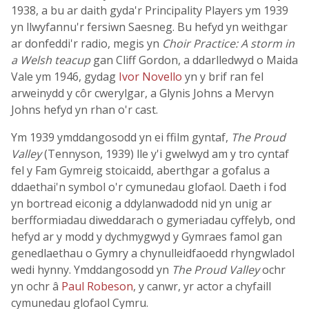
1938, a bu ar daith gyda'r Principality Players ym 1939
yn llwyfannu'r fersiwn Saesneg. Bu hefyd yn weithgar
ar donfeddi'r radio, megis yn
Choir Practice: A storm in
a Welsh teacup
gan Cliff Gordon, a ddarlledwyd o Maida
Vale ym 1946, gydag
Ivor Novello
yn y brif ran fel
arweinydd y côr cwerylgar, a Glynis Johns a Mervyn
Johns hefyd yn rhan o'r cast.
Ym 1939 ymddangosodd yn ei ffilm gyntaf,
The Proud
Valley
(Tennyson, 1939) lle y'i gwelwyd am y tro cyntaf
fel y Fam Gymreig stoicaidd, aberthgar a gofalus a
ddaethai'n symbol o'r cymunedau glofaol. Daeth i fod
yn bortread eiconig a ddylanwadodd nid yn unig ar
berfformiadau diweddarach o gymeriadau cyffelyb, ond
hefyd ar y modd y dychmygwyd y Gymraes famol gan
genedlaethau o Gymry a chynulleidfaoedd rhyngwladol
wedi hynny. Ymddangosodd yn
The Proud Valley
ochr
yn ochr â
Paul Robeson
, y canwr, yr actor a chyfaill
cymunedau glofaol Cymru.