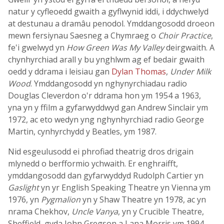
natur y cyfleoedd gwaith a gyflwynid iddi, i ddychwelyd
at destunau a dramâu penodol. Ymddangosodd droeon
mewn fersiynau Saesneg a Chymraeg o
Choir Practice
,
fe'i gwelwyd yn
How Green Was My Valley
deirgwaith. A
chynhyrchiad arall y bu ynghlwm ag ef bedair gwaith
oedd y ddrama i leisiau gan
Dylan Thomas
,
Under Milk
Wood
. Ymddangosodd yn nghynyrchiadau radio
Douglas Cleverdon o'r ddrama hon ym 1954 a 1963,
yna yn y ffilm a gyfarwyddwyd gan Andrew Sinclair ym
1972, ac eto wedyn yng nghynhyrchiad radio George
Martin, cynhyrchydd y Beatles, ym 1987.
Nid esgeulusodd ei phrofiad theatrig dros drigain
mlynedd o berfformio ychwaith. Er enghraifft,
ymddangosodd dan gyfarwyddyd Rudolph Cartier yn
Gaslight
yn yr English Speaking Theatre yn Vienna ym
1976, yn
Pygmalion
yn y Shaw Theatre yn 1978, ac yn
nrama Chekhov,
Uncle Vanya
, yn y Crucible Theatre,
Sheffield, gyda John Gregson a Lana Morris ym 1994.