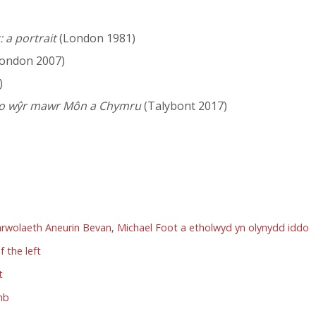
 a portrait
(London 1981)
ondon 2007)
)
 o wŷr mawr Môn a Chymru
(Talybont 2017)
marwolaeth Aneurin Bevan, Michael Foot a etholwyd yn olynydd iddo
 the left
t
mb