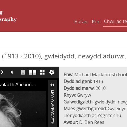
Hafan
Pori
1913 - 2010), gwleidydd, newyddiadurwr,
Enw:
Michael Mackintosh Foo
Dyddiad geni:
1913
rwolaeth Aneurin…
Dyddiad marw:
2010
MWY O WYBODAETH
Rhyw:
Gwryw
Galwedigaeth:
gwleidydd, new
Maes gweithgaredd:
Gwleidyd
Llenyddiaeth ac Ysgrifennu
Awdur:
D. Ben Rees