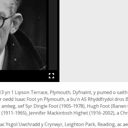
 yn 1 Lipson Terrace, Plymouth, Dyfnaint, y pumed o saith o
iwr oedd Isaac Foot yn Plymouth, a bu'n AS Rhyddfrydol dro
 amlwg, sef Syr Dingle Foot (1905-1978), Hugh Foot (Barwn
 (1911-1965), Jennifer Mackintosh Highet (1916-2002), a Chr
ac Ysgol Uwchradd y Crynwyr, Leighton Park, Reading, ac a