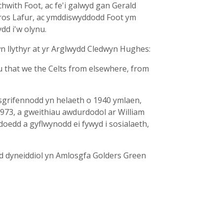
chwith Foot, ac fe'i galwyd gan Gerald
 dros Lafur, ac ymddiswyddodd Foot ym
dd i'w olynu.
 llythyr at yr Arglwydd Cledwyn Hughes:
u that we the Celts from elsewhere, from
Ysgrifennodd yn helaeth o 1940 ymlaen,
73, a gweithiau awdurdodol ar William
oedd a gyflwynodd ei fywyd i sosialaeth,
dd dyneiddiol yn Amlosgfa Golders Green