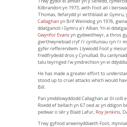
Trwy gydol ei amser yn y Senedd, cymero
Kilbrandon yn 1973, aeth Foot ati i bers
Thomas, llefarydd yr wrthblaid ar Gymru,
Callaghan
yn Brif Weinidog yn 1976, gwnae
ddatganoli i Gymru a'r Alban. Yn ei ddatg
Gwynfor Evans
yn gydweithwyr, a thros gy
gwrthwynebiad cryf i'r cynlluniau cyn i'r
gyfer refferendwm. Llywiodd Foot y mesura
frwdfrydedd dros y Cynulliad. Bu canlyni
talu teyrnged i'w ymdrechion yn ei ddyddi
He has made a greater effort to understan
stood up to cruel attacks which would ha
Bill.
Pan ymddiswyddodd Callaghan ar ôl colli 
Roedd ef bellach yn 67 oed ac yn ddigon
pedwar o sêr y Blaid Lafur,
Roy Jenkins
, D
Trwy gyfnod arweinyddiaeth Foot, mynnai'