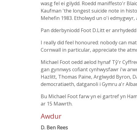
wasg fel ei gilydd. Roedd maniffesto'r Bla
Kaufman 'the longest suicide note in hist
Mehefin 1983. Etholwyd un o'i edmygwyr, a
Pan dderbyniodd Foot D.Litt er anrhyded
I really did feel honoured: nobody can ma
Cornwall in particular, appreciate the atm
Michael Foot oedd aelod hynaf Tŷ'r Cyffre
gan gynnwys cofiant cynhwysfawr i'w arw
Hazlitt, Thomas Paine, Arglwydd Byron, Da
democratiaeth, datganoli i Gymru a'r Alban
Bu Michael Foot farw yn ei gartref yn Ha
ar 15 Mawrth.
Awdur
D. Ben Rees