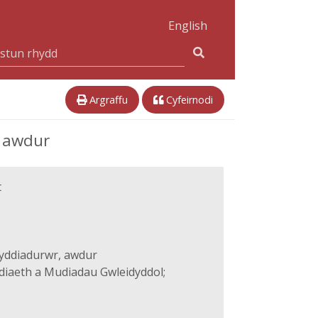
English
Argraffu
Cyfeirnodi
 awdur
t
yddiadurwr, awdur
diaeth a Mudiadau Gwleidyddol;