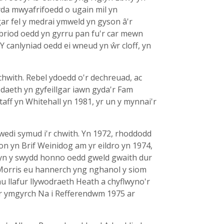
yda mwyafrifoedd o ugain mil yn
ar fel y medrai ymweld yn gyson â'r
i briod oedd yn gyrru pan fu'r car mewn
Y canlyniad oedd ei wneud yn ŵr cloff, yn
chwith. Rebel ydoedd o'r dechreuad, ac
daeth yn gyfeillgar iawn gyda'r Fam
aff yn Whitehall yn 1981, yr un y mynnai'r
 wedi symud i'r chwith. Yn 1972, rhoddodd
on yn Brif Weinidog am yr eildro yn 1974,
d yn y swydd honno oedd gweld gwaith dur
hn Morris eu hannerch yng nghanol y siom
 llafur llywodraeth Heath a chyflwyno'r
 yr ymgyrch Na i Refferendwm 1975 ar