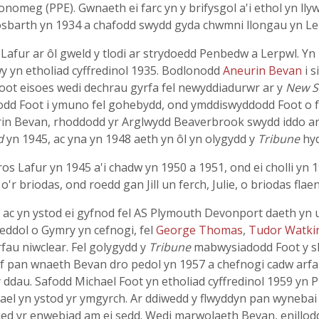
nomeg (PPE). Gwnaeth ei farc yn y brifysgol a'i ethol yn lly
osbarth yn 1934 a chafodd swydd gyda chwmni llongau yn Le
 Lafur ar ôl gweld y tlodi ar strydoedd Penbedw a Lerpwl. Yn 2
y yn etholiad cyffredinol 1935. Bodlonodd
Aneurin Bevan
i s
oot eisoes wedi dechrau gyrfa fel newyddiadurwr ar y
New S
d Foot i ymuno fel gohebydd, ond ymddiswyddodd Foot o few
rin Bevan, rhoddodd yr Arglwydd Beaverbrook swydd iddo a
d
yn 1945, ac yna yn 1948 aeth yn ôl yn olygydd y
Tribune
hyd
s Lafur yn 1945 a'i chadw yn 1950 a 1951, ond ei cholli yn 
t o'r briodas, ond roedd gan Jill un ferch, Julie, o briodas flae
 ac yn ystod ei gyfnod fel AS Plymouth Devonport daeth yn u
eddol o Gymry yn cefnogi, fel
George Thomas
,
Tudor Watki
fau niwclear. Fel golygydd y
Tribune
mabwysiadodd Foot y sl
f pan wnaeth Bevan dro pedol yn 1957 a chefnogi cadw arfa
 y ddau. Safodd Michael Foot yn etholiad cyffredinol 1959 
wael yn ystod yr ymgyrch. Ar ddiwedd y flwyddyn pan wyneba
ied yr enwebiad am ei sedd. Wedi marwolaeth Bevan, enillodd