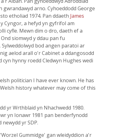
 a'r Alban. Pan gyhoeddwyd Adroddiad
aeth gwrandawyd arno. Cyhoeddodd George
esto etholiad 1974. Pan ddaeth
James
y Cyngor, a hefyd yn gyfrifol am
li cyfle. Mewn dim o dro, daeth ef a
. Ond siomwyd y ddau pan fu
in. Sylweddolwyd bod angen paratoi ar
nig aelod arall o'r Cabinet a ddangosodd
ond cyn hynny roedd Cledwyn Hughes wedi
lsh politician I have ever known. He has
 Welsh history whatever may come of this
ydd yr Wrthblaid yn Nhachwedd 1980.
mawr yn Ionawr 1981 pan benderfynodd
id newydd yr SDP.
 'Worzel Gummidge' gan wleidyddion a'r