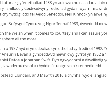
id Lafur ar gyfer etholiad 1983 yn adlewyrchu daliadau adain 
ory'. Enillodd y Ceidwadwyr yr etholiad gyda mwyafrif mawr
 chymydog iddo fel Aelod Seneddol, Neil Kinnock yn arweiny
d gan Brifysgol Cymru yng Ngorffennaf 1983, dywedodd mewn
tch the Welsh when it comes to courtesy and I can assure yo
osphere all the more.
din o 1987 hyd ei ymddeoliad cyn etholiad cyffredinol 1992. 
r Aneurin Bevan a gyhoeddwyd mewn dwy gyfrol yn 1962 a 19
niel Defoe a Jonathan Swift. Dyn egwyddorol a diwylliedig yd
, iawnderau dynol a rhyddid i'r unigolyn a'r cenhedloedd.
mpstead, Llundain, ar 3 Mawrth 2010 a chynhaliwyd ei angla