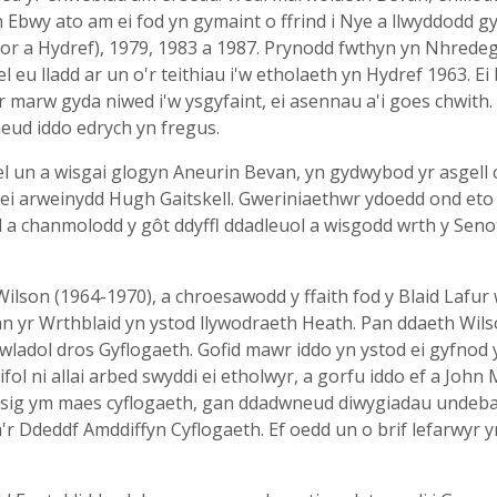
bwy ato am ei fod yn gymaint o ffrind i Nye a llwyddodd g
or a Hydref), 1979, 1983 a 1987. Prynodd fwthyn yn Nhredeg
el eu lladd ar un o'r teithiau i'w etholaeth yn Hydref 1963. E
marw gyda niwed i'w ysgyfaint, ei asennau a'i goes chwith. 
neud iddo edrych yn fregus.
l un a wisgai glogyn Aneurin Bevan, yn gydwybod yr asgell 
i arweinydd Hugh Gaitskell. Gweriniaethwr ydoedd ond eto 
d a chanmolodd y gôt ddyffl ddadleuol a wisgodd wrth y Senot
ilson (1964-1970), a chroesawodd y ffaith fod y Blaid Lafur
an yr Wrthblaid yn ystod llywodraeth Heath. Pan ddaeth Wils
 Gwladol dros Gyflogaeth. Gofid mawr iddo yn ystod ei gyfno
ifol ni allai arbed swyddi ei etholwyr, a gorfu iddo ef a Jo
sig ym maes cyflogaeth, gan ddadwneud diwygiadau undebau
'r Ddeddf Amddiffyn Cyflogaeth. Ef oedd un o brif lefarwyr