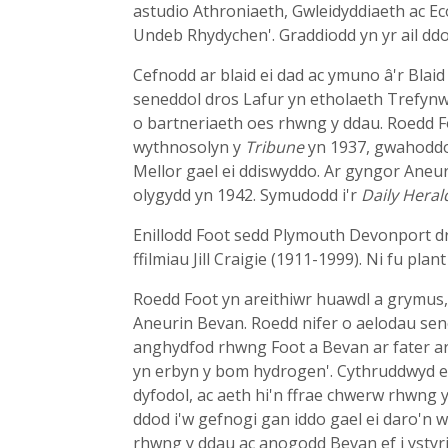
astudio Athroniaeth, Gwleidyddiaeth ac Eco
Undeb Rhydychen'. Graddiodd yn yr ail dd
Cefnodd ar blaid ei dad ac ymuno â'r Blaid
seneddol dros Lafur yn etholaeth Trefynw
o bartneriaeth oes rhwng y ddau. Roedd F
wythnosolyn y
Tribune
yn 1937, gwahoddod
Mellor gael ei ddiswyddo. Ar gyngor Aneu
olygydd yn 1942. Symudodd i'r
Daily Heral
Enillodd Foot sedd Plymouth Devonport dro
ffilmiau Jill Craigie (1911-1999). Ni fu plan
Roedd Foot yn areithiwr huawdl a grymus,
Aneurin Bevan. Roedd nifer o aelodau sen
anghydfod rhwng Foot a Bevan ar fater ar
yn erbyn y bom hydrogen'. Cythruddwyd e
dyfodol, ac aeth hi'n ffrae chwerw rhwng
ddod i'w gefnogi gan iddo gael ei daro'n 
rhwng y ddau ac anogodd Bevan ef i ystyr