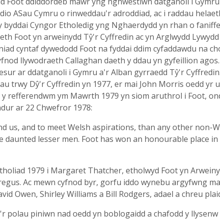
dd Foot ddiddordeb mawr yng nghwestiwn datganoli i Gymru
wadio ASau Cymru o rinweddau'r adroddiad, ac i raddau hel
 y byddai Cyngor Etholedig yng Nghaerdydd yn rhan o faniff
th Foot yn arweinydd Tŷ'r Cyffredin ac yn Arglwydd Lywydd 
aniad cyntaf dywedodd Foot na fyddai ddim cyfaddawdu na chol
fnod llywodraeth Callaghan daeth y ddau yn gyfeillion agos
 mesur ar ddatganoli i Gymru a'r Alban gyrraedd Tŷ'r Cyffred
u trwy Dŷ'r Cyffredin yn 1977, er mai John Morris oedd yr u
ad y refferendwm ym Mawrth 1979 yn siom aruthrol i Foot, 
adur ar 22 Chwefror 1978:
d us, and to meet Welsh aspirations, than any other non-We
ve daunted lesser men. Foot has won an honourable place in
etholiad 1979 i Margaret Thatcher, etholwyd Foot yn Arwein
 bregus. Ac mewn cyfnod byr, gorfu iddo wynebu argyfwng 
avid Owen, Shirley Williams a Bill Rodgers, adael a chreu pla
r polau piniwn nad oedd yn boblogaidd a chafodd y llysenw