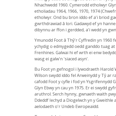
Nhachwedd 1960. Cymerodd etholwyr Glyn E
etholiadau 1964, 1966, 1970, 1974 (Chwefr
etholwyr. Ond bu bron iddo ef a'i briod ga
gwrthdrawiad â lori. Gadawyd ef yn hanner 
dibynnu ar ffon i gerdded, a'i wedd yn gw
Ymunodd Foot â Thŷ'r Cyffredin yn 1960 fe
ychydig o edmygedd oedd ganddo tuag at e
Frenhines. Galwai hi ef wrth ei enw bedyd
wasg ei galw'n 'siaced asyn'.
Bu Foot yn gefnogol i lywodraeth Harold W
Wilson swydd iddo fel Arweinydd y Tŷ ar r
cafodd Foot y cyfle i fod yn Ysgrifennydd
Glyn Ebwy yn cau yn 1975. Er ei swydd gyfr
aruthrol. Serch hynny, gwnaeth waith pwy
Ddeddf Iechyd a Diogelwch yn y Gweithle a
aelodaeth o'r Undeb Ewropeaidd.