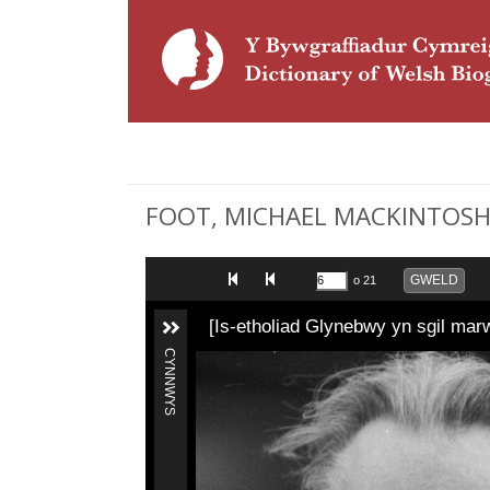
FOOT, MICHAEL MACKINTOSH (
GWELD
o 21
[Is-etholiad Glynebwy yn sgil ma
CYNNWYS