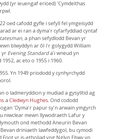
wydd (yr ieuengaf erioed) 'Cymdeithas
rpwl.
2 oed cafodd gyfle i sefyll fel ymgeisydd
iarad ar ei ran a dyma'r cyfarfyddiad cyntaf
tatesman
, a phan sefydlodd Bevan yr
n blwyddyn ar ôl i'r golygydd William
r yr
Evening Standard
a'i wneud yn
 1952, ac eto o 1955 i 1960.
1955. Yn 1949 priododd y cynhyrchydd
norol.
n o ladmeryddion y mudiad a gysylltid ag
ns
a
Cledwyn Hughes
. Ond cododd
ogan 'Dyma'r papur sy'n arwain ymgyrch
u niwclear mewn llywodraeth Lafur y
yn Plymouth ond methodd Aneurin Bevan
i Bevan driniaeth lawfeddygol, bu cymodi
 Foot yr is-etholiad yng Nglyn Ebwy yn