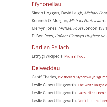
Ffynonellau
Simon Hoggart, David Leigh,
Michael Foot:
Kenneth O. Morgan,
Michael Foot: a life
(L
Mervyn Jones,
Michael Foot
(London 1994
D. Ben Rees,
Cofiant Cledwyn Hughes: un
Darllen Pellach
Erthygl Wicipedia:
Michael Foot
Delweddau
Geoff Charles,
Is-etholiad Glynebwy yn sgil 
Leslie Gilbert Illingworth,
The white knight of
Leslie Gilbert Illingworth,
Gaitskell as Hamle
Leslie Gilbert Illingworth,
Don't ban the bo