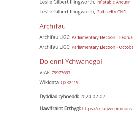
Leslie Gilbert Illingworth,
Inflatable Aneurin
Leslie Gilbert Illingworth,
Gaitskell v CND
Archifau
Archifau LlGC:
Parliamentary Election - Febru
Archifau LlGC:
Parliamentary Election - Octob
Dolenni Ychwanegol
VIAF:
73977697
Wikidata:
Q332419
Dyddiad cyhoeddi:
2024-02-07
Hawlfraint Erthygl:
https://creativecommons.