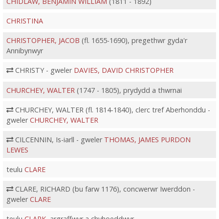
CHIDLAW, BENJAMIN WILLIAM
(1811 - 1892)
CHRISTINA
CHRISTOPHER, JACOB
(fl. 1655-1690), pregethwr gyda'r
Annibynwyr
CHRISTY - gweler
DAVIES, DAVID CHRISTOPHER
CHURCHEY, WALTER
(1747 - 1805), prydydd a thwrnai
CHURCHEY, WALTER (fl. 1814-1840), clerc tref Aberhonddu -
gweler
CHURCHEY, WALTER
CILCENNIN, Is-iarll - gweler
THOMAS, JAMES PURDON
LEWES
teulu
CLARE
CLARE, RICHARD (bu farw 1176), concwerwr Iwerddon -
gweler
CLARE
teulu
CLARK
, argraffwyr a chyhoeddwyr