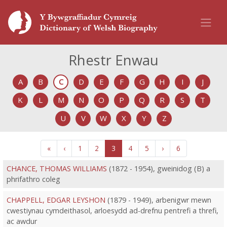
Rhestr Enwau
A
B
C
D
E
F
G
H
I
J
K
L
M
N
O
P
Q
R
S
T
U
V
W
X
Y
Z
«
‹
1
2
3
4
5
›
6
CHANCE, THOMAS WILLIAMS
(1872 - 1954), gweinidog (B) a
phrifathro coleg
CHAPPELL, EDGAR LEYSHON
(1879 - 1949), arbenigwr mewn
cwestiynau cymdeithasol, arloesydd ad-drefnu pentrefi a threfi,
ac awdur