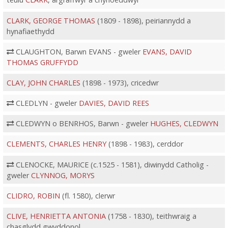
CLARK, GEORGE THOMAS
(1809 - 1898), peiriannydd a
hynafiaethydd
CLAUGHTON, Barwn EVANS - gweler
EVANS, DAVID
THOMAS GRUFFYDD
CLAY, JOHN CHARLES
(1898 - 1973), cricedwr
CLEDLYN - gweler
DAVIES, DAVID REES
CLEDWYN o BENRHOS, Barwn - gweler
HUGHES, CLEDWYN
CLEMENTS, CHARLES HENRY
(1898 - 1983), cerddor
CLENOCKE, MAURICE (c.1525 - 1581), diwinydd Catholig -
gweler
CLYNNOG, MORYS
CLIDRO, ROBIN
(fl. 1580), clerwr
CLIVE, HENRIETTA ANTONIA
(1758 - 1830), teithwraig a
chasglydd gwyddonol