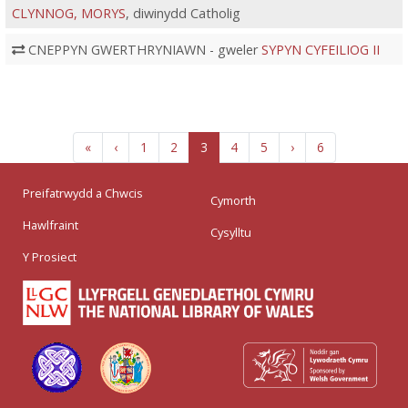
CLYNNOG, MORYS
, diwinydd Catholig
CNEPPYN GWERTHRYNIAWN - gweler
SYPYN CYFEILIOG II
«
‹
1
2
3
4
5
›
6
Preifatrwydd a Chwcis
Cymorth
Hawlfraint
Cysylltu
Y Prosiect