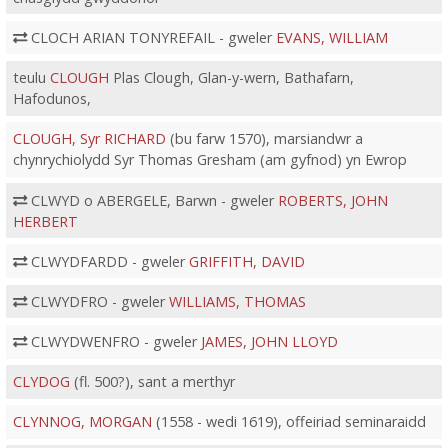
CLOCH ARIAN TONYREFAIL - gweler
EVANS, WILLIAM
teulu
CLOUGH
Plas Clough, Glan-y-wern, Bathafarn,
Hafodunos,
CLOUGH, Syr RICHARD
(bu farw 1570), marsiandwr a
chynrychiolydd Syr Thomas Gresham (am gyfnod) yn Ewrop
CLWYD o ABERGELE, Barwn - gweler
ROBERTS, JOHN
HERBERT
CLWYDFARDD - gweler
GRIFFITH, DAVID
CLWYDFRO - gweler
WILLIAMS, THOMAS
CLWYDWENFRO - gweler
JAMES, JOHN LLOYD
CLYDOG
(fl. 500?), sant a merthyr
CLYNNOG, MORGAN
(1558 - wedi 1619), offeiriad seminaraidd