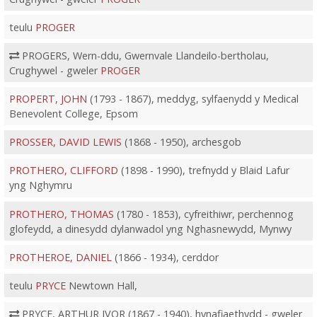
teulu
PROGER
PROGERS, Wern-ddu, Gwernvale Llandeilo-bertholau,
Crughywel - gweler
PROGER
PROPERT, JOHN
(1793 - 1867), meddyg, sylfaenydd y Medical
Benevolent College, Epsom
PROSSER, DAVID LEWIS
(1868 - 1950), archesgob
PROTHERO, CLIFFORD
(1898 - 1990), trefnydd y Blaid Lafur
yng Nghymru
PROTHERO, THOMAS
(1780 - 1853), cyfreithiwr, perchennog
glofeydd, a dinesydd dylanwadol yng Nghasnewydd, Mynwy
PROTHEROE, DANIEL
(1866 - 1934), cerddor
teulu
PRYCE
Newtown Hall,
PRYCE, ARTHUR IVOR (1867 - 1940), hynafiaethydd - gweler