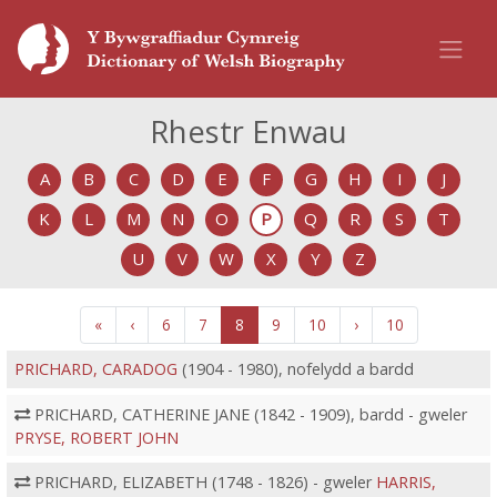
Rhestr Enwau
A
B
C
D
E
F
G
H
I
J
K
L
M
N
O
P
Q
R
S
T
U
V
W
X
Y
Z
«
‹
6
7
8
9
10
›
10
PRICHARD, CARADOG
(1904 - 1980), nofelydd a bardd
PRICHARD, CATHERINE JANE (1842 - 1909), bardd - gweler
PRYSE, ROBERT JOHN
PRICHARD, ELIZABETH (1748 - 1826) - gweler
HARRIS,