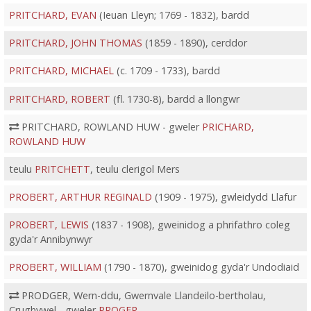
PRITCHARD, EVAN
(Ieuan Lleyn; 1769 - 1832), bardd
PRITCHARD, JOHN THOMAS
(1859 - 1890), cerddor
PRITCHARD, MICHAEL
(c. 1709 - 1733), bardd
PRITCHARD, ROBERT
(fl. 1730-8), bardd a llongwr
PRITCHARD, ROWLAND HUW - gweler
PRICHARD,
ROWLAND HUW
teulu
PRITCHETT
, teulu clerigol Mers
PROBERT, ARTHUR REGINALD
(1909 - 1975), gwleidydd Llafur
PROBERT, LEWIS
(1837 - 1908), gweinidog a phrifathro coleg
gyda'r Annibynwyr
PROBERT, WILLIAM
(1790 - 1870), gweinidog gyda'r Undodiaid
PRODGER, Wern-ddu, Gwernvale Llandeilo-bertholau,
Crughywel - gweler
PROGER