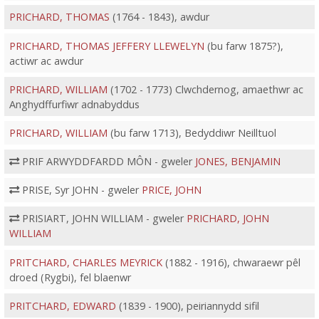
PRICHARD, THOMAS
(1764 - 1843), awdur
PRICHARD, THOMAS JEFFERY LLEWELYN
(bu farw 1875?),
actiwr ac awdur
PRICHARD, WILLIAM
(1702 - 1773) Clwchdernog, amaethwr ac
Anghydffurfiwr adnabyddus
PRICHARD, WILLIAM
(bu farw 1713), Bedyddiwr Neilltuol
PRIF ARWYDDFARDD MÔN - gweler
JONES, BENJAMIN
PRISE, Syr JOHN - gweler
PRICE, JOHN
PRISIART, JOHN WILLIAM - gweler
PRICHARD, JOHN
WILLIAM
PRITCHARD, CHARLES MEYRICK
(1882 - 1916), chwaraewr pêl
droed (Rygbi), fel blaenwr
PRITCHARD, EDWARD
(1839 - 1900), peiriannydd sifil