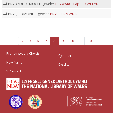
PRYDYDD Y MOCH - gweler
LLYWARCH ap LLYWELYN
PRYS, EDMUND - gweler
PRYS, EDMWND
«
‹
6
7
8
9
10
›
10
Preifatrwydd a Chwcis
Cymorth
Hawlfraint
Cysylltu
Y Prosiect