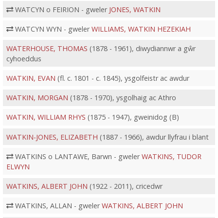
WATCYN o FEIRION - gweler
JONES, WATKIN
WATCYN WYN - gweler
WILLIAMS, WATKIN HEZEKIAH
WATERHOUSE, THOMAS
(1878 - 1961), diwydiannwr a gŵr
cyhoeddus
WATKIN, EVAN
(fl. c. 1801 - c. 1845), ysgolfeistr ac awdur
WATKIN, MORGAN
(1878 - 1970), ysgolhaig ac Athro
WATKIN, WILLIAM RHYS
(1875 - 1947), gweinidog (B)
WATKIN-JONES, ELIZABETH
(1887 - 1966), awdur llyfrau i blant
WATKINS o LANTAWE, Barwn - gweler
WATKINS, TUDOR
ELWYN
WATKINS, ALBERT JOHN
(1922 - 2011), cricedwr
WATKINS, ALLAN - gweler
WATKINS, ALBERT JOHN