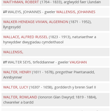
WAITHMAN, ROBERT
(1764 - 1833), arglwydd faer Llundain
WALEYS, JOHANNES - gweler
WALLENSIS, JOHANNES
WALKER-HENEAGE-VIVIAN, ALGERNON
(1871 - 1952),
llyngesydd
WALLACE, ALFRED RUSSEL
(1823 - 1913), naturiaethwr a
hyrwyddwr diwygiadau cymdeithasol
WALLENSIS,
WALTER SEYS, tirfeddiannwr - gweler
VAUGHAN
WALTER, HENRY
(1611 - 1678), pregethwr Piwritanaidd,
Annibynnwr
WALTER, LUCY
(1630? - 1658), gordderch y brenin Siarl II
WALTER, ROWLAND
(Ionoron Glan Dwyryd; 1819 - 1884),
chwarelwr a bardd