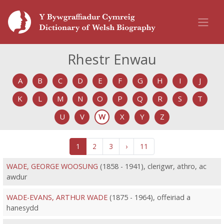
Rhestr Enwau
A
B
C
D
E
F
G
H
I
J
K
L
M
N
O
P
Q
R
S
T
U
V
W
X
Y
Z
1
2
3
›
11
WADE, GEORGE WOOSUNG
(1858 - 1941), clerigwr, athro, ac
awdur
WADE-EVANS, ARTHUR WADE
(1875 - 1964), offeiriad a
hanesydd