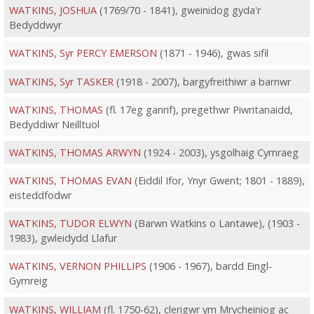
WATKINS, JOSHUA
(1769/70 - 1841), gweinidog gyda'r
Bedyddwyr
WATKINS, Syr PERCY EMERSON
(1871 - 1946), gwas sifil
WATKINS, Syr TASKER
(1918 - 2007), bargyfreithiwr a barnwr
WATKINS, THOMAS
(fl. 17eg ganrif), pregethwr Piwritanaidd,
Bedyddiwr Neilltuol
WATKINS, THOMAS ARWYN
(1924 - 2003), ysgolhaig Cymraeg
WATKINS, THOMAS EVAN
(Eiddil Ifor, Ynyr Gwent; 1801 - 1889),
eisteddfodwr
WATKINS, TUDOR ELWYN
(Barwn Watkins o Lantawe), (1903 -
1983), gwleidydd Llafur
WATKINS, VERNON PHILLIPS
(1906 - 1967), bardd Eingl-
Gymreig
WATKINS, WILLIAM
(fl. 1750-62), clerigwr ym Mrycheiniog ac