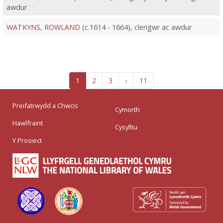
awdur
WATKYNS, ROWLAND
(c.1614 - 1664), clerigwr ac awdur
1
2
3
›
11
Preifatrwydd a Chwcis
Cymorth
Hawlfraint
Cysylltu
Y Prosiect