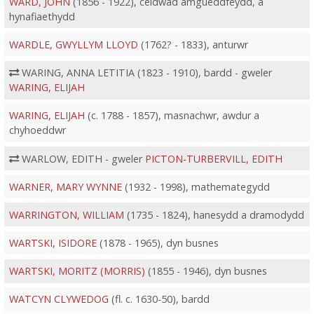
WARD, JOHN
(1856 - 1922), ceidwad amgueddfeydd, a
hynafiaethydd
WARDLE, GWYLLYM LLOYD
(1762? - 1833), anturwr
WARING, ANNA LETITIA (1823 - 1910), bardd - gweler
WARING, ELIJAH
WARING, ELIJAH
(c. 1788 - 1857), masnachwr, awdur a
chyhoeddwr
WARLOW, EDITH - gweler
PICTON-TURBERVILL, EDITH
WARNER, MARY WYNNE
(1932 - 1998), mathemategydd
WARRINGTON, WILLIAM
(1735 - 1824), hanesydd a dramodydd
WARTSKI, ISIDORE
(1878 - 1965), dyn busnes
WARTSKI, MORITZ (MORRIS)
(1855 - 1946), dyn busnes
WATCYN CLYWEDOG
(fl. c. 1630-50), bardd