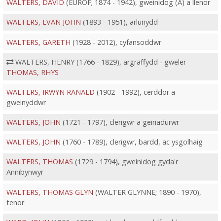
WALTERS, DAVID
(EUROF; 1874 - 1942), gweinidog (A) a llenor
WALTERS, EVAN JOHN
(1893 - 1951), arlunydd
WALTERS, GARETH
(1928 - 2012), cyfansoddwr
WALTERS, HENRY (1766 - 1829), argraffydd - gweler
THOMAS, RHYS
WALTERS, IRWYN RANALD
(1902 - 1992), cerddor a
gweinyddwr
WALTERS, JOHN
(1721 - 1797), clerigwr a geiriadurwr
WALTERS, JOHN
(1760 - 1789), clerigwr, bardd, ac ysgolhaig
WALTERS, THOMAS
(1729 - 1794), gweinidog gyda'r
Annibynwyr
WALTERS, THOMAS GLYN
(WALTER GLYNNE; 1890 - 1970),
tenor